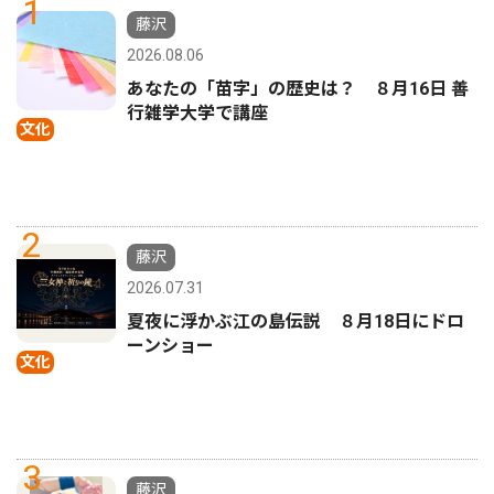
1
藤沢
2026.08.06
あなたの「苗字」の歴史は？ ８月16日 善
行雑学大学で講座
文化
2
藤沢
2026.07.31
夏夜に浮かぶ江の島伝説 ８月18日にドロ
ーンショー
文化
3
藤沢