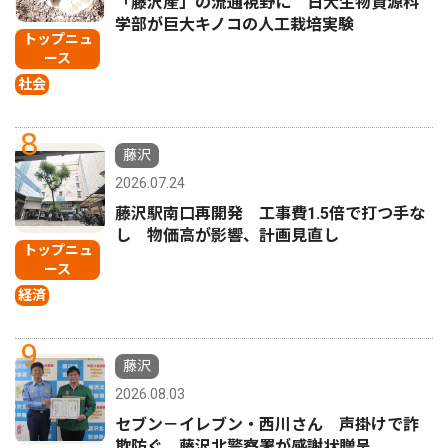
「藤沢産」の流通視野に 日大生物資源科
学部が巨大キノコの人工栽培実験
トップニュ
ース
社会
8
藤沢
2026.07.24
藤沢駅南口再開発 工事費1.5倍で打つ手な
し 物価高が影響、計画見直し
トップニュ
ース
経済
9
藤沢
2026.08.03
セブン－イレブン・西川さん 声掛けで詐
欺防ぐ 藤沢北警察署が感謝状贈呈