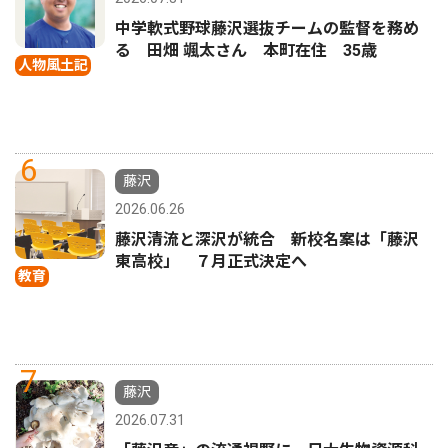
中学軟式野球藤沢選抜チームの監督を務め
る 田畑 颯太さん 本町在住 35歳
人物風土記
6
藤沢
2026.06.26
藤沢清流と深沢が統合 新校名案は「藤沢
東高校」 ７月正式決定へ
教育
7
藤沢
2026.07.31