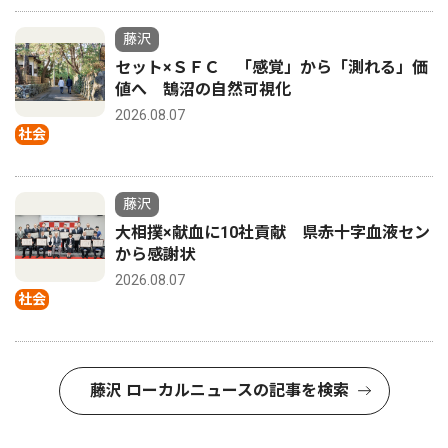
藤沢
セット×ＳＦＣ 「感覚」から「測れる」価
値へ 鵠沼の自然可視化
2026.08.07
社会
藤沢
大相撲×献血に10社貢献 県赤十字血液セン
から感謝状
2026.08.07
社会
藤沢 ローカルニュースの記事を検索