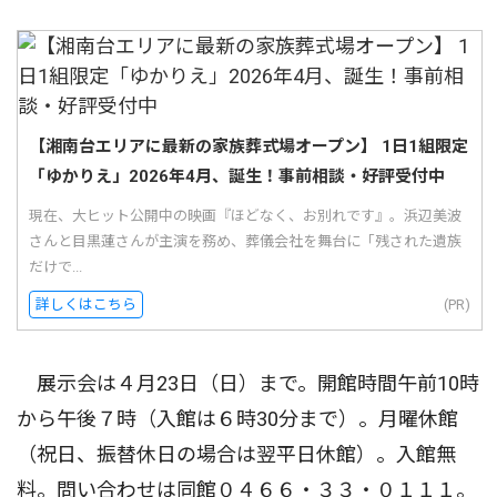
【湘南台エリアに最新の家族葬式場オープン】 1日1組限定
「ゆかりえ」2026年4月、誕生！事前相談・好評受付中
現在、大ヒット公開中の映画『ほどなく、お別れです』。浜辺美波
さんと目黒蓮さんが主演を務め、葬儀会社を舞台に「残された遺族
だけで...
詳しくはこちら
(PR)
展示会は４月23日（日）まで。開館時間午前10時
から午後７時（入館は６時30分まで）。月曜休館
（祝日、振替休日の場合は翌平日休館）。入館無
料。問い合わせは同館０４６６・３３・０１１１。