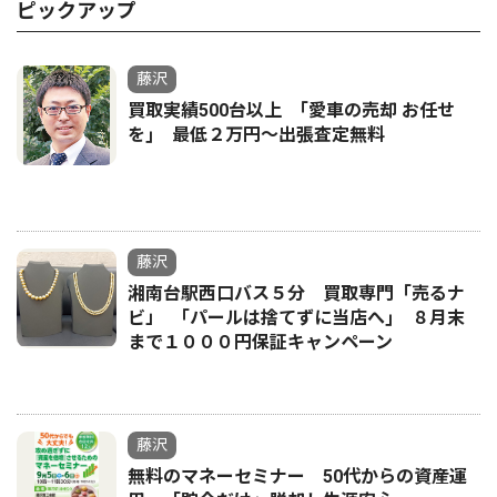
ピックアップ
藤沢
買取実績500台以上 ｢愛車の売却 お任せ
を｣ 最低２万円〜出張査定無料
藤沢
湘南台駅西口バス５分 買取専門「売るナ
ビ」 ｢パールは捨てずに当店へ｣ ８月末
まで１０００円保証キャンペーン
藤沢
無料のマネーセミナー 50代からの資産運