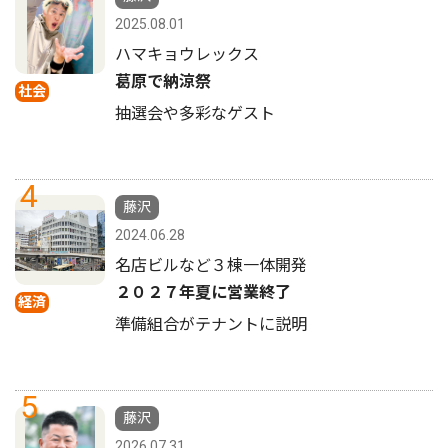
2025.08.01
ハマキョウレックス
葛原で納涼祭
社会
抽選会や多彩なゲスト
4
藤沢
2024.06.28
名店ビルなど３棟一体開発
２０２７年夏に営業終了
経済
準備組合がテナントに説明
5
藤沢
2026.07.31