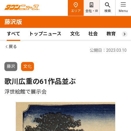
エリア
会社・IR
検索
Menu
藤沢版
すべて
トップニュース
文化
社会
教育
ス
戻る
公開日：2023.03.10
藤沢
文化
歌川広重の61作品並ぶ
浮世絵館で展示会