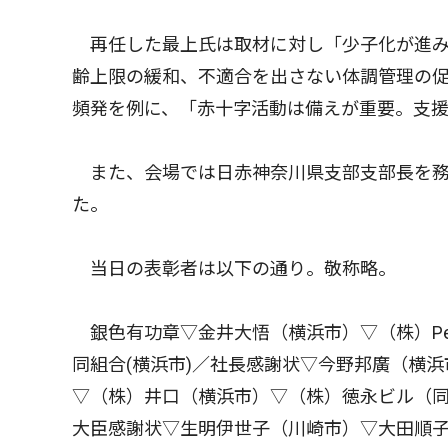
再任した最上氏は取材に対し「少子化が進み
齢上限の緩和、不適合を出さない体調管理の
頻発を例に、「赤十字活動は備えが重要。支
また、会場では日赤神奈川県支部支部長を務
た。
当日の表彰者は以下の通り。敬称略。
銀色有功章▽金井大悟（横浜市）▽（株）Peace
同組合(横浜市)／社長感謝状▽今野邦廣（横浜
▽（株）井口（横浜市）▽（株）徳永ビル（
大臣感謝状▽生明伊世子（川崎市）▽大田順