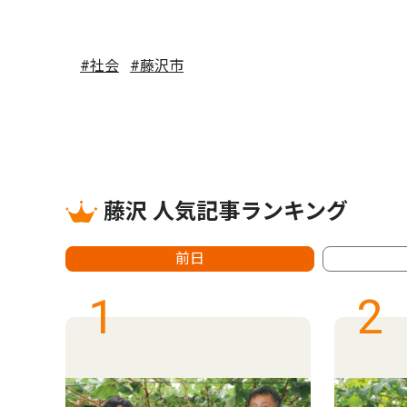
#社会
#藤沢市
藤沢 人気記事ランキング
前日
1
2