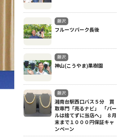
藤沢
フルーツパーク長後
藤沢
神山(こうやま)果樹園
藤沢
湘南台駅西口バス５分 買
取専門「売るナビ」 ｢パー
ルは捨てずに当店へ｣ ８月
末まで１０００円保証キャ
ンペーン