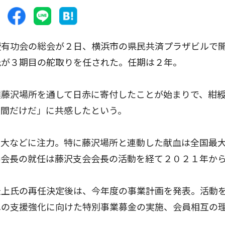
有功会の総会が２日、横浜市の県民共済プラザビルで
氏が３期目の舵取りを任された。任期は２年。
藤沢場所を通して日赤に寄付したことが始まりで、紺
人間だけだ」に共感したという。
大などに注力。特に藤沢場所と連動した献血は全国最
県会長の就任は藤沢支会会長の活動を経て２０２１年か
上氏の再任決定後は、今年度の事業計画を発表。活動
への支援強化に向けた特別事業募金の実施、会員相互の