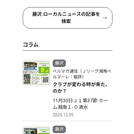
藤沢 ローカルニュースの記事を
検索
コラム
藤沢
ベルマガ通信（Ｊリーグ湘南ベ
ルマーレ：戦評）
クラブが変わる時が来た、
のか？
11月30日Ｊ１第37節 ホー
ム湘南１-０清水
2025.12.05
藤沢