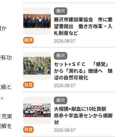
藤沢
藤沢市建設業協会 市に要
望書提出 働き方改革・入
開か
札制度など
経済
2026.08.07
藤沢
綬有功
セット×ＳＦＣ 「感覚」
から「測れる」価値へ 鵠
沼の自然可視化
社会
2026.08.07
大級と
ら。
藤沢
大相撲×献血に10社貢献
県赤十字血液センから感謝
を充実
状
理解を
社会
2026.08.07