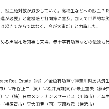
、献血絶対数が減少していく。高校生などへの献血Ｐ
促進が必要」と危機感と打開策に言及。加えて世界的な
援は起きてからではなく、今が大事だ」と力説した。
める黒岩祐治知事も来場。赤十字有功章などの伝達も
 Real Estate（同）／金色有功章▽神奈川県民共済
市）▽細谷正二（同）▽松井貞雄(同)▽最上重夫（藤沢
同）▽（株）日章メンテナンスサービス（川崎市）／厚
子（横須賀市）▽大田豊（同）▽蕭敬意（横浜市）