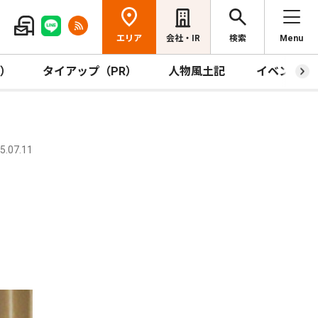
エリア
会社・IR
検索
Menu
R）
タイアップ（PR）
人物風土記
イベント
.07.11