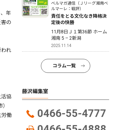
ベルマガ通信（Ｊリーグ湘南ベ
ルマーレ：戦評）
Ｒ、年
責任をとる文化なき降格決
災害の
定後の快勝
11月8日Ｊ１第36節 ホーム
湘南 5 – 2新潟
2025.11.14
行われ
コラム一覧
藤沢編集室
生活協
市）
0466-55-4777
生労働
0466-55-4888