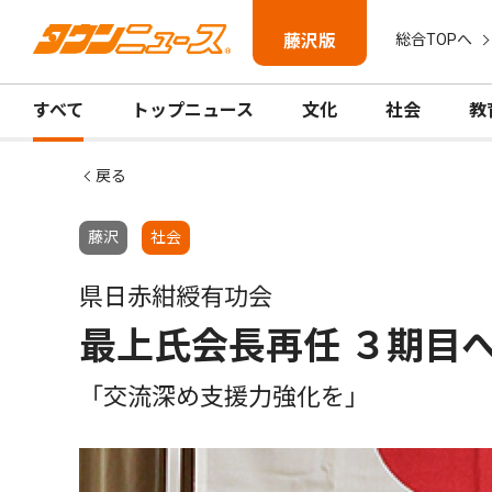
藤沢版
総合TOPへ
すべて
トップニュース
文化
社会
教
戻る
藤沢
社会
県日赤紺綬有功会
最上氏会長再任 ３期目
「交流深め支援力強化を」