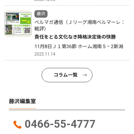
藤沢
ベルマガ通信（Ｊリーグ湘南ベルマーレ：
戦評）
責任をとる文化なき降格決定後の快勝
11月8日Ｊ１第36節 ホーム湘南 5 – 2新潟
2025.11.14
コラム一覧
藤沢編集室
0466-55-4777