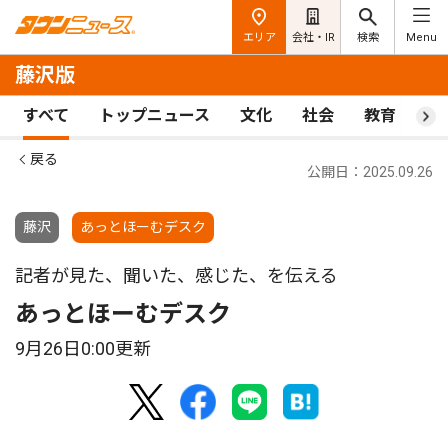
エリア
会社・IR
検索
Menu
藤沢版
すべて
トップニュース
文化
社会
教育
ス
戻る
公開日：2025.09.26
藤沢
あっとほーむデスク
記者が見た、聞いた、感じた、を伝える
あっとほーむデスク
9月26日0:00更新