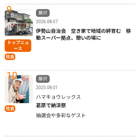
9
藤沢
2026.08.07
伊勢山自治会 空き家で地域の絆育む 移
動スーパー拠点、憩いの場に
トップニュ
ース
社会
10
藤沢
2025.08.01
ハマキョウレックス
葛原で納涼祭
社会
抽選会や多彩なゲスト