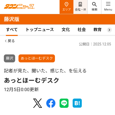
エリア
会社・IR
検索
Menu
藤沢版
すべて
トップニュース
文化
社会
教育
ス
戻る
公開日：2025.12.05
藤沢
あっとほーむデスク
記者が見た、聞いた、感じた、を伝える
あっとほーむデスク
12月5日0:00更新