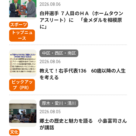
2026.08.06
白井選手 ７人目のＨＡ（ホームタウン
アスリート）に 「金メダルを相模原
スポーツ
に」
トップニュ
ース
中区・西区・南区
2026.08.06
教えて！右手代表136 60歳以降の人生
を考える
ピックアッ
プ（PR）
厚木・愛川・清川
2026.08.05
郷土の歴史と魅力を語る 小島富司さん
が講話
文化