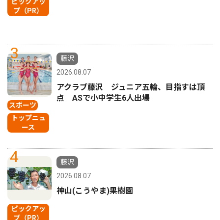
ピックアッ
プ（PR）
3
藤沢
2026.08.07
アクラブ藤沢 ジュニア五輪、目指すは頂
点 ASで小中学生6人出場
スポーツ
トップニュ
ース
4
藤沢
2026.08.07
神山(こうやま)果樹園
ピックアッ
プ（PR）