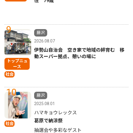
住 79歳
9
藤沢
2026.08.07
伊勢山自治会 空き家で地域の絆育む 移
動スーパー拠点、憩いの場に
トップニュ
ース
社会
10
藤沢
2025.08.01
ハマキョウレックス
葛原で納涼祭
社会
抽選会や多彩なゲスト