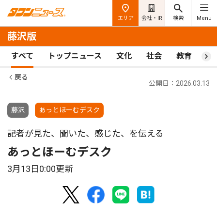
エリア
会社・IR
検索
Menu
藤沢版
すべて
トップニュース
文化
社会
教育
ス
戻る
公開日：2026.03.13
藤沢
あっとほーむデスク
記者が見た、聞いた、感じた、を伝える
あっとほーむデスク
3月13日0:00更新