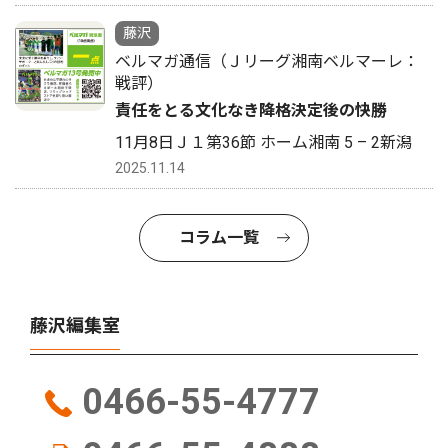
藤沢
ベルマガ通信（Ｊリーグ湘南ベルマーレ：
戦評）
責任をとる文化なき降格決定後の快勝
11月8日Ｊ１第36節 ホーム湘南 5 – 2新潟
2025.11.14
コラム一覧
藤沢編集室
0466-55-4777