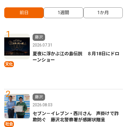
前日
1週間
1か月
1
藤沢
2026.07.31
夏夜に浮かぶ江の島伝説 ８月18日にドロ
ーンショー
文化
2
藤沢
2026.08.03
セブン－イレブン・西川さん 声掛けで詐
欺防ぐ 藤沢北警察署が感謝状贈呈
社会