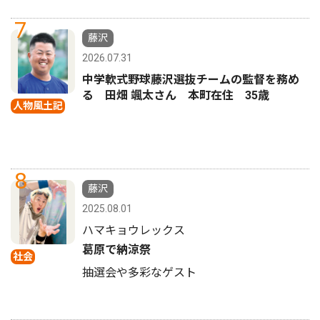
7
藤沢
2026.07.31
中学軟式野球藤沢選抜チームの監督を務め
る 田畑 颯太さん 本町在住 35歳
人物風土記
8
藤沢
2025.08.01
ハマキョウレックス
葛原で納涼祭
社会
抽選会や多彩なゲスト