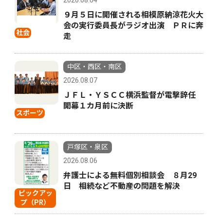
2026.08.04
９月５日に開催される相模原納涼花火大
会の実行委員長がラジオ出演 ＰＲに奔
社会
走
中区・西区・南区
2026.08.07
ＪＦＬ・ＹＳＣＣ横浜監督が電撃辞任
開幕１カ月前に決断
スポーツ
戸塚区・泉区
2026.08.06
弁護士による無料個別相談会 ８月29
日 相続など不動産の問題を解決
ピックアッ
プ（PR）