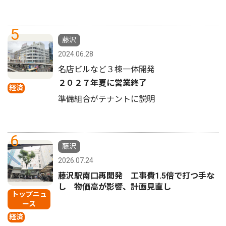
5
藤沢
2024.06.28
名店ビルなど３棟一体開発
２０２７年夏に営業終了
経済
準備組合がテナントに説明
6
藤沢
2026.07.24
藤沢駅南口再開発 工事費1.5倍で打つ手な
し 物価高が影響、計画見直し
トップニュ
ース
経済