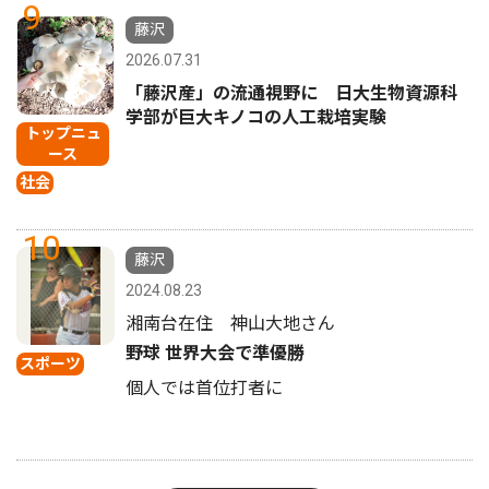
9
藤沢
2026.07.31
「藤沢産」の流通視野に 日大生物資源科
学部が巨大キノコの人工栽培実験
トップニュ
ース
社会
10
藤沢
2024.08.23
湘南台在住 神山大地さん
野球 世界大会で準優勝
スポーツ
個人では首位打者に