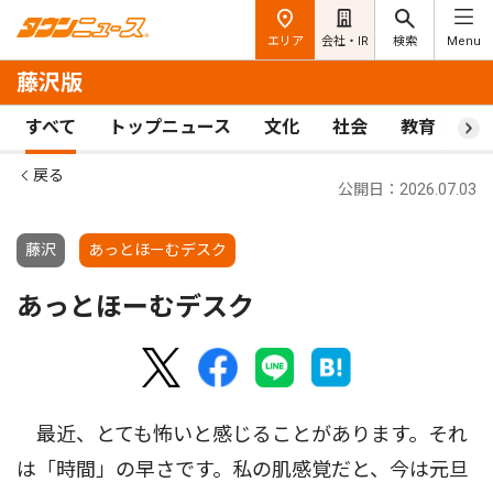
エリア
会社・IR
検索
Menu
藤沢版
すべて
トップニュース
文化
社会
教育
ス
戻る
公開日：2026.07.03
藤沢
あっとほーむデスク
あっとほーむデスク
最近、とても怖いと感じることがあります。それ
は「時間」の早さです。私の肌感覚だと、今は元旦