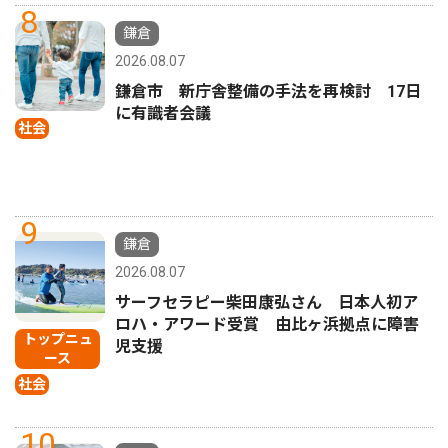
8
鎌倉
2026.08.07
鎌倉市 新庁舎整備の手法を再検討 17日
に有識者会議
社会
9
鎌倉
2026.08.07
サーフセラピー柴田康弘さん 日本人初ア
ロハ・アワード受賞 由比ヶ浜拠点に障害
トップニュ
児支援
ース
社会
10