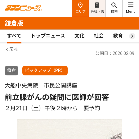
エリア
会社・IR
検索
Menu
鎌倉版
すべて
トップニュース
文化
社会
教育
ス
戻る
公開日：2026.02.09
鎌倉
ピックアップ（PR）
大船中央病院 市民公開講座
前立腺がんの疑問に医師が回答
２月21日（土）午後２時から 要予約