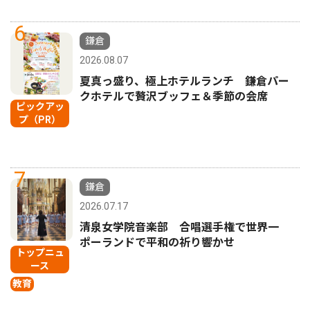
6
鎌倉
2026.08.07
夏真っ盛り、極上ホテルランチ 鎌倉パー
クホテルで贅沢ブッフェ＆季節の会席
ピックアッ
プ（PR）
7
鎌倉
2026.07.17
清泉女学院音楽部 合唱選手権で世界一
ポーランドで平和の祈り響かせ
トップニュ
ース
教育