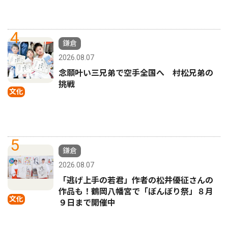
4
鎌倉
2026.08.07
念願叶い三兄弟で空手全国へ 村松兄弟の
挑戦
文化
5
鎌倉
2026.08.07
「逃げ上手の若君」作者の松井優征さんの
作品も！鶴岡八幡宮で「ぼんぼり祭」８月
文化
９日まで開催中