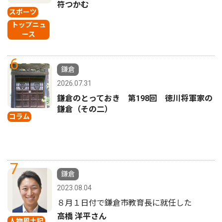
符つかむ
スポーツ
トップニュ
ース
6
鎌倉
2026.07.31
鎌倉のとっておき 第198回 徳川将軍家の
鎌倉（その二）
コラム
7
鎌倉
2023.08.04
８月１日付で鎌倉市教育長に就任した
高橋 洋平さん
人物風土記