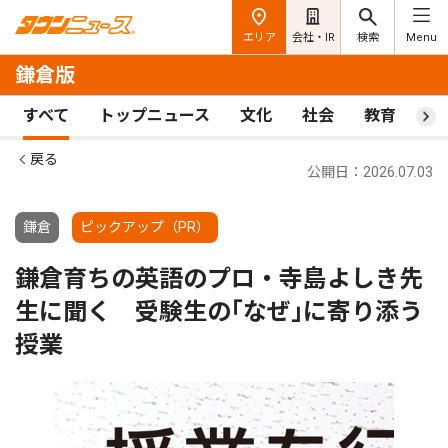
エリア
会社・IR
検索
Menu
鎌倉版
すべて
トップニュース
文化
社会
教育
ス
戻る
公開日：2026.07.03
鎌倉
ピックアップ（PR）
鎌倉育ちの英語のプロ・寺島よしき先
生に聞く 受験生の｢なぜ｣に寄り添う
授業