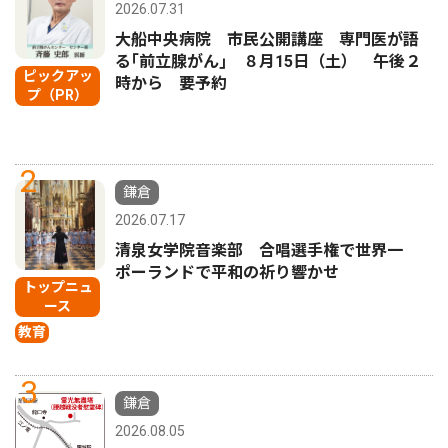
2026.07.31
大船中央病院 市民公開講座 専門医が語
る｢前立腺がん｣ ８月15日（土） 午後２
ピックアッ
時から 要予約
プ（PR）
2
鎌倉
2026.07.17
清泉女学院音楽部 合唱選手権で世界一
ポーランドで平和の祈り響かせ
トップニュ
ース
教育
3
鎌倉
2026.08.05