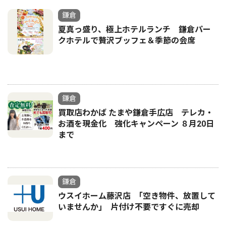
鎌倉
夏真っ盛り、極上ホテルランチ 鎌倉パー
クホテルで贅沢ブッフェ＆季節の会席
鎌倉
買取店わかば たまや鎌倉手広店 テレカ・
お酒を現金化 強化キャンペーン ８月20日
まで
鎌倉
ウスイホーム藤沢店 ｢空き物件、放置して
いませんか｣ 片付け不要ですぐに売却