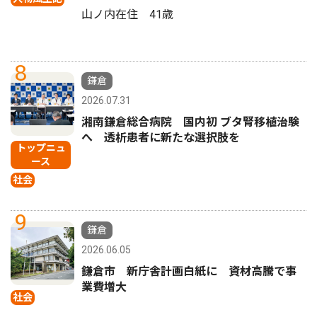
山ノ内在住 41歳
8
鎌倉
2026.07.31
湘南鎌倉総合病院 国内初 ブタ腎移植治験
へ 透析患者に新たな選択肢を
トップニュ
ース
社会
9
鎌倉
2026.06.05
鎌倉市 新庁舎計画白紙に 資材高騰で事
業費増大
社会