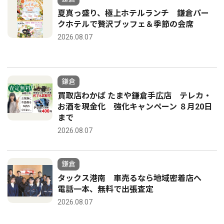
夏真っ盛り、極上ホテルランチ 鎌倉パー
クホテルで贅沢ブッフェ＆季節の会席
2026.08.07
鎌倉
買取店わかば たまや鎌倉手広店 テレカ・
お酒を現金化 強化キャンペーン ８月20日
まで
2026.08.07
鎌倉
タックス港南 車売るなら地域密着店へ
電話一本、無料で出張査定
2026.08.07