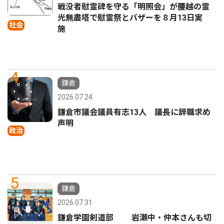
戦没者慰霊碑を守る「明照会」が腰越の霊
光無盡塔で慰霊祭とバザーを８月13日実
社会
施
4
鎌倉
2026.07.24
鎌倉市議会議員有志13人 議長に辞職求め
声明
政治
5
鎌倉
2026.07.31
鎌倉学園剣道部 岩瀬中・仲本さんも切