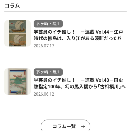
コラム
茅ヶ崎・寒川
学芸員のイチ推し！ －連載 Vol.44－江戸
時代の柳島は、入り江がある湊町だった!?
2026.07.17
茅ヶ崎・寒川
学芸員のイチ推し！ －連載 Vol.43－国史
跡指定100年、幻の馬入橋から｢古相模川｣へ
2026.06.12
コラム一覧