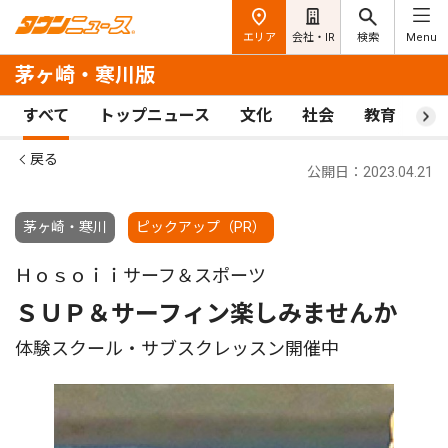
エリア
会社・IR
検索
Menu
茅ヶ崎・寒川版
すべて
トップニュース
文化
社会
教育
ス
戻る
公開日：2023.04.21
茅ヶ崎・寒川
ピックアップ（PR）
Ｈｏｓｏｉｉサーフ＆スポーツ
ＳＵＰ＆サーフィン楽しみませんか
体験スクール・サブスクレッスン開催中