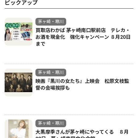
ピックアップ
茅ヶ崎・寒川
買取店わかば 茅ヶ崎南口駅前店 テレカ・
お酒を現金化 強化キャンペーン ８月20日
まで
茅ヶ崎・寒川
映画『黒川の女たち』上映会 松原文枝監
督の会場挨拶も
茅ヶ崎・寒川
大黒摩季さんが茅ヶ崎にやってくる ８月