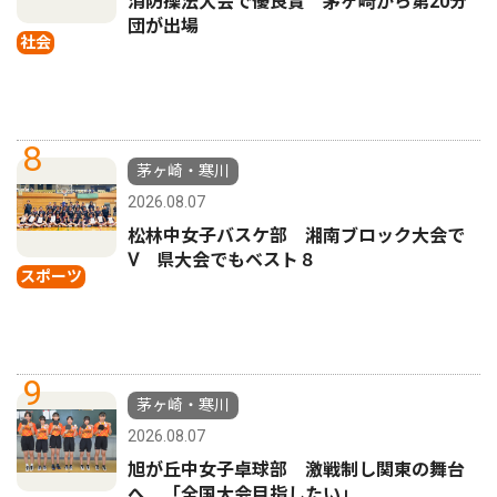
消防操法大会で優良賞 茅ヶ崎から第20分
団が出場
社会
8
茅ヶ崎・寒川
2026.08.07
松林中女子バスケ部 湘南ブロック大会で
Ⅴ 県大会でもベスト８
スポーツ
9
茅ヶ崎・寒川
2026.08.07
旭が丘中女子卓球部 激戦制し関東の舞台
へ 「全国大会目指したい」