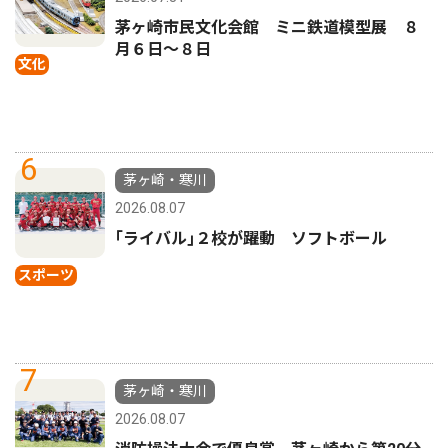
茅ヶ崎市民文化会館 ミニ鉄道模型展 ８
月６日〜８日
文化
6
茅ヶ崎・寒川
2026.08.07
｢ライバル｣２校が躍動 ソフトボール
スポーツ
7
茅ヶ崎・寒川
2026.08.07