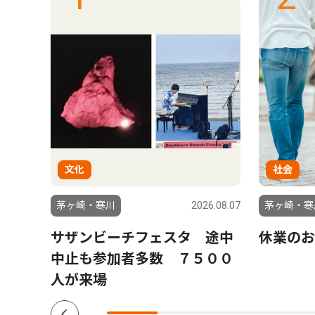
文化
社会
6.07.23
茅ヶ崎・寒川
2026.08.07
茅ヶ崎・寒
月８
サザンビーチフェスタ 途中
休業のお
中止も参加者多数 ７５００
人が来場