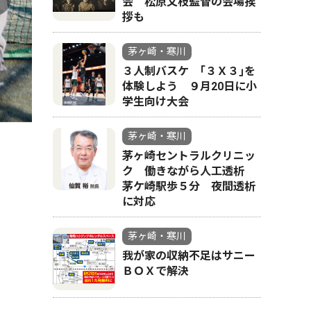
会 松原文枝監督の会場挨
拶も
茅ヶ崎・寒川
３人制バスケ ｢３Ｘ３｣を
体験しよう ９月20日に小
学生向け大会
」
茅ヶ崎・寒川
茅ヶ崎セントラルクリニッ
ク 働きながら人工透析
茅ケ崎駅歩５分 夜間透析
に対応
茅ヶ崎・寒川
我が家の収納不足はサニー
ＢＯＸで解決