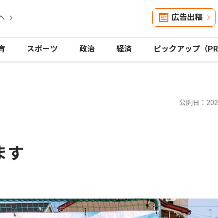
広告出稿
へ
育
スポーツ
政治
経済
ピックアップ（P
公開日：2024
ます