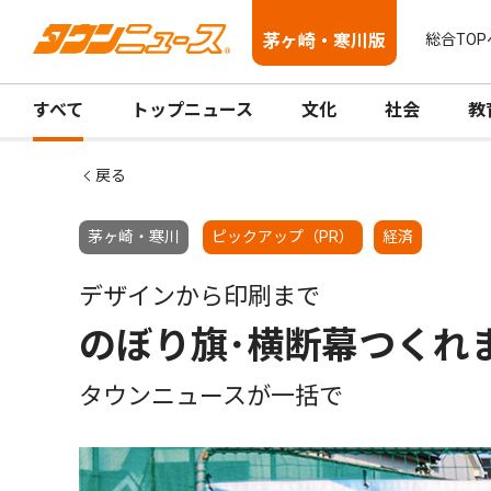
茅ヶ崎・寒川版
総合TOP
すべて
トップニュース
文化
社会
教
戻る
茅ヶ崎・寒川
ピックアップ（PR）
経済
デザインから印刷まで
のぼり旗･横断幕つくれ
タウンニュースが一括で