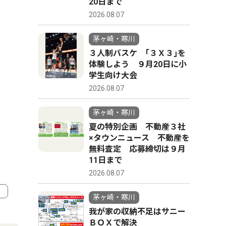
20日まで
2026.08.07
茅ヶ崎・寒川
３人制バスケ ｢３Ｘ３｣を
体験しよう ９月20日に小
学生向け大会
2026.08.07
茅ヶ崎・寒川
夏の特別企画 不動産３社
×タウンニュース 不動産を
無料査定 応募締切は９月
11日まで
2026.08.07
茅ヶ崎・寒川
我が家の収納不足はサニー
4
5
ＢＯＸで解決