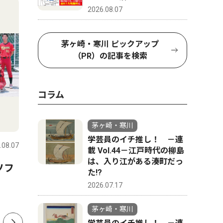
2026.08.07
茅ヶ崎・寒川 ピックアップ
（PR）の記事を検索
コラム
社会
文化
茅ヶ崎・寒川
学芸員のイチ推し！ －連
.08.07
茅ヶ崎・寒川
2026.08.07
茅ヶ崎・寒
載 Vol.44－江戸時代の柳島
は、入り江がある湊町だっ
ソフ
寒川町 優良建設工事を表
８月８日
た!?
彰 ６社に表彰状・感謝状
2026.07.17
茅ヶ崎・寒川