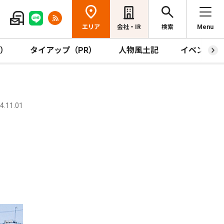
エリア
会社・IR
検索
Menu
R）
タイアップ（PR）
人物風土記
イベント
.11.01