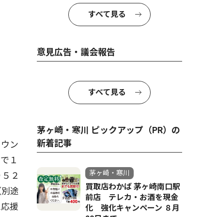
すべて見る
上から時計回りに、今宿少年野球部様、茅ヶ
意見広告・議会報告
すべて見る
茅ヶ崎・寒川 ピックアップ（PR）の
新着記事
タウン
みで１
茅ヶ崎・寒川
り５２
買取店わかば 茅ヶ崎南口駅
（別途
前店 テレカ・お酒を現金
ム応援
化 強化キャンペーン ８月