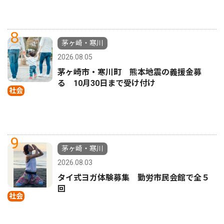
8
茅ヶ崎・寒川
2026.08.05
茅ヶ崎市・寒川町 熊本地震の義援金募
る 10月30日まで受け付け
社会
9
茅ヶ崎・寒川
2026.08.03
タイ式ヨガ体験募集 勤労市民会館で全５
回
社会