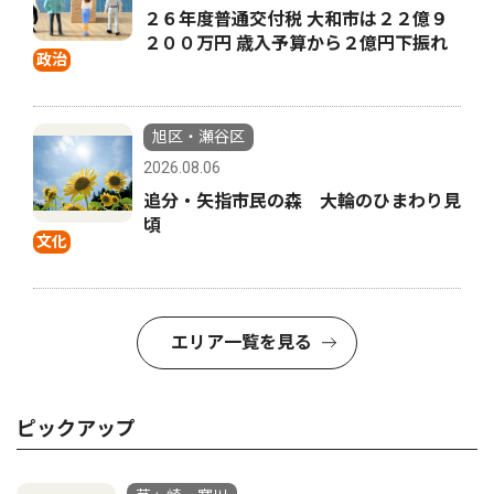
２６年度普通交付税 大和市は２２億９
２００万円 歳入予算から２億円下振れ
政治
旭区・瀬谷区
2026.08.06
追分・矢指市民の森 大輪のひまわり見
頃
文化
エリア一覧を見る
ピックアップ