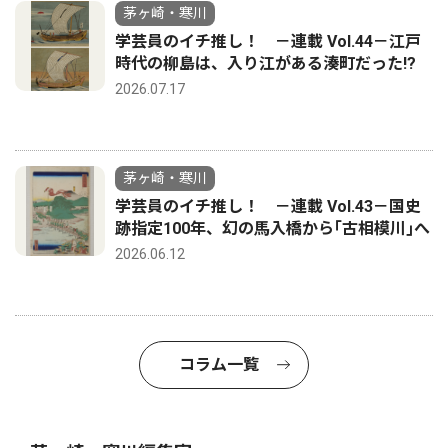
茅ヶ崎・寒川
学芸員のイチ推し！ －連載 Vol.44－江戸
時代の柳島は、入り江がある湊町だった!?
2026.07.17
茅ヶ崎・寒川
学芸員のイチ推し！ －連載 Vol.43－国史
跡指定100年、幻の馬入橋から｢古相模川｣へ
2026.06.12
コラム一覧