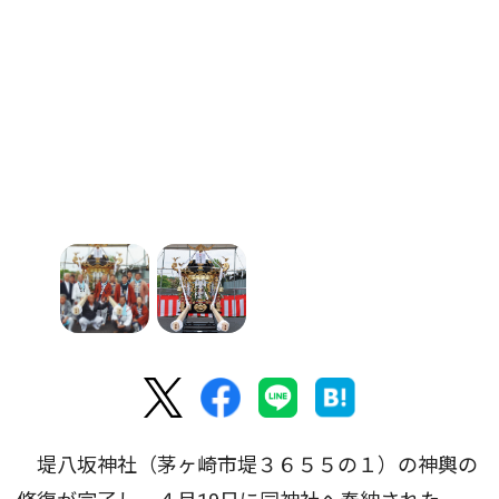
堤八坂神社（茅ヶ崎市堤３６５５の１）の神輿の