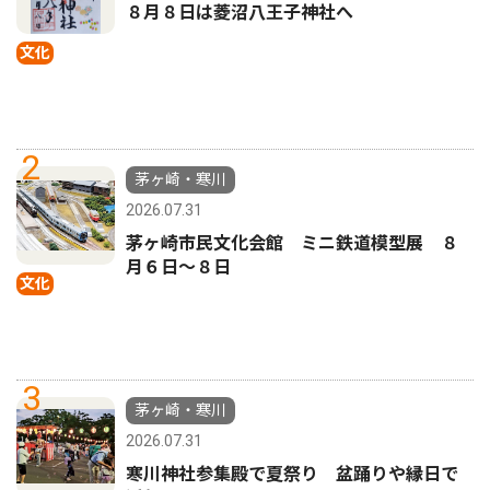
８月８日は菱沼八王子神社へ
文化
2
茅ヶ崎・寒川
2026.07.31
茅ヶ崎市民文化会館 ミニ鉄道模型展 ８
月６日〜８日
文化
3
茅ヶ崎・寒川
2026.07.31
寒川神社参集殿で夏祭り 盆踊りや縁日で