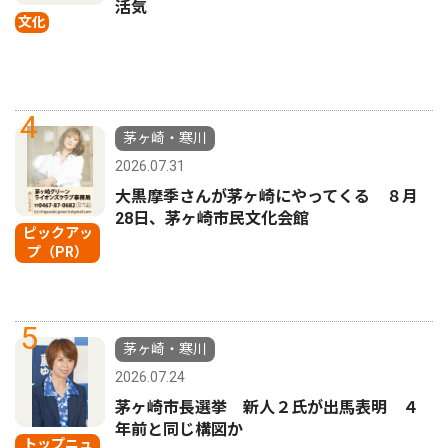
活気
文化
4
茅ヶ崎・寒川
2026.07.31
大黒摩季さんが茅ヶ崎にやってくる ８月
28日、茅ヶ崎市民文化会館
ピックアッ
プ（PR）
5
茅ヶ崎・寒川
2026.07.24
茅ヶ崎市長選挙 新人２氏が出馬表明 ４
年前と同じ構図か
トップニュ