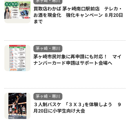
茅ヶ崎・寒川
買取店わかば 茅ヶ崎南口駅前店 テレカ・
お酒を現金化 強化キャンペーン ８月20日
まで
茅ヶ崎・寒川
茅ヶ崎市民対象に再申請にも対応！ マイ
ナンバーカード申請はサポート会場へ
茅ヶ崎・寒川
３人制バスケ ｢３Ｘ３｣を体験しよう ９
月20日に小学生向け大会