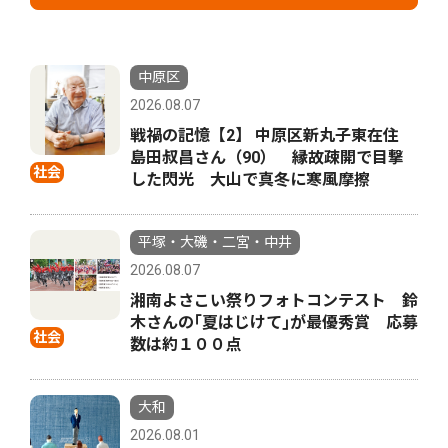
中原区
2026.08.07
戦禍の記憶【2】 中原区新丸子東在住
島田叔昌さん（90） 縁故疎開で目撃
社会
した閃光 大山で真冬に寒風摩擦
平塚・大磯・二宮・中井
2026.08.07
湘南よさこい祭りフォトコンテスト 鈴
木さんの｢夏はじけて｣が最優秀賞 応募
社会
数は約１００点
大和
2026.08.01