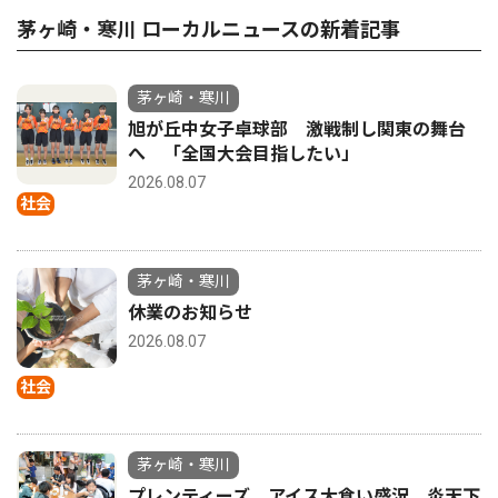
茅ヶ崎・寒川 ローカルニュースの新着記事
茅ヶ崎・寒川
旭が丘中女子卓球部 激戦制し関東の舞台
へ 「全国大会目指したい」
2026.08.07
社会
茅ヶ崎・寒川
休業のお知らせ
2026.08.07
社会
茅ヶ崎・寒川
プレンティーズ アイス大食い盛況 炎天下