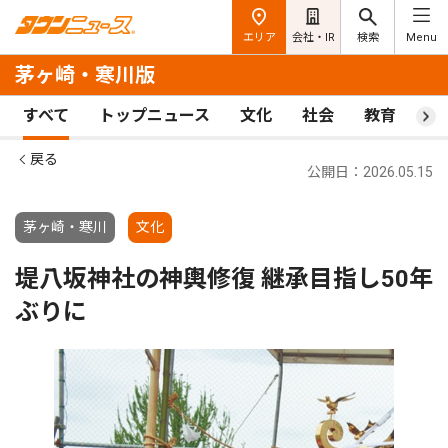
エリア
会社・IR
検索
Menu
茅ヶ崎・寒川版
すべて
トップニュース
文化
社会
教育
ス
戻る
公開日：2026.05.15
茅ヶ崎・寒川
文化
堤八坂神社の神輿修復 継承目指し50年
ぶりに