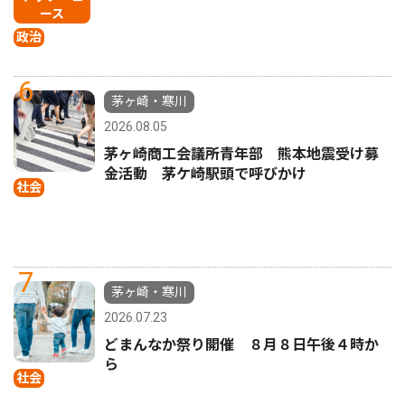
ース
政治
6
茅ヶ崎・寒川
2026.08.05
茅ヶ崎商工会議所青年部 熊本地震受け募
金活動 茅ケ崎駅頭で呼びかけ
社会
7
茅ヶ崎・寒川
2026.07.23
どまんなか祭り開催 ８月８日午後４時か
ら
社会