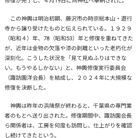
修復が完了し、４月19日に同神社へ奉納された。
この神輿は明治初期、藤沢市の時宗総本山・遊行
寺から譲り受けたものと伝えられている。１９２９
（昭和４）年、78（昭和53）年と修復を重ねてきた
が、近年は金物の欠落や漆の剥離といった老朽化が
深刻化。こうした状況を「見て見ぬふりはできな
い。もうやるしかない」と、神輿修復実行委員会
（諏訪園洋会長）を結成し、２０２４年に大規模な
修復を決断した。
神輿は昨年の浜降祭が終わると、千葉県の専門業
者のもとへ送り出された。修復期間中、諏訪園会長
ら関係者は、工房を何度も訪問し、仕上がりを確認
し続けてきたという。