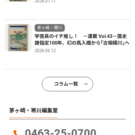
2026.07.17
茅ヶ崎・寒川
学芸員のイチ推し！ －連載 Vol.43－国史
跡指定100年、幻の馬入橋から｢古相模川｣へ
2026.06.12
コラム一覧
茅ヶ崎・寒川編集室
0463-25-0700