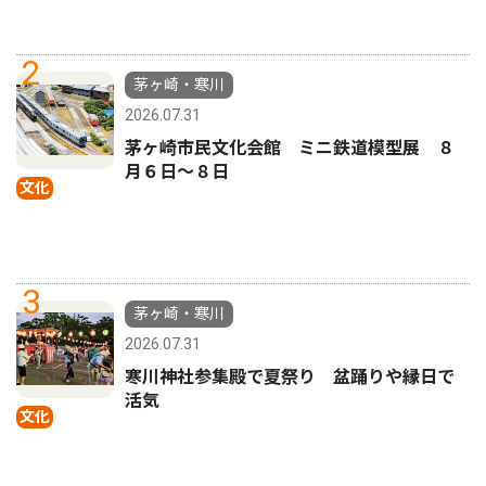
2
茅ヶ崎・寒川
2026.07.31
茅ヶ崎市民文化会館 ミニ鉄道模型展 ８
月６日〜８日
文化
3
茅ヶ崎・寒川
2026.07.31
寒川神社参集殿で夏祭り 盆踊りや縁日で
活気
文化