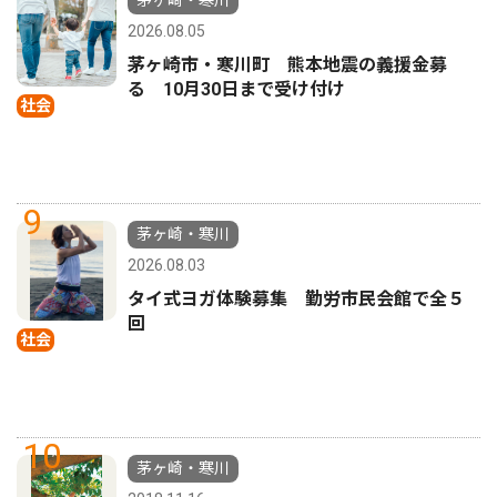
2026.08.05
茅ヶ崎市・寒川町 熊本地震の義援金募
る 10月30日まで受け付け
社会
9
茅ヶ崎・寒川
2026.08.03
タイ式ヨガ体験募集 勤労市民会館で全５
回
社会
10
茅ヶ崎・寒川