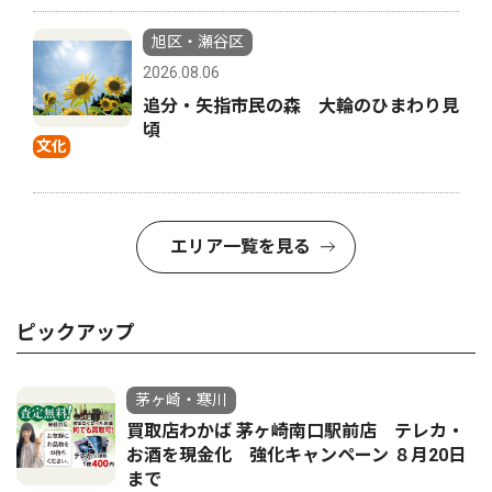
旭区・瀬谷区
2026.08.06
追分・矢指市民の森 大輪のひまわり見
頃
文化
エリア一覧を見る
ピックアップ
茅ヶ崎・寒川
買取店わかば 茅ヶ崎南口駅前店 テレカ・
お酒を現金化 強化キャンペーン ８月20日
まで