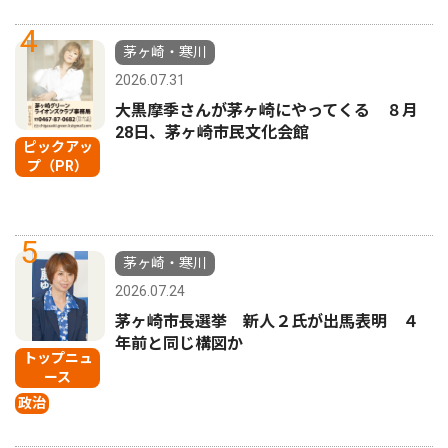
4
茅ヶ崎・寒川
2026.07.31
大黒摩季さんが茅ヶ崎にやってくる ８月
28日、茅ヶ崎市民文化会館
ピックアッ
プ（PR）
5
茅ヶ崎・寒川
2026.07.24
茅ヶ崎市長選挙 新人２氏が出馬表明 ４
年前と同じ構図か
トップニュ
ース
政治