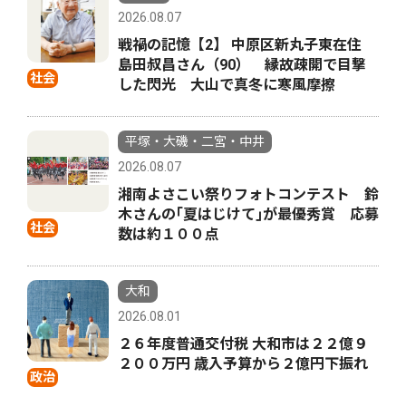
2026.08.07
戦禍の記憶【2】 中原区新丸子東在住
島田叔昌さん（90） 縁故疎開で目撃
社会
した閃光 大山で真冬に寒風摩擦
平塚・大磯・二宮・中井
2026.08.07
湘南よさこい祭りフォトコンテスト 鈴
木さんの｢夏はじけて｣が最優秀賞 応募
社会
数は約１００点
大和
2026.08.01
２６年度普通交付税 大和市は２２億９
２００万円 歳入予算から２億円下振れ
政治