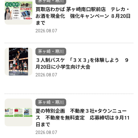
茅ヶ崎・寒川
買取店わかば 茅ヶ崎南口駅前店 テレカ・
お酒を現金化 強化キャンペーン ８月20日
まで
2026.08.07
茅ヶ崎・寒川
３人制バスケ ｢３Ｘ３｣を体験しよう ９
月20日に小学生向け大会
2026.08.07
茅ヶ崎・寒川
夏の特別企画 不動産３社×タウンニュー
ス 不動産を無料査定 応募締切は９月11
日まで
2026.08.07