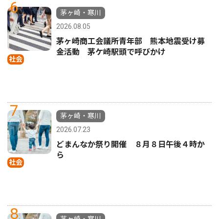
6
茅ヶ崎・寒川
2026.08.05
茅ヶ崎商工会議所青年部 熊本地震受け募
金活動 茅ケ崎駅頭で呼びかけ
社会
7
茅ヶ崎・寒川
2026.07.23
どまんなか祭り開催 ８月８日午後４時か
ら
社会
8
茅ヶ崎・寒川