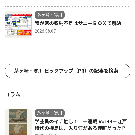
茅ヶ崎・寒川
我が家の収納不足はサニーＢＯＸで解決
2026.08.07
茅ヶ崎・寒川 ピックアップ（PR）の記事を検索
コラム
茅ヶ崎・寒川
学芸員のイチ推し！ －連載 Vol.44－江戸
時代の柳島は、入り江がある湊町だった!?