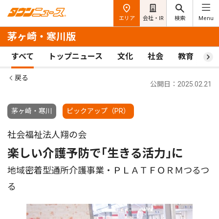
エリア
会社・IR
検索
Menu
茅ヶ崎・寒川版
すべて
トップニュース
文化
社会
教育
ス
戻る
公開日：2025.02.21
茅ヶ崎・寒川
ピックアップ（PR）
社会福祉法人翔の会
楽しい介護予防で｢生きる活力｣に
地域密着型通所介護事業・ＰＬＡＴＦＯＲＭつるつ
る