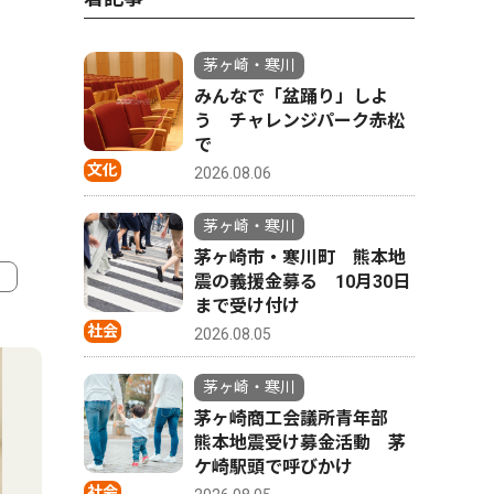
茅ヶ崎・寒川
みんなで「盆踊り」しよ
う チャレンジパーク赤松
で
文化
2026.08.06
茅ヶ崎・寒川
茅ヶ崎市・寒川町 熊本地
震の義援金募る 10月30日
まで受け付け
4
5
社会
2026.08.05
茅ヶ崎・寒川
茅ヶ崎商工会議所青年部
熊本地震受け募金活動 茅
ケ崎駅頭で呼びかけ
社会