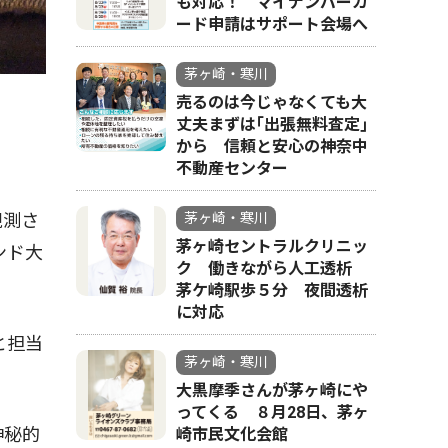
も対応！ マイナンバーカ
ード申請はサポート会場へ
茅ヶ崎・寒川
売るのは今じゃなくても大
丈夫まずは｢出張無料査定｣
から 信頼と安心の神奈中
不動産センター
観測さ
茅ヶ崎・寒川
茅ヶ崎セントラルクリニッ
ンド大
ク 働きながら人工透析
茅ケ崎駅歩５分 夜間透析
に対応
と担当
茅ヶ崎・寒川
大黒摩季さんが茅ヶ崎にや
ってくる ８月28日、茅ヶ
神秘的
崎市民文化会館