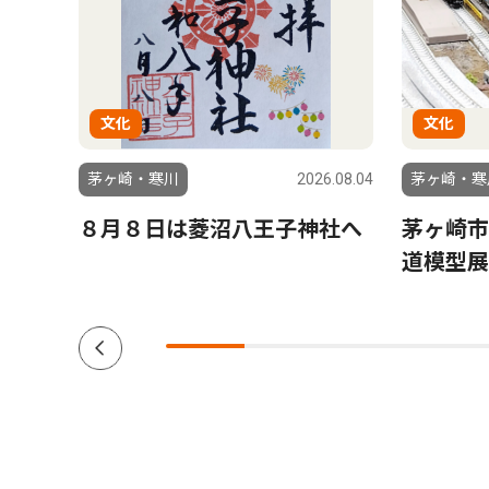
文化
文化
6.07.17
茅ヶ崎・寒川
2026.08.04
茅ヶ崎・寒
 特
８月８日は菱沼八王子神社へ
茅ヶ崎市
ショ
道模型展