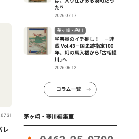
は、入り江がある湊町だっ
た!?
2026.07.17
茅ヶ崎・寒川
学芸員のイチ推し！ －連
載 Vol.43－国史跡指定100
年、幻の馬入橋から｢古相模
川｣へ
2026.06.12
コラム一覧
.07.31
茅ヶ崎・寒川編集室
バレ
）、