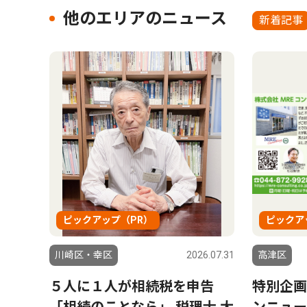
他のエリアのニュース
新着記事
ピックアップ（PR）
ピックア
川崎区・幸区
2026.07.31
高津区
５人に１人が相続税を申告
特別企画
「相続のことなら」 税理士 大
ンニュー