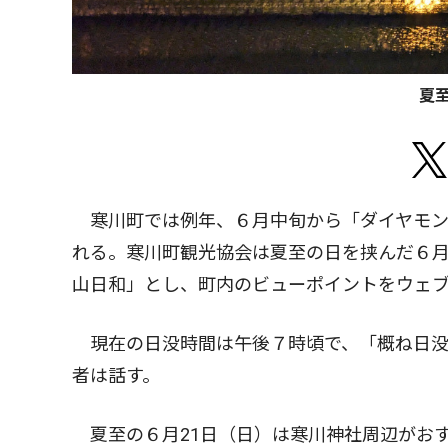
夏
寒川町では例年、６月中旬から「ダイヤモン
れる。寒川町観光協会は夏至の日を挟んだ６月
山日和」とし、町内のビューポイントをウェ
現在の日没時間は午後７時頃で、「概ね日没時
者は話す。
夏至の６月21日（日）は寒川神社周辺がお