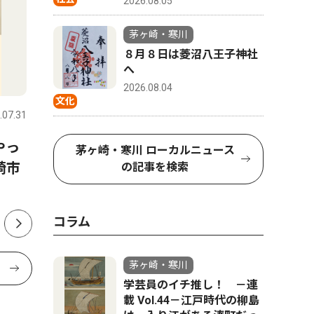
2026.08.05
茅ヶ崎・寒川
８月８日は菱沼八王子神社
へ
文化
トップニ
2026.08.04
文化
.07.31
茅ヶ崎・寒川
2026.07.31
茅ヶ崎・寒
やっ
寒川神社参集殿で夏祭り 盆
茅ヶ崎市
茅ヶ崎・寒川 ローカルニュース
崎市
踊りや縁日で活気
出馬表明
の記事を検索
か
コラム
茅ヶ崎・寒川
学芸員のイチ推し！ －連
載 Vol.44－江戸時代の柳島