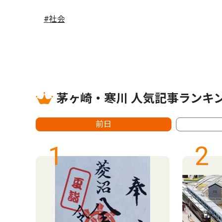
#社会
茅ヶ崎・寒川 人気記事ランキ
前日
1
2