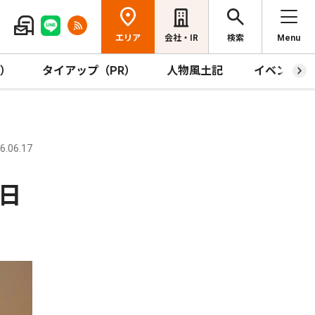
エリア
会社・IR
検索
Menu
R）
タイアップ（PR）
人物風土記
イベント
.06.17
日