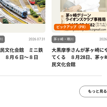
ピックアップ（PR）
川
2026.07.31
茅ヶ崎・寒川
2026
民文化会館 ミニ鉄
大黒摩季さんが茅ヶ崎に
 ８月６日〜８日
てくる ８月28日、茅ヶ
民文化会館
もっと見る