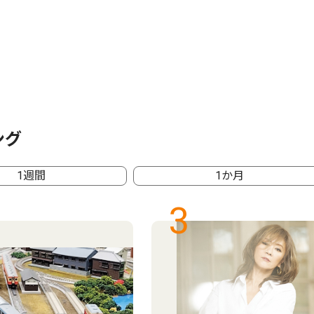
ング
1週間
1か月
3