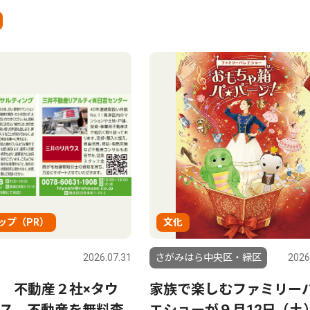
ップ（PR）
文化
2026.07.31
さがみはら中央区・緑区
2026
 不動産２社×タウ
家族で楽しむファミリー
ス 不動産を無料査
エショーが９月12日（土