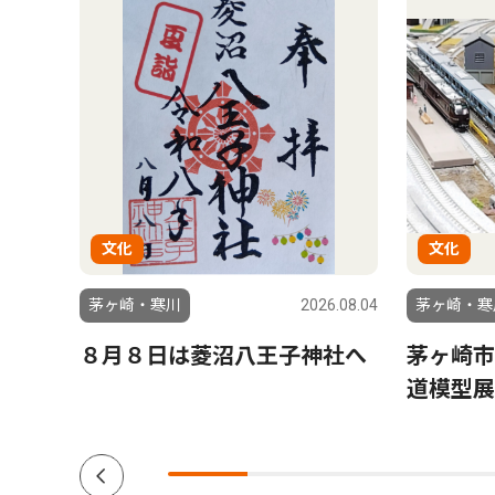
文化
文化
6.07.17
茅ヶ崎・寒川
2026.08.04
茅ヶ崎・寒
 特
８月８日は菱沼八王子神社へ
茅ヶ崎市
ショ
道模型展