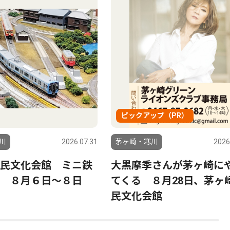
ピックアップ（PR）
川
2026.07.31
茅ヶ崎・寒川
2026
民文化会館 ミニ鉄
大黒摩季さんが茅ヶ崎に
 ８月６日〜８日
てくる ８月28日、茅ヶ
民文化会館