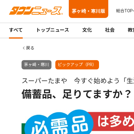
茅ヶ崎・寒川版
総合TOP
すべて
トップニュース
文化
社会
教
戻る
茅ヶ崎・寒川
ピックアップ（PR）
スーパーたまや 今すぐ始めよう「生
備蓄品、足りてますか？