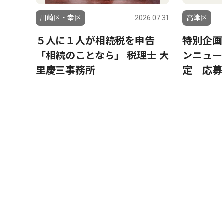
川崎区・幸区
2026.07.31
高津区
５人に１人が相続税を申告
特別企画
「相続のことなら」 税理士 大
ンニュー
里慶三事務所
定 応募