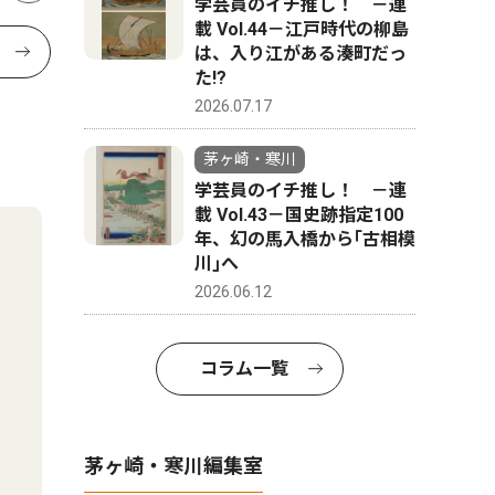
学芸員のイチ推し！ －連
載 Vol.44－江戸時代の柳島
は、入り江がある湊町だっ
た!?
2026.07.17
茅ヶ崎・寒川
学芸員のイチ推し！ －連
載 Vol.43－国史跡指定100
年、幻の馬入橋から｢古相模
川｣へ
2026.06.12
コラム一覧
茅ヶ崎・寒川編集室