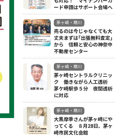
も対応！ マイナンバーカ
ード申請はサポート会場へ
茅ヶ崎・寒川
売るのは今じゃなくても大
丈夫まずは｢出張無料査定｣
から 信頼と安心の神奈中
不動産センター
茅ヶ崎・寒川
茅ヶ崎セントラルクリニッ
ク 働きながら人工透析
茅ケ崎駅歩５分 夜間透析
に対応
茅ヶ崎・寒川
大黒摩季さんが茅ヶ崎にや
ってくる ８月28日、茅ヶ
崎市民文化会館