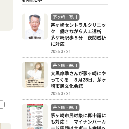
茅ヶ崎・寒川
茅ヶ崎セントラルクリニッ
ク 働きながら人工透析
茅ケ崎駅歩５分 夜間透析
に対応
2026.07.31
茅ヶ崎・寒川
大黒摩季さんが茅ヶ崎にや
ってくる ８月28日、茅ヶ
崎市民文化会館
2026.07.31
茅ヶ崎・寒川
茅ヶ崎市民対象に再申請に
4
5
も対応！ マイナンバーカ
ード申請はサポート会場へ