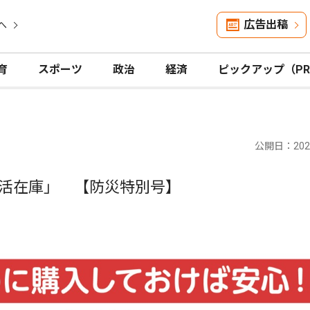
広告出稿
へ
育
スポーツ
政治
経済
ピックアップ（P
公開日：2025
活在庫」 【防災特別号】