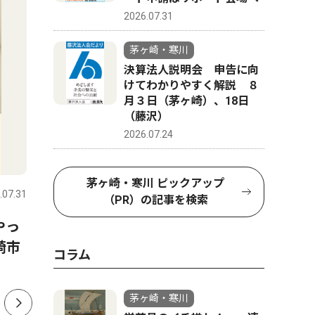
2026.07.31
茅ヶ崎・寒川
決算法人説明会 申告に向
けてわかりやすく解説 ８
月３日（茅ヶ崎）、18日
（藤沢）
2026.07.24
文化
トップニ
茅ヶ崎・寒川 ピックアップ
.07.31
茅ヶ崎・寒川
2026.07.31
茅ヶ崎・寒
（PR）の記事を検索
やっ
寒川神社参集殿で夏祭り 盆
茅ヶ崎市
崎市
踊りや縁日で活気
出馬表明
コラム
か
茅ヶ崎・寒川