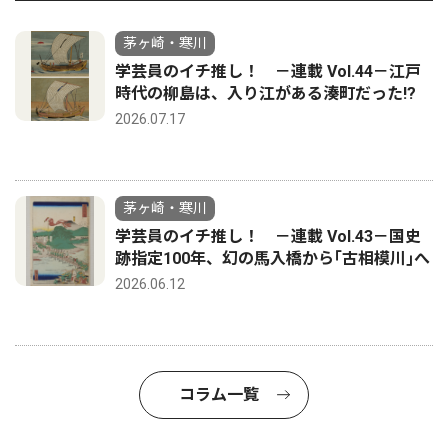
茅ヶ崎・寒川
学芸員のイチ推し！ －連載 Vol.44－江戸
時代の柳島は、入り江がある湊町だった!?
2026.07.17
茅ヶ崎・寒川
学芸員のイチ推し！ －連載 Vol.43－国史
跡指定100年、幻の馬入橋から｢古相模川｣へ
2026.06.12
コラム一覧