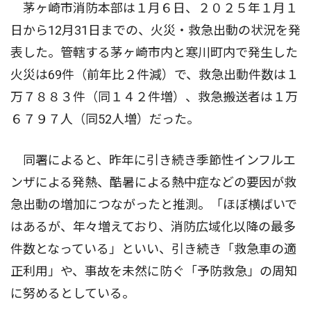
茅ヶ崎市消防本部は１月６日、２０２５年１月１
日から12月31日までの、火災・救急出動の状況を発
表した。管轄する茅ヶ崎市内と寒川町内で発生した
火災は69件（前年比２件減）で、救急出動件数は１
万７８８３件（同１４２件増）、救急搬送者は１万
６７９７人（同52人増）だった。
同署によると、昨年に引き続き季節性インフルエ
ンザによる発熱、酷暑による熱中症などの要因が救
急出動の増加につながったと推測。「ほぼ横ばいで
はあるが、年々増えており、消防広域化以降の最多
件数となっている」といい、引き続き「救急車の適
正利用」や、事故を未然に防ぐ「予防救急」の周知
に努めるとしている。