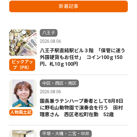
新着記事
八王子
2026.08.06
八王子駅直結駅ビル３階 ｢保管に迷う
外国硬貨もお任せ｣ コイン100ｇ150
ピックアッ
円、札10ｇ100円
プ（PR）
中区・西区・南区
2026.08.06
園長兼ラテンハープ奏者として8月8日
に野毛山動物園で演奏会を行う 田村
人物風土記
理恵さん 西区老松町在勤 52歳
平塚・大磯・二宮・中井