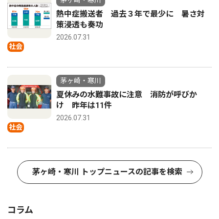
熱中症搬送者 過去３年で最少に 暑さ対
策浸透も奏功
2026.07.31
社会
茅ヶ崎・寒川
夏休みの水難事故に注意 消防が呼びか
け 昨年は11件
2026.07.31
社会
茅ヶ崎・寒川 トップニュースの記事を検索
コラム