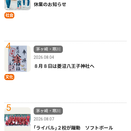
休業のお知らせ
社会
4
茅ヶ崎・寒川
2026.08.04
８月８日は菱沼八王子神社へ
文化
5
茅ヶ崎・寒川
2026.08.07
｢ライバル｣２校が躍動 ソフトボール