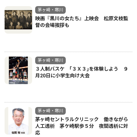
茅ヶ崎・寒川
映画『黒川の女たち』上映会 松原文枝監
督の会場挨拶も
茅ヶ崎・寒川
３人制バスケ ｢３Ｘ３｣を体験しよう ９
月20日に小学生向け大会
茅ヶ崎・寒川
茅ヶ崎セントラルクリニック 働きながら
人工透析 茅ケ崎駅歩５分 夜間透析に対
応