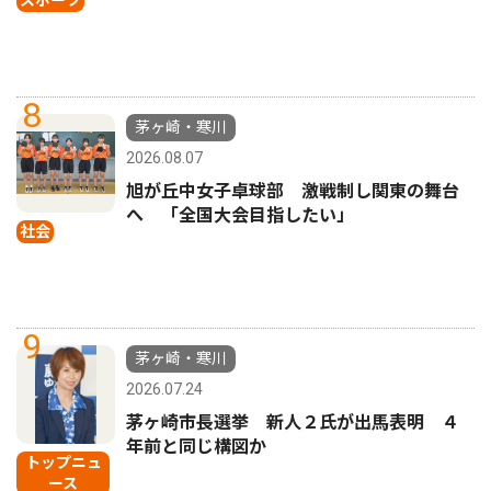
8
茅ヶ崎・寒川
2026.08.07
旭が丘中女子卓球部 激戦制し関東の舞台
へ 「全国大会目指したい」
社会
9
茅ヶ崎・寒川
2026.07.24
茅ヶ崎市長選挙 新人２氏が出馬表明 ４
年前と同じ構図か
トップニュ
ース