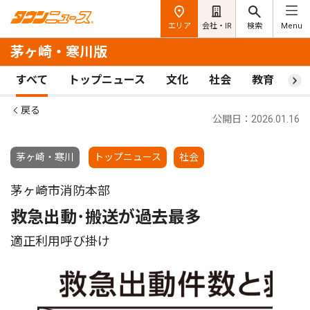
エリア
会社・IR
検索
Menu
茅ヶ崎・寒川版
すべて
トップニュース
文化
社会
教育
ス
戻る
公開日：2026.01.16
茅ヶ崎・寒川
トップニュース
社会
茅ヶ崎市消防本部
救急出動･搬送が過去最多
適正利用呼び掛け