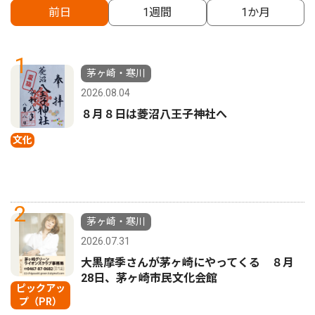
前日
1週間
1か月
1
茅ヶ崎・寒川
2026.08.04
８月８日は菱沼八王子神社へ
文化
2
茅ヶ崎・寒川
2026.07.31
大黒摩季さんが茅ヶ崎にやってくる ８月
28日、茅ヶ崎市民文化会館
ピックアッ
プ（PR）