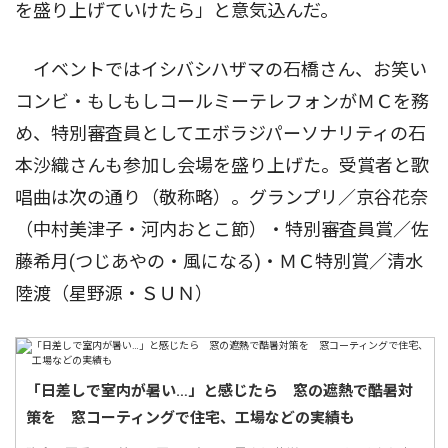
を盛り上げていけたら」と意気込んだ。
イベントではイシバシハザマの石橋さん、お笑い
コンビ・もしもしコールミーテレフォンがＭＣを務
め、特別審査員としてエボラジパーソナリティの石
本沙織さんも参加し会場を盛り上げた。受賞者と歌
唱曲は次の通り（敬称略）。グランプリ／京谷花奈
（中村美津子・河内おとこ節）・特別審査員賞／佐
藤希月(つじあやの・風になる)・ＭＣ特別賞／清水
陸渡（星野源・ＳＵＮ）
「日差しで室内が暑い…」と感じたら 窓の遮熱で酷暑対
策を 窓コーティングで住宅、工場などの実績も