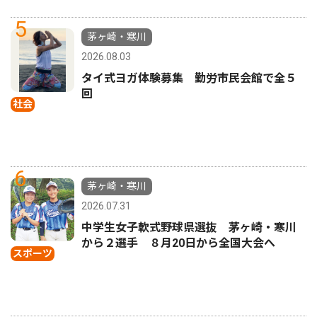
5
茅ヶ崎・寒川
2026.08.03
タイ式ヨガ体験募集 勤労市民会館で全５
回
社会
6
茅ヶ崎・寒川
2026.07.31
中学生女子軟式野球県選抜 茅ヶ崎・寒川
から２選手 ８月20日から全国大会へ
スポーツ