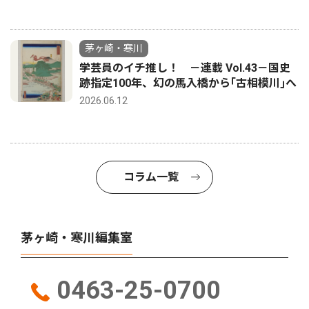
茅ヶ崎・寒川
学芸員のイチ推し！ －連載 Vol.43－国史
跡指定100年、幻の馬入橋から｢古相模川｣へ
2026.06.12
コラム一覧
茅ヶ崎・寒川編集室
0463-25-0700