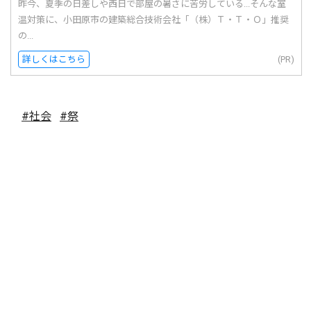
昨今、夏季の日差しや西日で部屋の暑さに苦労している...そんな室
温対策に、小田原市の建築総合技術会社「（株）Ｔ・Ｔ・Ｏ」推奨
の...
詳しくはこちら
(PR)
#社会
#祭