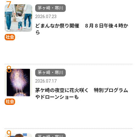
7
茅ヶ崎・寒川
2026.07.23
どまんなか祭り開催 ８月８日午後４時か
ら
社会
8
茅ヶ崎・寒川
2026.07.17
茅ケ崎の夜空に花火咲く 特別プログラム
やドローンショーも
社会
9