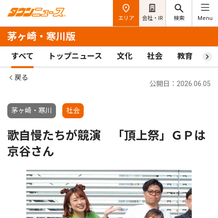
エリア
会社・IR
検索
Menu
茅ヶ崎・寒川版
すべて
トップニュース
文化
社会
教育
ス
戻る
公開日：2026.06.05
茅ヶ崎・寒川
社会
歌自慢たちが競演 「頂上祭」ＧＰは
京谷さん