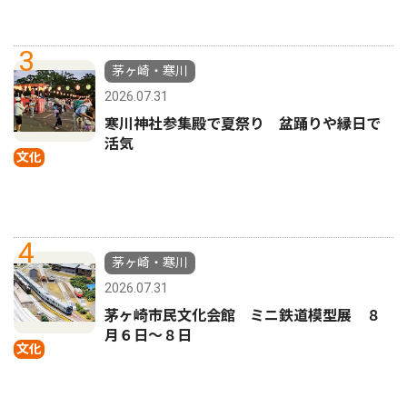
3
茅ヶ崎・寒川
2026.07.31
寒川神社参集殿で夏祭り 盆踊りや縁日で
活気
文化
4
茅ヶ崎・寒川
2026.07.31
茅ヶ崎市民文化会館 ミニ鉄道模型展 ８
月６日〜８日
文化