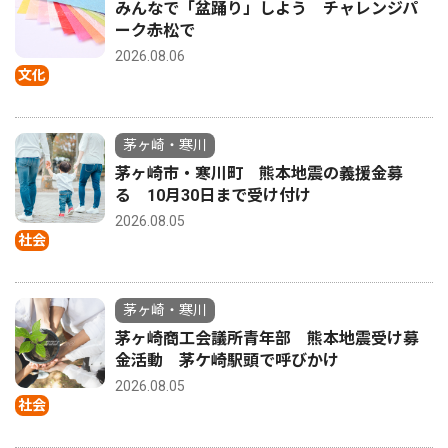
みんなで「盆踊り」しよう チャレンジパ
ーク赤松で
2026.08.06
文化
茅ヶ崎・寒川
茅ヶ崎市・寒川町 熊本地震の義援金募
る 10月30日まで受け付け
2026.08.05
社会
茅ヶ崎・寒川
茅ヶ崎商工会議所青年部 熊本地震受け募
金活動 茅ケ崎駅頭で呼びかけ
2026.08.05
社会