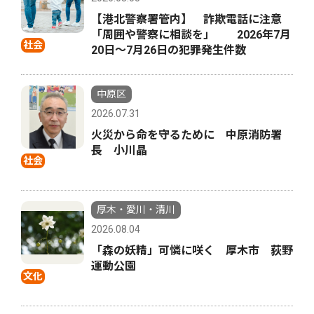
【港北警察署管内】 詐欺電話に注意
「周囲や警察に相談を」 2026年7月
社会
20日〜7月26日の犯罪発生件数
中原区
2026.07.31
火災から命を守るために 中原消防署
長 小川晶
社会
厚木・愛川・清川
2026.08.04
「森の妖精」可憐に咲く 厚木市 荻野
運動公園
文化