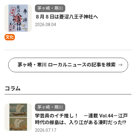
茅ヶ崎・寒川
８月８日は菱沼八王子神社へ
2026.08.04
文化
茅ヶ崎・寒川 ローカルニュースの記事を検索
コラム
茅ヶ崎・寒川
学芸員のイチ推し！ －連載 Vol.44－江戸
時代の柳島は、入り江がある湊町だった!?
2026.07.17