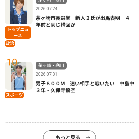
茅ヶ崎・寒川
2026.07.24
茅ヶ崎市長選挙 新人２氏が出馬表明 ４
年前と同じ構図か
トップニュ
ース
政治
10
茅ヶ崎・寒川
2026.07.31
男子８００M 速い相手と戦いたい 中島中
３年・久保寺優空
スポーツ
もっと見る