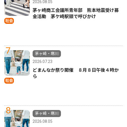
2026.08.05
茅ヶ崎商工会議所青年部 熊本地震受け募
金活動 茅ケ崎駅頭で呼びかけ
社会
7
茅ヶ崎・寒川
2026.07.23
どまんなか祭り開催 ８月８日午後４時か
ら
社会
8
茅ヶ崎・寒川
2026.08.05