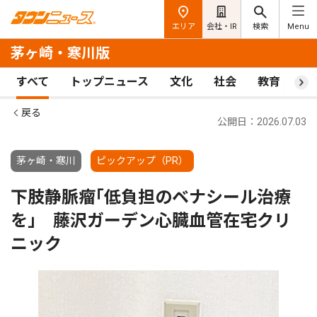
エリア
会社・IR
検索
Menu
茅ヶ崎・寒川版
すべて
トップニュース
文化
社会
教育
ス
戻る
公開日：2026.07.03
茅ヶ崎・寒川
ピックアップ（PR）
下肢静脈瘤｢低負担のベナシール治療
を｣ 藤沢ガーデン心臓血管在宅クリ
ニック