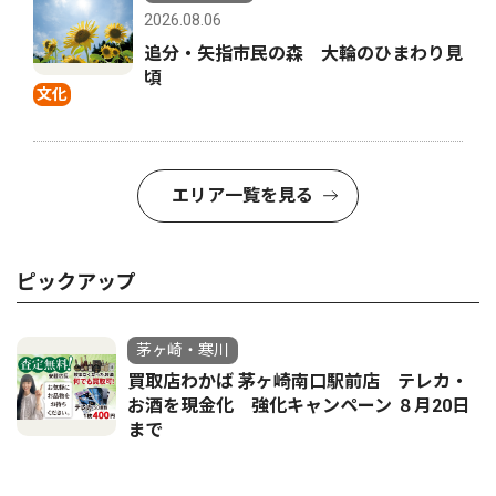
2026.08.06
追分・矢指市民の森 大輪のひまわり見
頃
文化
エリア一覧を見る
ピックアップ
茅ヶ崎・寒川
買取店わかば 茅ヶ崎南口駅前店 テレカ・
お酒を現金化 強化キャンペーン ８月20日
まで