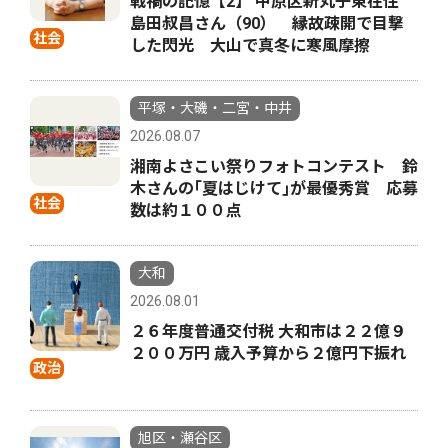
戦禍の記憶【2】 中原区新丸子東在住
島田叔昌さん（90） 縁故疎開で目撃
社会
した閃光 大山で真冬に寒風摩擦
平塚・大磯・二宮・中井
2026.08.07
湘南よさこい祭りフォトコンテスト 鈴
木さんの｢夏はじけて｣が最優秀賞 応募
社会
数は約１００点
大和
2026.08.01
２６年度普通交付税 大和市は２２億９
２００万円 歳入予算から２億円下振れ
政治
旭区・瀬谷区