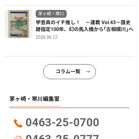
茅ヶ崎・寒川
学芸員のイチ推し！ －連載 Vol.43－国史
跡指定100年、幻の馬入橋から｢古相模川｣へ
2026.06.12
コラム一覧
茅ヶ崎・寒川編集室
0463-25-0700