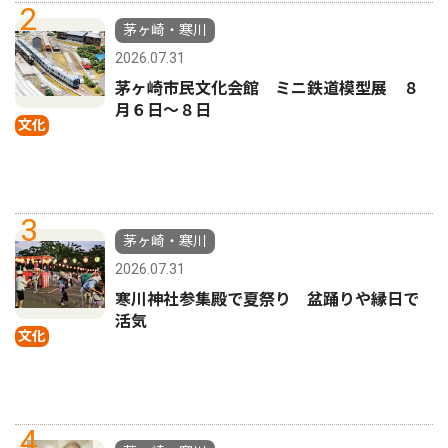
2
茅ヶ崎・寒川
2026.07.31
茅ヶ崎市民文化会館 ミニ鉄道模型展 ８
月６日〜８日
文化
3
茅ヶ崎・寒川
2026.07.31
寒川神社参集殿で夏祭り 盆踊りや縁日で
活気
文化
4