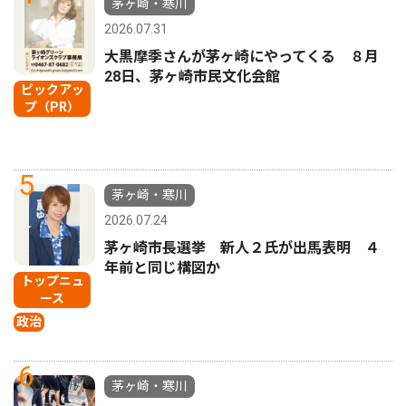
茅ヶ崎・寒川
2026.07.31
大黒摩季さんが茅ヶ崎にやってくる ８月
28日、茅ヶ崎市民文化会館
ピックアッ
プ（PR）
5
茅ヶ崎・寒川
2026.07.24
茅ヶ崎市長選挙 新人２氏が出馬表明 ４
年前と同じ構図か
トップニュ
ース
政治
6
茅ヶ崎・寒川