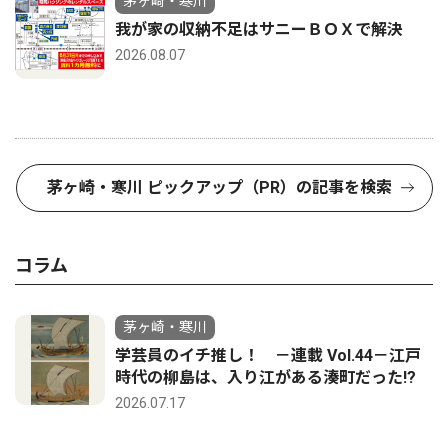
茅ヶ崎・寒川
我が家の収納不足はサニーＢＯＸで解決
2026.08.07
茅ヶ崎・寒川 ピックアップ（PR）の記事を検索
コラム
茅ヶ崎・寒川
学芸員のイチ推し！ －連載 Vol.44－江戸
時代の柳島は、入り江がある湊町だった!?
2026.07.17