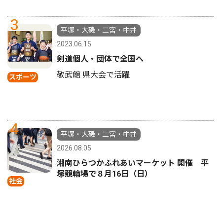
3
平塚・大磯・二宮・中井
2023.06.15
剣道個人・団体で全国へ
敬武館 県大会で活躍
スポーツ
4
平塚・大磯・二宮・中井
2026.08.05
湘南ひらつかふれあいマーケット 開催 平
塚競輪場で８月16日（日）
社会