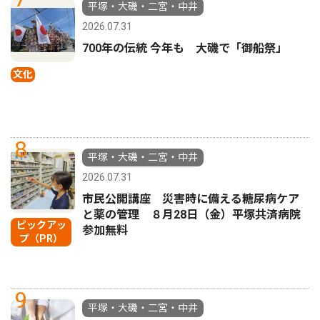
平塚・大磯・二宮・中井
2026.07.31
700年の伝統 今年も 大磯で「御船祭」
文化
8
平塚・大磯・二宮・中井
2026.07.31
市民公開講座 災害時に備える糖尿病ケア
と薬の管理 ８月28日（金）平塚共済病院
ピックアッ
参加無料
プ（PR）
9
平塚・大磯・二宮・中井