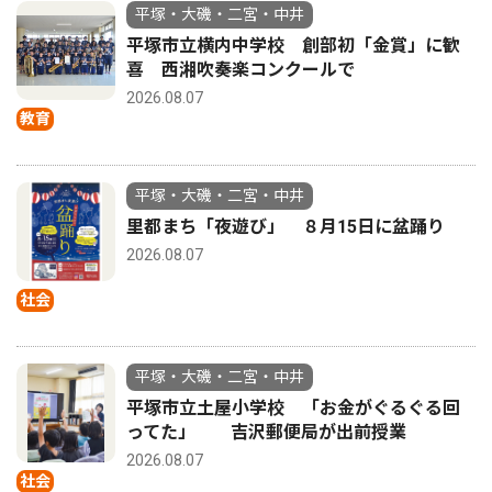
平塚・大磯・二宮・中井
平塚市立横内中学校 創部初「金賞」に歓
喜 西湘吹奏楽コンクールで
2026.08.07
教育
平塚・大磯・二宮・中井
里都まち「夜遊び」 ８月15日に盆踊り
2026.08.07
社会
平塚・大磯・二宮・中井
平塚市立土屋小学校 「お金がぐるぐる回
ってた」 吉沢郵便局が出前授業
2026.08.07
社会