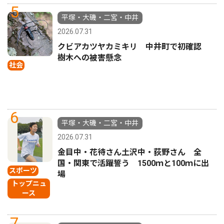
5
平塚・大磯・二宮・中井
2026.07.31
クビアカツヤカミキリ 中井町で初確認
樹木への被害懸念
社会
6
平塚・大磯・二宮・中井
2026.07.31
金目中・花待さん土沢中・荻野さん 全
国・関東で活躍誓う 1500ｍと100ｍに出
スポーツ
場
トップニュ
ース
7