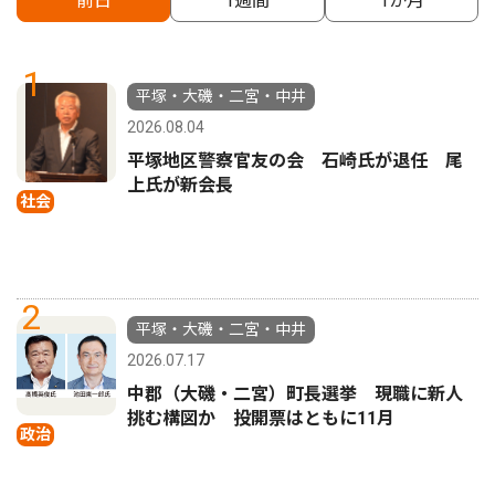
前日
1週間
1か月
1
平塚・大磯・二宮・中井
2026.08.04
平塚地区警察官友の会 石崎氏が退任 尾
上氏が新会長
社会
2
平塚・大磯・二宮・中井
2026.07.17
中郡（大磯・二宮）町長選挙 現職に新人
挑む構図か 投開票はともに11月
政治