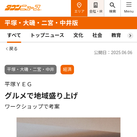
エリア
会社・IR
検索
Menu
平塚・大磯・二宮・中井版
すべて
トップニュース
文化
社会
教育
ス
戻る
公開日：2025.06.06
平塚・大磯・二宮・中井
経済
平塚ＹＥＧ
グルメで地域盛り上げ
ワークショップで考案