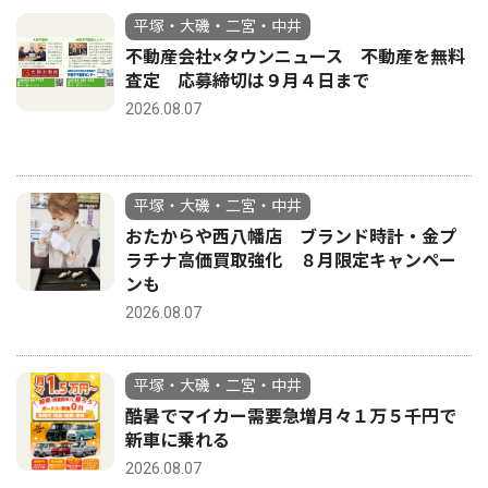
平塚・大磯・二宮・中井
不動産会社×タウンニュース 不動産を無料
査定 応募締切は９月４日まで
2026.08.07
平塚・大磯・二宮・中井
おたからや西八幡店 ブランド時計・金プ
ラチナ高価買取強化 ８月限定キャンペー
ンも
2026.08.07
平塚・大磯・二宮・中井
酷暑でマイカー需要急増月々１万５千円で
新車に乗れる
2026.08.07