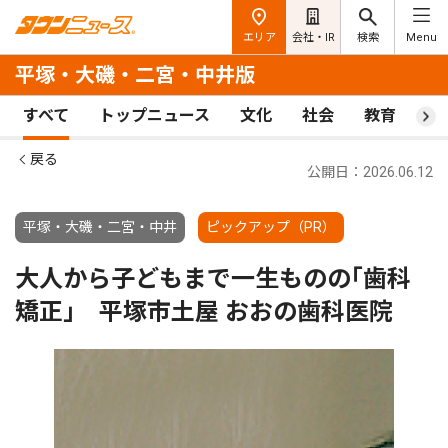
エリア
会社・IR
検索
Menu
平塚・大磯・二宮・中井版
すべて
トップニュース
文化
社会
教育
ス
戻る
公開日：2026.06.12
平塚・大磯・二宮・中井
ピックアップ（PR）
大人から子どもまで一生ものの｢歯科
矯正｣ 平塚市土屋 おおの歯科医院