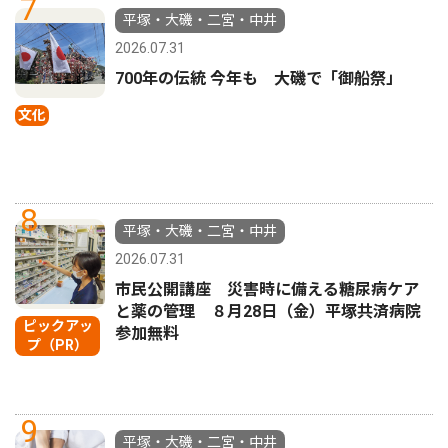
7
平塚・大磯・二宮・中井
2026.07.31
700年の伝統 今年も 大磯で「御船祭」
文化
8
平塚・大磯・二宮・中井
2026.07.31
市民公開講座 災害時に備える糖尿病ケア
と薬の管理 ８月28日（金）平塚共済病院
ピックアッ
参加無料
プ（PR）
9
平塚・大磯・二宮・中井