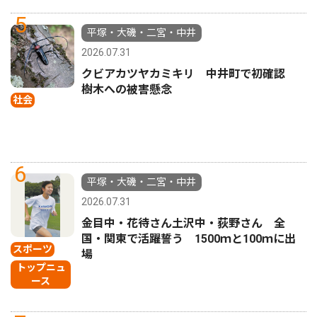
5
平塚・大磯・二宮・中井
2026.07.31
クビアカツヤカミキリ 中井町で初確認
樹木への被害懸念
社会
6
平塚・大磯・二宮・中井
2026.07.31
金目中・花待さん土沢中・荻野さん 全
国・関東で活躍誓う 1500ｍと100ｍに出
スポーツ
場
トップニュ
ース