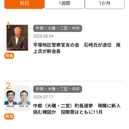
前日
1週間
1か月
1
平塚・大磯・二宮・中井
2026.08.04
平塚地区警察官友の会 石崎氏が退任 尾
上氏が新会長
社会
2
平塚・大磯・二宮・中井
2026.07.17
中郡（大磯・二宮）町長選挙 現職に新人
挑む構図か 投開票はともに11月
政治