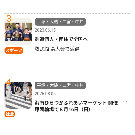
3
平塚・大磯・二宮・中井
2023.06.15
剣道個人・団体で全国へ
敬武館 県大会で活躍
スポーツ
4
平塚・大磯・二宮・中井
2026.08.05
湘南ひらつかふれあいマーケット 開催 平
塚競輪場で８月16日（日）
社会