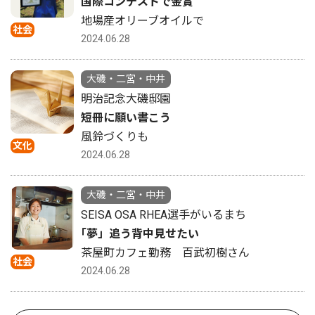
国際コンテストで金賞
地場産オリーブオイルで
社会
2024.06.28
大磯・二宮・中井
明治記念大磯邸園
短冊に願い書こう
風鈴づくりも
文化
2024.06.28
大磯・二宮・中井
SEISA OSA RHEA選手がいるまち
｢夢」追う背中見せたい
茶屋町カフェ勤務 百武初樹さん
社会
2024.06.28