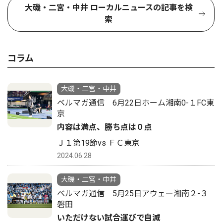
大磯・二宮・中井 ローカルニュースの記事を検
索
コラム
大磯・二宮・中井
ベルマガ通信 6月22日ホーム湘南0-１FC東
京
内容は満点、勝ち点は０点
Ｊ１第19節vs ＦＣ東京
2024.06.28
大磯・二宮・中井
ベルマガ通信 5月25日アウェー湘南２-３
磐田
いただけない試合運びで自滅