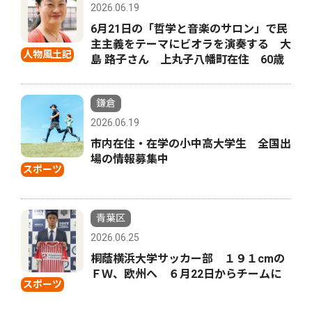
2026.06.19
6月21日の「哲学と音楽のサロン」で民
主主義をテーマにビオラを演奏する 大
人物風土記
島 路子さん 上丸子八幡町在住 60歳
鎌倉
2026.06.19
市内在住・在学の小中高大学生 全国出
場の情報募集中
スポーツ
青葉区
2026.06.25
桐蔭横浜大学サッカー部 １９１cmの
ＦＷ、欧州へ ６月22日からチームに
スポーツ