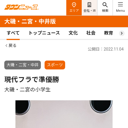
エリア
会社・IR
検索
Menu
大磯・二宮・中井版
すべて
トップニュース
文化
社会
教育
ス
戻る
公開日：2022.11.04
大磯・二宮・中井
スポーツ
現代フラで準優勝
大磯・二宮の小学生