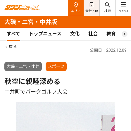
エリア
会社・IR
検索
Menu
大磯・二宮・中井版
すべて
トップニュース
文化
社会
教育
ス
戻る
公開日：2022.12.09
大磯・二宮・中井
スポーツ
秋空に親睦深める
中井町でパークゴルフ大会