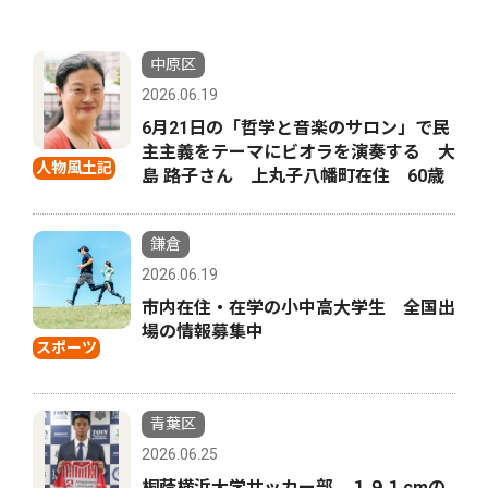
中原区
2026.06.19
6月21日の「哲学と音楽のサロン」で民
主主義をテーマにビオラを演奏する 大
人物風土記
島 路子さん 上丸子八幡町在住 60歳
鎌倉
2026.06.19
市内在住・在学の小中高大学生 全国出
場の情報募集中
スポーツ
青葉区
2026.06.25
桐蔭横浜大学サッカー部 １９１cmの