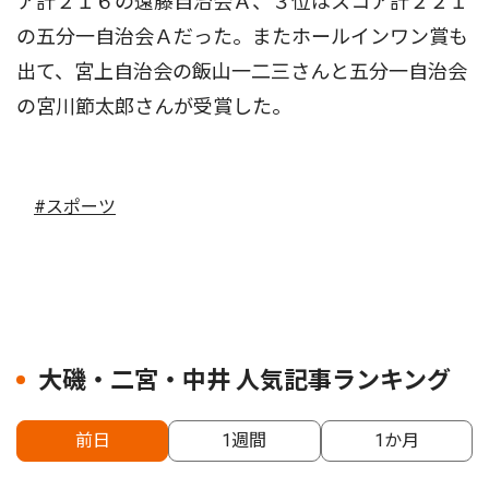
ア計２１６の遠藤自治会Ａ、３位はスコア計２２１
の五分一自治会Ａだった。またホールインワン賞も
出て、宮上自治会の飯山一二三さんと五分一自治会
の宮川節太郎さんが受賞した。
#スポーツ
大磯・二宮・中井 人気記事ランキング
前日
1週間
1か月