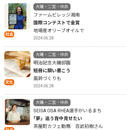
大磯・二宮・中井
ファームビレッジ湘南
国際コンテストで金賞
地場産オリーブオイルで
社会
2024.06.28
大磯・二宮・中井
明治記念大磯邸園
短冊に願い書こう
風鈴づくりも
文化
2024.06.28
大磯・二宮・中井
SEISA OSA RHEA選手がいるまち
｢夢」追う背中見せたい
茶屋町カフェ勤務 百武初樹さん
社会