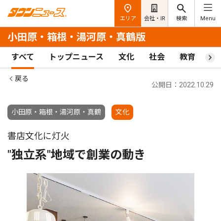
エリア
会社・IR
検索
Menu
小田原・箱根・湯河原・真鶴版
すべて
トップニュース
文化
社会
教育
ス
戻る
公開日：2022.10.29
小田原・箱根・湯河原・真鶴
文化
書店文化に灯火
"独立系"地域で創業の動き