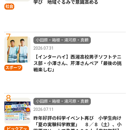
学び 地域ぐるみで意識高める
社会
7
小田原・箱根・湯河原・真鶴
2026.07.31
【インターハイ】西湘高校男子ソフトテニ
ス部・小澤さん、芹澤さんペア「最後の挑
スポーツ
戦楽しむ」
8
小田原・箱根・湯河原・真鶴
2026.07.11
昨年好評の科学イベント再び 小学生向け
「夏の実験科学教室」 ８／８（土）、小
ピックアッ