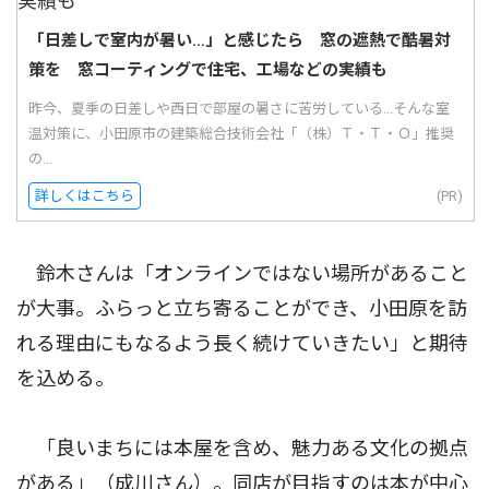
「日差しで室内が暑い…」と感じたら 窓の遮熱で酷暑対
策を 窓コーティングで住宅、工場などの実績も
昨今、夏季の日差しや西日で部屋の暑さに苦労している...そんな室
温対策に、小田原市の建築総合技術会社「（株）Ｔ・Ｔ・Ｏ」推奨
の...
詳しくはこちら
(PR)
鈴木さんは「オンラインではない場所があること
が大事。ふらっと立ち寄ることができ、小田原を訪
れる理由にもなるよう長く続けていきたい」と期待
を込める。
「良いまちには本屋を含め、魅力ある文化の拠点
がある」（成川さん）。同店が目指すのは本が中心