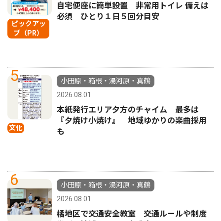
自宅便座に簡単設置 非常用トイレ 備えは
必須 ひとり１日５回分目安
ピックアッ
プ（PR）
5
小田原・箱根・湯河原・真鶴
2026.08.01
本紙発行エリア夕方のチャイム 最多は
『夕焼け小焼け』 地域ゆかりの楽曲採用
文化
も
6
小田原・箱根・湯河原・真鶴
2026.08.01
橘地区で交通安全教室 交通ルールや制度