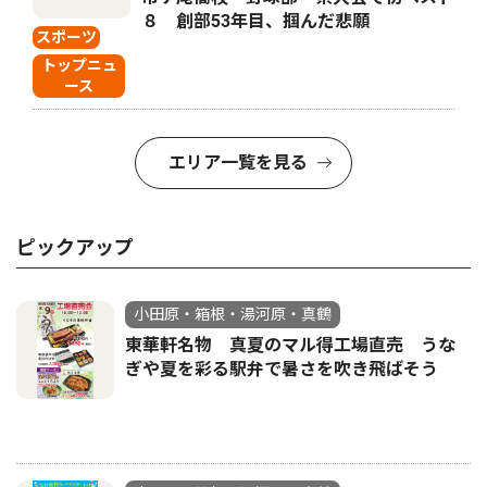
８ 創部53年目、掴んだ悲願
スポーツ
トップニュ
ース
エリア一覧を見る
ピックアップ
小田原・箱根・湯河原・真鶴
東華軒名物 真夏のマル得工場直売 うな
ぎや夏を彩る駅弁で暑さを吹き飛ばそう