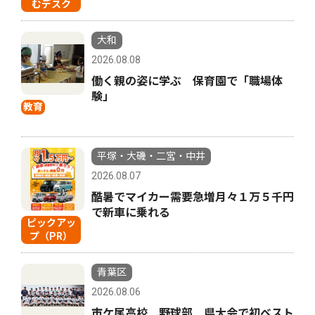
むデスク
大和
2026.08.08
働く親の姿に学ぶ 保育園で「職場体
験」
教育
平塚・大磯・二宮・中井
2026.08.07
酷暑でマイカー需要急増月々１万５千円
で新車に乗れる
ピックアッ
プ（PR）
青葉区
2026.08.06
市ケ尾高校 野球部 県大会で初ベスト