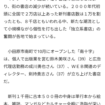
り、街の書店の減少が続いている。２０００年代初
頭に全国で２万店以上あった新刊書店数は１万を割
ったとも、８千店ともいわれる中、新たな潮流とし
て小規模ながら個性を打ち出した「独立系書店」の
奮闘が各地で始まっている。
小田原市南町で10月にオープンした「南十字」
は、個人で出版業を営む鈴木美咲さん（39）と広告
代理店勤務の成川勇也さん（37）、ＷＥＢ関連のデ
ィレクター、剣持貴志さん（37）が立ち上げた書店
だ。
新刊１千冊に古本５００冊の中身は単行本から絵
本、雑誌、マンガなどカルチャー全般に造詣が深い