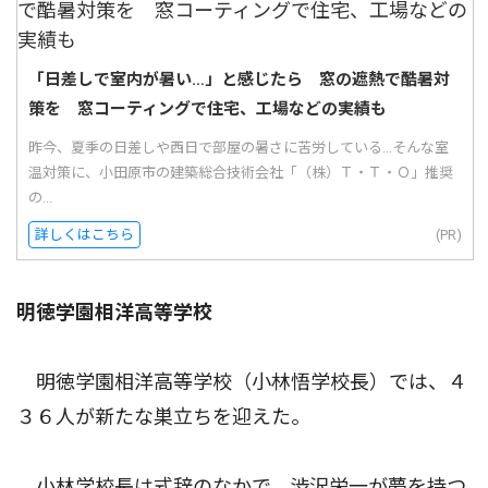
「日差しで室内が暑い…」と感じたら 窓の遮熱で酷暑対
策を 窓コーティングで住宅、工場などの実績も
昨今、夏季の日差しや西日で部屋の暑さに苦労している...そんな室
温対策に、小田原市の建築総合技術会社「（株）Ｔ・Ｔ・Ｏ」推奨
の...
詳しくはこちら
(PR)
明徳学園相洋高等学校
明徳学園相洋高等学校（小林悟学校長）では、４
３６人が新たな巣立ちを迎えた。
小林学校長は式辞のなかで、渋沢栄一が夢を持つ