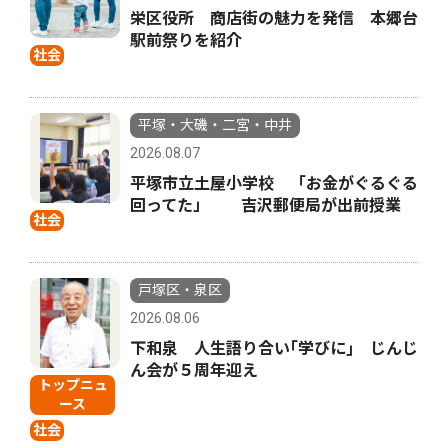
栄区役所 商店街の魅力を発信 本郷台
駅前祭りを紹介
社会
平塚・大磯・二宮・中井
2026.08.07
平塚市立土屋小学校 「お金がぐるぐる
回ってた」 吉沢郵便局が出前授業
社会
戸塚区・泉区
2026.08.06
下和泉 人生語り合い｢学びに｣ じんじ
ん会が５周年迎え
トップニュ
ース
社会