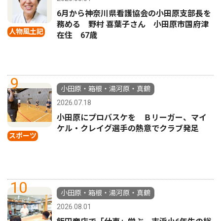
6月から神奈川県看護協会の小田原支部長を
務める 野村 喜葉子さん 小田原市国府津
人物風土記
在住 67歳
9
小田原・箱根・湯河原・真鶴
2026.07.18
小田原にプロバスケを Ｂリーガー、マイ
ケル・クレイグ選手の熱意でクラブ発足
スポーツ
10
小田原・箱根・湯河原・真鶴
2026.08.01