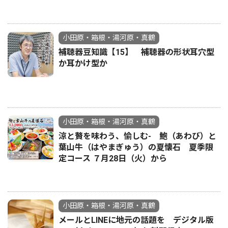
小田原・箱根・湯河原・真鶴
補聴器豆知識【15】 補聴器の形状耳穴型
か耳かけ型か
小田原・箱根・湯河原・真鶴
涼と贅を味わう、愉しむ- 鮑（あわび）と
葉山牛（はやまぎゅう）の夏懐石 夏季限
定コース ７月28日（火）から
小田原・箱根・湯河原・真鶴
メールとLINEに地元の話題を デジタル版