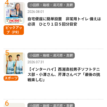
4
小田原・箱根・湯河原・真鶴
2026.08.01
自宅便座に簡単設置 非常用トイレ 備えは
必須 ひとり１日５回分目安
ピックアッ
プ（PR）
5
小田原・箱根・湯河原・真鶴
2026.07.31
【インターハイ】西湘高校男子ソフトテニ
ス部・小澤さん、芹澤さんペア「最後の挑
スポーツ
戦楽しむ」
6
小田原・箱根・湯河原・真鶴