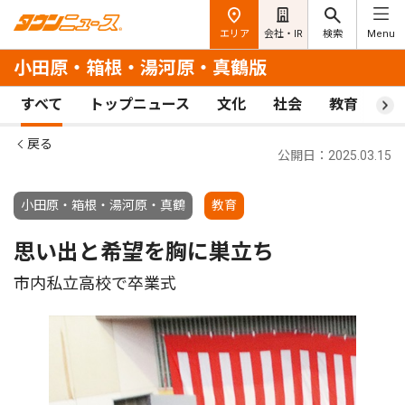
エリア
会社・IR
検索
Menu
小田原・箱根・湯河原・真鶴版
すべて
トップニュース
文化
社会
教育
ス
戻る
公開日：2025.03.15
小田原・箱根・湯河原・真鶴
教育
思い出と希望を胸に巣立ち
市内私立高校で卒業式