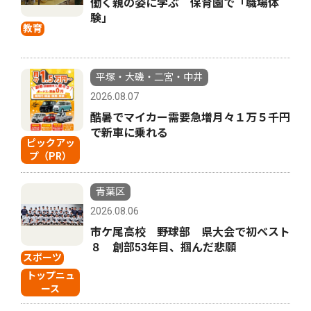
働く親の姿に学ぶ 保育園で「職場体
験」
教育
平塚・大磯・二宮・中井
2026.08.07
酷暑でマイカー需要急増月々１万５千円
で新車に乗れる
ピックアッ
プ（PR）
青葉区
2026.08.06
市ケ尾高校 野球部 県大会で初ベスト
８ 創部53年目、掴んだ悲願
スポーツ
トップニュ
ース