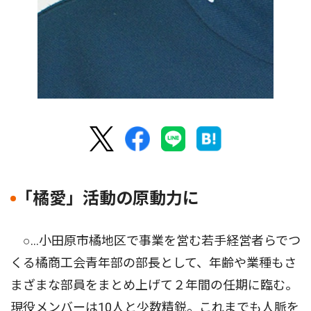
｢橘愛」活動の原動力に
○…小田原市橘地区で事業を営む若手経営者らでつ
くる橘商工会青年部の部長として、年齢や業種もさ
まざまな部員をまとめ上げて２年間の任期に臨む。
現役メンバーは10人と少数精鋭。これまでも人脈を