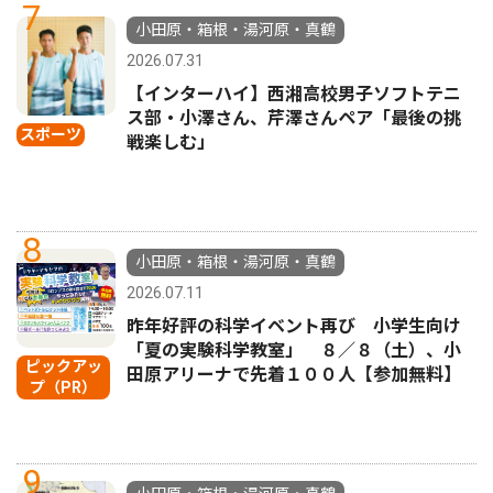
7
小田原・箱根・湯河原・真鶴
2026.07.31
【インターハイ】西湘高校男子ソフトテニ
ス部・小澤さん、芹澤さんペア「最後の挑
スポーツ
戦楽しむ」
8
小田原・箱根・湯河原・真鶴
2026.07.11
昨年好評の科学イベント再び 小学生向け
「夏の実験科学教室」 ８／８（土）、小
ピックアッ
田原アリーナで先着１００人【参加無料】
プ（PR）
9