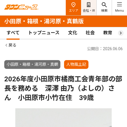
エリア
会社・IR
検索
Menu
小田原・箱根・湯河原・真鶴版
すべて
トップニュース
文化
社会
教育
ス
戻る
公開日：2026.06.06
小田原・箱根・湯河原・真鶴
人物風土記
2026年度小田原市橘商工会青年部の部
長を務める 深澤 由乃（よしの）さ
ん 小田原市小竹在住 39歳