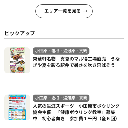
エリア一覧を見る
ピックアップ
小田原・箱根・湯河原・真鶴
東華軒名物 真夏のマル得工場直売 うな
ぎや夏を彩る駅弁で暑さを吹き飛ばそう
小田原・箱根・湯河原・真鶴
人気の生涯スポーツ 小田原市ボウリング
協会主催 「健康ボウリング教室」募集
中 初心者向き 参加費１千円（全６回）