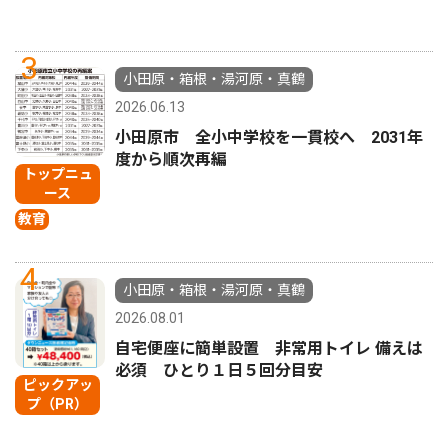
3
小田原・箱根・湯河原・真鶴
2026.06.13
小田原市 全小中学校を一貫校へ 2031年
度から順次再編
トップニュ
ース
教育
4
小田原・箱根・湯河原・真鶴
2026.08.01
自宅便座に簡単設置 非常用トイレ 備えは
必須 ひとり１日５回分目安
ピックアッ
プ（PR）