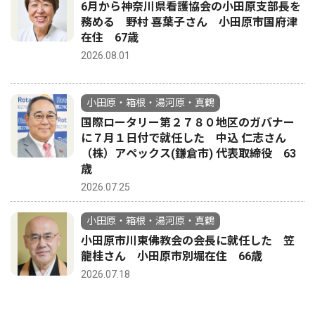
6月から神奈川県看護協会の小田原支部長を
務める 野村 喜葉子さん 小田原市国府津
在住 67歳
2026.08.01
小田原・箱根・湯河原・真鶴
国際ロータリー第２７８０地区のガバナー
に７月１日付で就任した 中込 仁志さん
（株）アペックス(鎌倉市) 代表取締役 63
歳
2026.07.25
小田原・箱根・湯河原・真鶴
小田原市川東佛教会の会長に就任した 笠
龍桂さん 小田原市別堀在住 66歳
2026.07.18