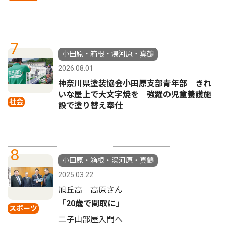
7
小田原・箱根・湯河原・真鶴
2026.08.01
神奈川県塗装協会小田原支部青年部 きれ
いな屋上で大文字焼を 強羅の児童養護施
社会
設で塗り替え奉仕
8
小田原・箱根・湯河原・真鶴
2025.03.22
旭丘高 高原さん
「20歳で関取に」
スポーツ
二子山部屋入門へ