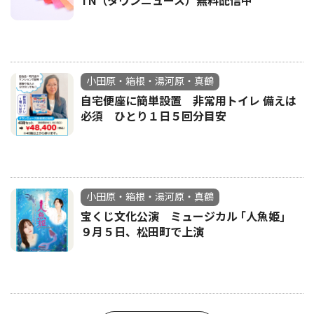
TN（タウンニュース）無料配信中
小田原・箱根・湯河原・真鶴
自宅便座に簡単設置 非常用トイレ 備えは
必須 ひとり１日５回分目安
小田原・箱根・湯河原・真鶴
宝くじ文化公演 ミュージカル ｢人魚姫｣
９月５日、松田町で上演