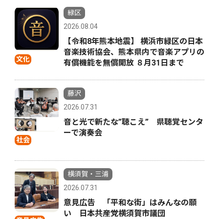
緑区
2026.08.04
【令和8年熊本地震】 横浜市緑区の日本
音楽技術協会、熊本県内で音楽アプリの
文化
有償機能を無償開放 ８月31日まで
藤沢
2026.07.31
音と光で新たな”聴こえ” 県聴覚センタ
ーで演奏会
社会
横須賀・三浦
2026.07.31
意見広告 「平和な街」はみんなの願
い 日本共産党横須賀市議団