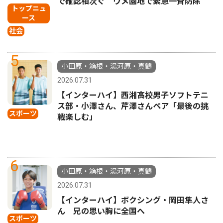
で確認相次ぐ ウメ園地で緊急一斉防除
トップニュ
ース
社会
5
小田原・箱根・湯河原・真鶴
2026.07.31
【インターハイ】西湘高校男子ソフトテニ
ス部・小澤さん、芹澤さんペア「最後の挑
スポーツ
戦楽しむ」
6
小田原・箱根・湯河原・真鶴
2026.07.31
【インターハイ】ボクシング・岡田隼人さ
ん 兄の思い胸に全国へ
スポーツ