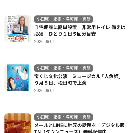
小田原・箱根・湯河原・真鶴
自宅便座に簡単設置 非常用トイレ 備えは
必須 ひとり１日５回分目安
2026.08.01
小田原・箱根・湯河原・真鶴
宝くじ文化公演 ミュージカル ｢人魚姫｣
９月５日、松田町で上演
2026.08.01
小田原・箱根・湯河原・真鶴
メールとLINEに地元の話題を デジタル版
TN（タウンニュース）無料配信中