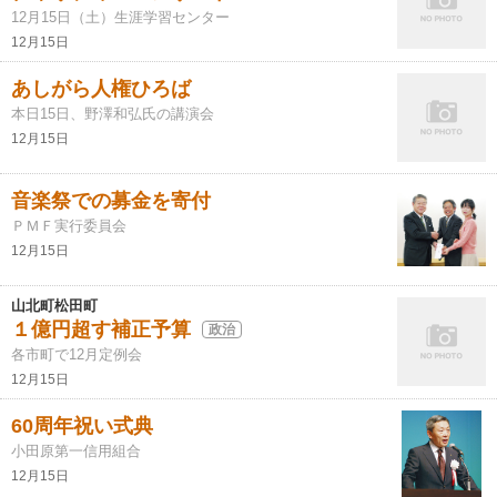
12月15日（土）生涯学習センター
12月15日
あしがら人権ひろば
本日15日、野澤和弘氏の講演会
12月15日
音楽祭での募金を寄付
ＰＭＦ実行委員会
12月15日
山北町松田町
１億円超す補正予算
政治
各市町で12月定例会
12月15日
60周年祝い式典
小田原第一信用組合
12月15日