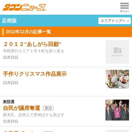
メニュ
足柄版
エリアトップへ
ー
2012年12月の記事一覧
２０１２"あしがら回顧"
本紙発行エリア１市４町を振り返る
12月22日
手作りクリスマス作品展示
12月22日
衆院選
自民が議席奪還
政治
露木氏、足柄上で票伸ばすも及ばず
12月22日