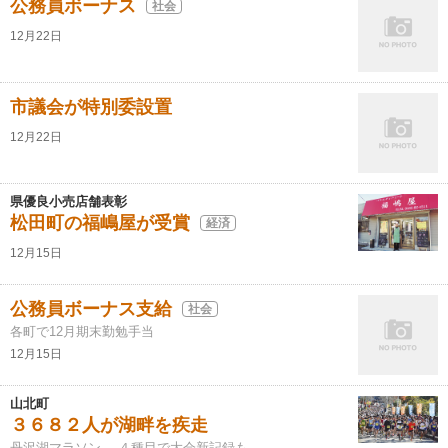
公務員ボーナス
社会
12月22日
市議会が特別委設置
12月22日
県優良小売店舗表彰
松田町の福嶋屋が受賞
経済
12月15日
公務員ボーナス支給
社会
各町で12月期末勤勉手当
12月15日
山北町
３６８２人が湖畔を疾走
丹沢湖マラソン ４種目で大会新記録も