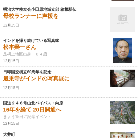
明治大学校友会小田原地域支部 箱根駅伝
母校ランナーに声援を
12月15日
インドを撮り続けている写真家
松本榮一さん
足柄上地区出身 ６４歳
12月15日
日印国交樹立60周年を記念
最乗寺がインドの写真展に
12月15日
国道２４６号山北バイパス・向原
16年を経て 20日開通へ
きょう15日に記念イベント
12月15日
大井町