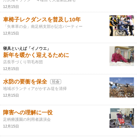
12月15日
車椅子レクダンスを普及し10年
「矢車草の会」南足柄支部が記念パーティー
12月15日
寝具といえば「イノウエ」
新年を暖かく迎えるために
店長手づくり羽毛布団
12月15日
水防の要衝を保全
社会
地域ボランティアがかすみ堤を清掃
12月15日
障害への理解に一役
足柄療護園の利用者講演会
12月15日