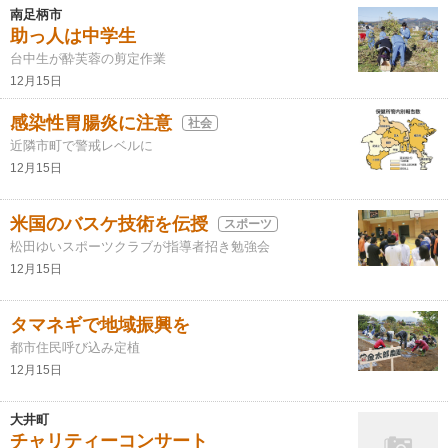
南足柄市
助っ人は中学生
台中生が酔芙蓉の剪定作業
12月15日
感染性胃腸炎に注意
社会
近隣市町で警戒レベルに
12月15日
米国のバスケ技術を伝授
スポーツ
松田ゆいスポーツクラブが指導者招き勉強会
12月15日
タマネギで地域振興を
都市住民呼び込み定植
12月15日
大井町
チャリティーコンサート