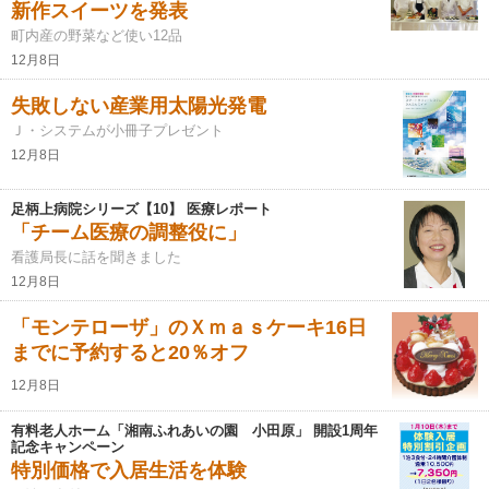
新作スイーツを発表
町内産の野菜など使い12品
12月8日
失敗しない産業用太陽光発電
Ｊ・システムが小冊子プレゼント
12月8日
足柄上病院シリーズ【10】 医療レポート
「チーム医療の調整役に」
看護局長に話を聞きました
12月8日
「モンテローザ」のＸｍａｓケーキ16日
までに予約すると20％オフ
12月8日
有料老人ホーム「湘南ふれあいの園 小田原」 開設1周年
記念キャンペーン
特別価格で入居生活を体験