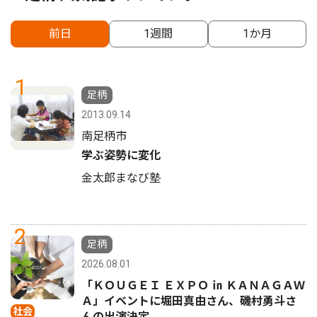
前日
1週間
1か月
1
足柄
2013.09.14
南足柄市
学ぶ姿勢に変化
金太郎まなび塾
2
足柄
2026.08.01
「ＫＯＵＧＥＩ ＥＸＰＯ ㏌ ＫＡＮＡＧＡＷ
Ａ」イベントに堀田真由さん、磯村勇斗さ
社会
んの出演決定