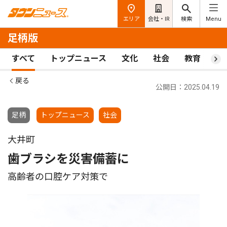
エリア
会社・IR
検索
Menu
足柄版
すべて
トップニュース
文化
社会
教育
ス
戻る
公開日：2025.04.19
足柄
トップニュース
社会
大井町
歯ブラシを災害備蓄に
高齢者の口腔ケア対策で