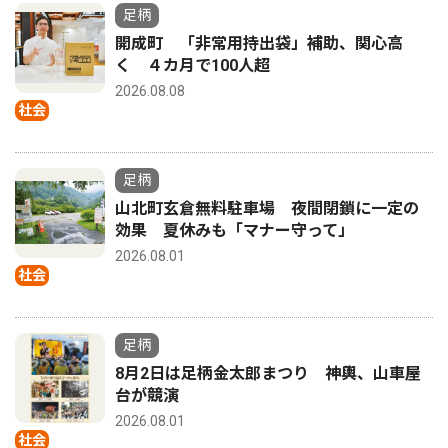
足柄
開成町 「非常用持出袋」補助、関心高
く ４カ月で100人超
2026.08.08
社会
足柄
山北町玄倉無料駐車場 夜間閉鎖に一定の
効果 夏休みも「マナー守って」
2026.08.01
社会
足柄
8月2日は足柄金太郎まつり 神輿、山車屋
台が競演
2026.08.01
社会