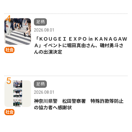
4
足柄
2026.08.01
「ＫＯＵＧＥＩ ＥＸＰＯ ㏌ ＫＡＮＡＧＡＷ
Ａ」イベントに堀田真由さん、磯村勇斗さ
社会
んの出演決定
5
足柄
2026.08.01
神奈川県警 松田警察署 特殊詐欺等防止
の協力者へ感謝状
社会