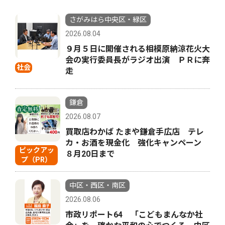
さがみはら中央区・緑区
2026.08.04
９月５日に開催される相模原納涼花火大
会の実行委員長がラジオ出演 ＰＲに奔
社会
走
鎌倉
2026.08.07
買取店わかば たまや鎌倉手広店 テレ
カ・お酒を現金化 強化キャンペーン
ピックアッ
８月20日まで
プ（PR）
中区・西区・南区
2026.08.06
市政リポート64 「こどもまんなか社