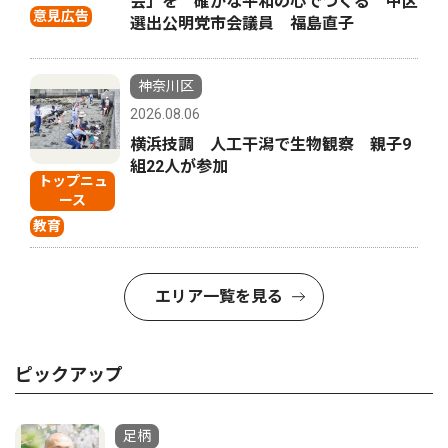
会」を 確かな平和の心でつくる 中区
意見広告
選出公明党市会議員 福島直子
神奈川区
2026.08.06
横浜技調 人工干潟で生物観察 親子9
組22人が参加
トップニュ
ース
教育
エリア一覧を見る
ピックアップ
足柄