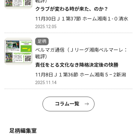
戦評）
クラブが変わる時が来た、のか？
11月30日Ｊ１第37節 ホーム湘南１-０清水
2025.12.05
足柄
ベルマガ通信（Ｊリーグ湘南ベルマーレ：
戦評）
責任をとる文化なき降格決定後の快勝
11月8日Ｊ１第36節 ホーム湘南 5 – 2新潟
2025.11.14
コラム一覧
足柄編集室