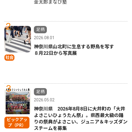
金太郎まなび塾
2
足柄
2026.08.01
神奈川県山北町に生息する野鳥を写す
８月22日から写真展
社会
3
足柄
2026.05.02
神奈川県 2026年8月8日に大井町の「大井
よさこいひょうたん祭」。県西最大級の踊
ピックアッ
りの祭典がよさこい、ジュニア＆キッズダン
プ（PR）
スチームを募集