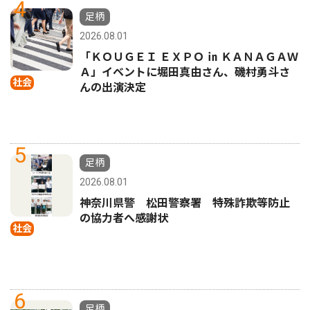
4
足柄
2026.08.01
「ＫＯＵＧＥＩ ＥＸＰＯ ㏌ ＫＡＮＡＧＡＷ
Ａ」イベントに堀田真由さん、磯村勇斗さ
社会
んの出演決定
5
足柄
2026.08.01
神奈川県警 松田警察署 特殊詐欺等防止
の協力者へ感謝状
社会
6
足柄