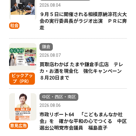
2026.08.04
９月５日に開催される相模原納涼花火大
会の実行委員長がラジオ出演 ＰＲに奔
社会
走
鎌倉
2026.08.07
買取店わかば たまや鎌倉手広店 テレ
カ・お酒を現金化 強化キャンペーン
ピックアッ
８月20日まで
プ（PR）
中区・西区・南区
2026.08.06
市政リポート64 「こどもまんなか社
会」を 確かな平和の心でつくる 中区
意見広告
選出公明党市会議員 福島直子