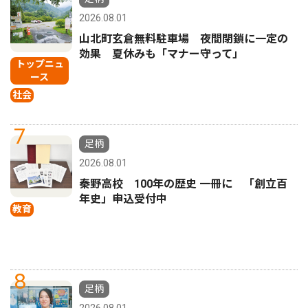
2026.08.01
山北町玄倉無料駐車場 夜間閉鎖に一定の
効果 夏休みも「マナー守って」
トップニュ
ース
社会
7
足柄
2026.08.01
秦野高校 100年の歴史 一冊に 「創立百
年史」申込受付中
教育
8
足柄