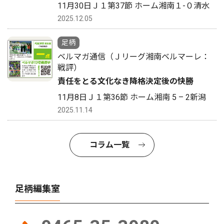
11月30日Ｊ１第37節 ホーム湘南１-０清水
2025.12.05
足柄
ベルマガ通信（Ｊリーグ湘南ベルマーレ：
戦評）
責任をとる文化なき降格決定後の快勝
11月8日Ｊ１第36節 ホーム湘南 5 – 2新潟
2025.11.14
コラム一覧
足柄編集室