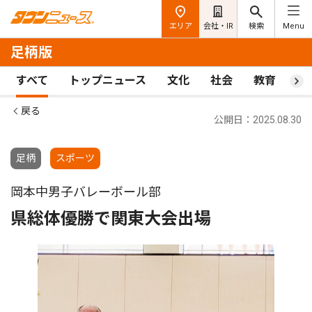
エリア
会社・IR
検索
Menu
足柄版
すべて
トップニュース
文化
社会
教育
ス
戻る
公開日：2025.08.30
足柄
スポーツ
岡本中男子バレーボール部
県総体優勝で関東大会出場