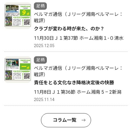
足柄
ベルマガ通信（Ｊリーグ湘南ベルマーレ：
戦評）
クラブが変わる時が来た、のか？
11月30日Ｊ１第37節 ホーム湘南１-０清水
2025.12.05
足柄
ベルマガ通信（Ｊリーグ湘南ベルマーレ：
戦評）
責任をとる文化なき降格決定後の快勝
11月8日Ｊ１第36節 ホーム湘南 5 – 2新潟
2025.11.14
コラム一覧