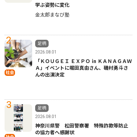
学ぶ姿勢に変化
金太郎まなび塾
2
足柄
2026.08.01
「ＫＯＵＧＥＩ ＥＸＰＯ ㏌ ＫＡＮＡＧＡＷ
Ａ」イベントに堀田真由さん、磯村勇斗さ
社会
んの出演決定
3
足柄
2026.08.01
神奈川県警 松田警察署 特殊詐欺等防止
の協力者へ感謝状
社会