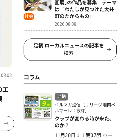
画展｣の作品を募集 テーマ
は「わたしが見つけた大井
町のたからもの」
社会
2026.08.08
足柄 ローカルニュースの記事を
検索
.08.03
コラム
の工
足柄
展
ベルマガ通信（Ｊリーグ湘南ベ
ルマーレ：戦評）
クラブが変わる時が来た、
のか？
11月30日Ｊ１第37節 ホー