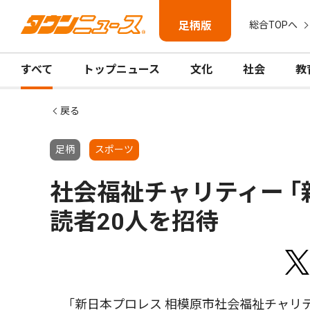
足柄版
総合TOPへ
すべて
トップニュース
文化
社会
教
戻る
足柄
スポーツ
社会福祉チャリティー ｢
読者20人を招待
「新日本プロレス 相模原市社会福祉チャリテ