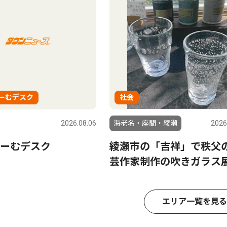
ーむデスク
社会
2026.08.06
海老名・座間・綾瀬
2026
ーむデスク
綾瀬市の「吉祥」で秩父
芸作家制作の吹きガラス
エリア一覧を見る