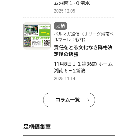
ム湘南１-０清水
2025.12.05
足柄
ベルマガ通信（Ｊリーグ湘南ベ
ルマーレ：戦評）
責任をとる文化なき降格決
定後の快勝
11月8日Ｊ１第36節 ホーム
湘南 5 – 2新潟
2025.11.14
コラム一覧
足柄編集室