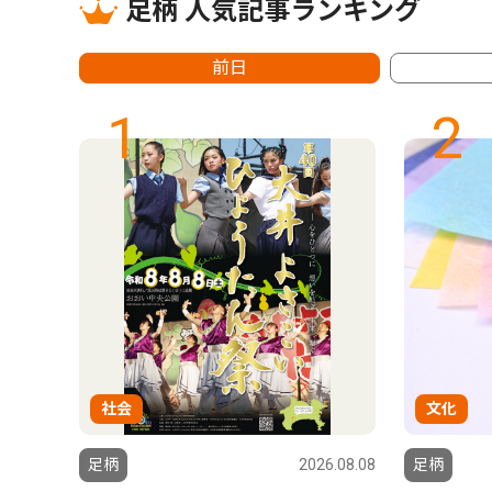
足柄 人気記事ランキング
前日
1
2
社会
文化
6.08.08
足柄
2026.08.08
足柄