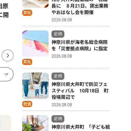
田原
開成町 「非常用持出袋」補
子どもを
長に ８月21日、貸出業務
やおはなし会を開催
文化
に開
助、関心高く ４カ月で100
月29日
2026.08.08
人超
足柄
神奈川県が海老名総合病院
を「災害拠点病院」に指定
2026.08.08
文化
足柄
神奈川県大井町で防災フェ
スティバル 10月18日 町
役場周辺で
社会
2026.08.08
足柄
神奈川県大井町 ｢子ども絵