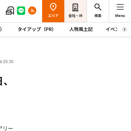
エリア
会社・IR
検索
Menu
R）
タイアップ（PR）
人物風土記
イベント
.05.30
日、
アリー