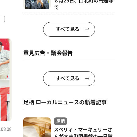
８月29日、山北町の円通寺
で
すべて見る
4
5
意見広告・議会報告
すべて見る
足柄 ローカルニュースの新着記事
トップニュース
社会
ピックアッ
足柄
.08.08
足柄
スベリィ・マーキュリーさ
2026.08.08
足柄
んが大井町図書館の一日館