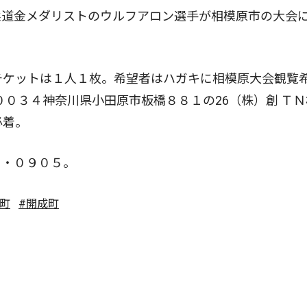
柔道金メダリストのウルフアロン選手が相模原市の大会
チケットは１人１枚。希望者はハガキに相模原大会観覧
００３４神奈川県小田原市板橋８８１の26（株）創 ＴＮ
必着。
・０９０５。
田町
#開成町