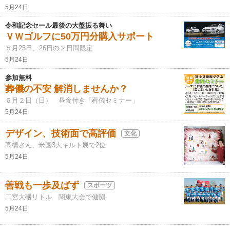
5月24日
令和記念セール最後の大盤振る舞い
ＶＷゴルフに50万円分購入サポート
５月25日、26日の２日間限定
5月24日
参加無料
葬儀の不安 解消しませんか？
６月２日（日） 昼食付き「葬儀セミナー」
5月24日
デザイン、技術面で高評価
文化
高橋さん、米国3大キルト展で2位
5月24日
善戦も一歩及ばず
スポーツ
二宮大磯リトル 関東大会で健闘
5月24日