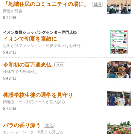
「地域住民のコミュニティの場に」
経済
商連が総会
5月24日
イオン秦野ショッピングセンター専門店街
イオンで初夏を素敵に
お出かけファッション・初夏グルメはお任せ
5月24日
令和初の百万遍念仏
文化
桂林寺で大数珠回し
5月24日
養護学校生徒の通学を見守り
南地区ニーズ対応チームが初の試み
5月24日
バラの香り漂う
文化
カルチャーパーク 6月まで見ごろ