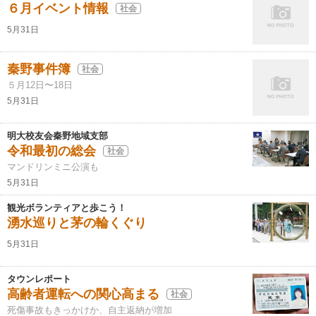
６月イベント情報
社会
5月31日
秦野事件簿
社会
５月12日〜18日
5月31日
明大校友会秦野地域支部
令和最初の総会
社会
マンドリンミニ公演も
5月31日
観光ボランティアと歩こう！
湧水巡りと茅の輪くぐり
5月31日
タウンレポート
高齢者運転への関心高まる
社会
死傷事故もきっかけか、自主返納が増加