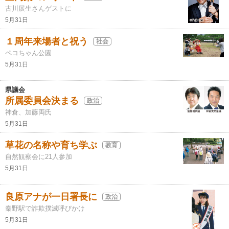
古川展生さんゲストに
5月31日
１周年来場者と祝う
社会
ペコちゃん公園
5月31日
県議会
所属委員会決まる
政治
神倉、加藤両氏
5月31日
草花の名称や育ち学ぶ
教育
自然観察会に21人参加
5月31日
良原アナが一日署長に
政治
秦野駅で詐欺撲滅呼びかけ
5月31日