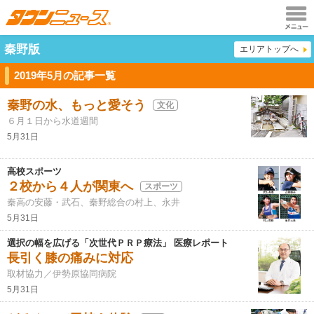
メニュ
秦野版
エリアトップへ
ー
2019年5月の記事一覧
秦野の水、もっと愛そう
文化
６月１日から水道週間
5月31日
高校スポーツ
２校から４人が関東へ
スポーツ
秦高の安藤・武石、秦野総合の村上、永井
5月31日
選択の幅を広げる「次世代ＰＲＰ療法」 医療レポート
長引く膝の痛みに対応
取材協力／伊勢原協同病院
5月31日