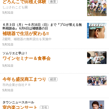
どろんこで田植え体験
教育
しぶさわこども園
5月31日
６月３日（月）〜６月16日（日）まで『プロが答える無
料相談会』 6月6日は補聴器の日
補聴器で生活が変わる‼
2週間、補聴器の無料貸出を実施中
5月31日
ソムリエと学ぶ！
ワインセミナー＆食事会
5月31日
今年も盛況商工まつり
経済
市内企業が自社ＰＲ
5月31日
タウンニュースホール
室内楽コンサート
文化