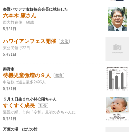
秦野パサデナ友好協会会長に就任した
六本木 康さん
西大竹在住 68歳
5月31日
ハワイアンフェス開催
文化
東公民館で22日
5月31日
秦野市
待機児童微増の９人
教育
申込数は過去最多2496人
5月31日
５月１日生まれ小林心陽ちゃん
すくすく成長
社会
避難が縁、市内「令和」最初の赤ちゃんに
5月31日
万葉の湯 はだの館