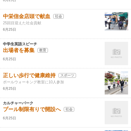
6月25日
中栄信金店頭で献血
社会
25回目迎えた社会貢献
6月25日
中学生英語スピーチ
出場者を募集
教育
6月25日
正しい歩行で健康維持
スポーツ
ポールウォーキング教室に10人参加
6月25日
カルチャーパーク
プール制限有りで開設へ
社会
6月25日