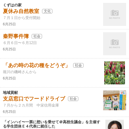
くずはの家
夏休み自然教室
文化
７月１日から受付開始
6月25日
秦野事件簿
社会
６月６日〜６月12日
6月25日
「あの時の花の種をどうぞ」
社会
堀川の磯崎さんから
6月25日
地域貢献
支店窓口でフードドライブ
社会
７月から２カ月間 中栄信用金庫
6月25日
「インハイ〜一票に想いを乗せて＠高校生議会」を主催す
る学生団体Ｅ４代表に就任した