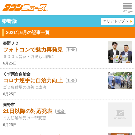
メニュ
秦野版
エリアトップへ
ー
2021年6月の記事一覧
秦野ＪＣ
フォトコンで魅力再発見
社会
ＳＤＧｓ普及・啓発も目的に
6月25日
くず葉台自治会
コロナ逆手に自治力向上
社会
ゴミ集積場の改善に成功
6月25日
秦野市
21日以降の対応発表
社会
まん防解除受け一部変更
6月25日