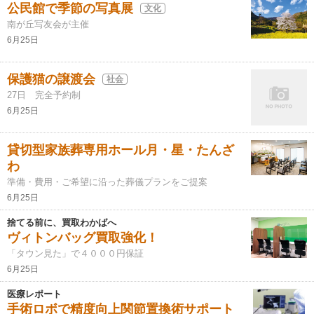
公民館で季節の写真展
文化
南が丘写友会が主催
6月25日
保護猫の譲渡会
社会
27日 完全予約制
6月25日
貸切型家族葬専用ホール月・星・たんざ
わ
準備・費用・ご希望に沿った葬儀プランをご提案
6月25日
捨てる前に、買取わかばへ
ヴィトンバッグ買取強化！
「タウン見た」で４０００円保証
6月25日
医療レポート
手術ロボで精度向上関節置換術サポート