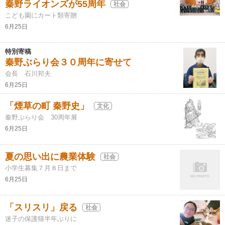
秦野ライオンズが55周年
社会
こども園にカート類寄贈
6月25日
特別寄稿
秦野ぶらり会３０周年に寄せて
会長 石川邦夫
6月25日
「煙草の町 秦野史」
文化
秦野ぶらり会 30周年展
6月25日
夏の思い出に農業体験
社会
小学生募集７月８日まで
6月25日
「スリスリ」戻る
社会
迷子の保護猫半年ぶりに