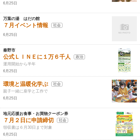
6月25日
万葉の湯 はだの館
７月イベント情報
社会
6月25日
秦野市
公式ＬＩＮＥに１万６千人
政治
運用開始から半年
6月25日
環境と温暖化学ぶ
社会
親子一緒に座学と工作で
6月25日
地元応援お食事・お買物クーポン券
７月２日に申請締切
社会
領収書は６月30日まで対象
6月25日