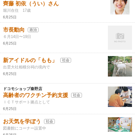
齊藤 初依（うい）さん
堀川在住 17歳
6月25日
市長動向
政治
６月14日〜19日
6月25日
新アイドルの「もも」
社会
出雲大社相模分祠の境内で
6月25日
ドコモショップ秦野店
高齢者のワクチン予約支援
社会
ＩＣＴサポート拠点として
6月25日
お天気を学ぼう
社会
図書館にコーナー設置中