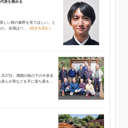
期代表を務める
「美しい桜の秦野を見てほしい」と
。会場はペ...
（続きを読む）
月27日、満開の桜の下の今泉名
員らが箒などを手に落ち葉を...