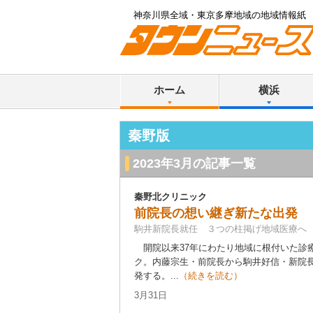
神奈川県全域・東京多摩地域の地域情報紙
ホーム
横浜
秦野版
2023年3月の記事一覧
秦野北クリニック
前院長の想い継ぎ新たな出発
駒井新院長就任 ３つの柱掲げ地域医療へ
開院以来37年にわたり地域に根付いた診
ク。内藤宗生・前院長から駒井好信・新院
発する。...
（続きを読む）
3月31日