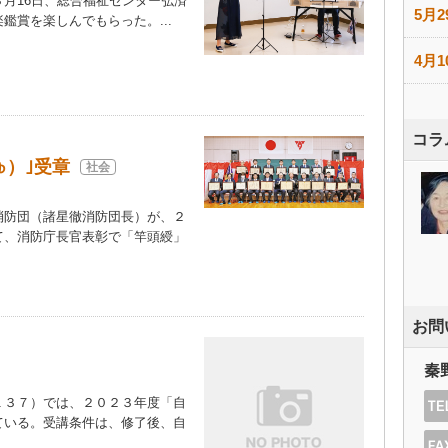
月16日、総合福祉センター弘済
5月2
鑑賞を楽しんでもらった。...
4月1
コラ
ゅ）｣受章
社会
防団（諸星徹消防団長）が、２
て、消防庁長官表彰で「竿頭綬」
）
お問
秦
３７）では、２０２３年度「自
ている。受講条件は、修了後、自
）