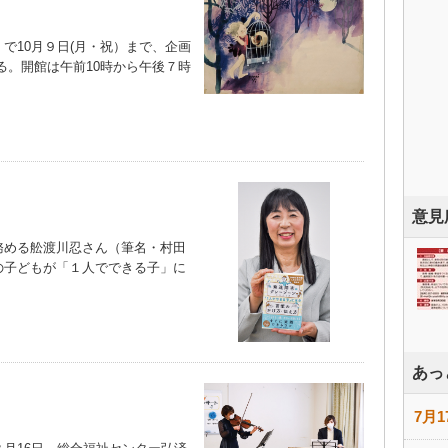
10月９日(月・祝）まで、企画
る。開館は午前10時から午後７時
意見
める舩渡川忍さん（筆名・村田
の子どもが「１人でできる子」に
）
あっ
7月1