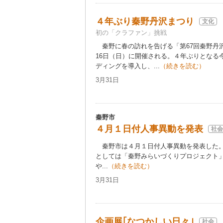
４年ぶり秦野丹沢まつり
文化
初の「クラファン」挑戦
秦野に春の訪れを告げる「第67回秦野丹沢
16日（日）に開催される。４年ぶりとなる
ディングを導入し、...
（続きを読む）
3月31日
秦野市
４月１日付人事異動を発表
社会
秦野市は４月１日付人事異動を発表した。
としては「秦野みらいづくりプロジェクト
や...
（続きを読む）
3月31日
企画展｢なつかしい日々｣
社会