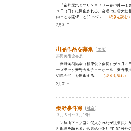
「秦野元気まつり２０２３―春の陣―よさ
９日（日）に開催される。会場は出雲大社
両日とも開催）とジャパン...
（続きを読む
3月31日
出品作品を募集
文化
秦野美術協会展
秦野美術協会（相原俊幸会長）が５月３日
ーズテック秦野カルチャーホール（秦野市文
術協会展」を開催する。...
（続きを読む）
3月31日
秦野事件簿
社会
３月５日〜３月18日
▽堀山下＝店舗に侵入されたが従業員に見
所職員を騙る者から電話があり自宅に来た