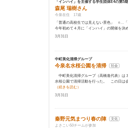
「インハイ」を主催する学生団体E4の第5
森尾 瑞樹さん
今泉在住 17歳
「普通の高校生では見えない景色」 ○…
今年初めて４月に「インハイ」の開催を決めた
3月31日
中町美化清掃グループ
今泉名水桜公園を清掃
社会
中町美化清掃グループ（高橋進代表）は３
水桜公園で清掃活動を行った。 この日は会
（続きを読む）
3月31日
秦野元気まつり春の陣
文化
よさこい50チームが参加