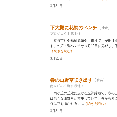
3月31日
下大槻に花柄のベンチ
社会
プロジェクト第３弾
秦野市社会福祉協議会（市社協）が推進す
ト」の第３弾ベンチが３月12日に完成し、下
（続きを読む）
3月31日
春の山野草咲き出す
社会
南が丘の立野台緑地で
南が丘の丘陵に広がる立野緑地で、春の山
は様々な山野草が群生していて、春から夏
斉に花を咲かせる。...
（続きを読む）
3月31日