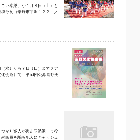
こい奉納」が４月８日（土）と
相模分祠（秦野市平沢１２２１／
）
（水）から７日（日）までクア
化会館）で「第53回公募秦野美
つかり犯人が逃走▽渋沢＝市役
金融職員を騙る犯人にキャッシュ