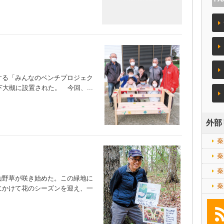
る「みんなのベンチプロジェク
大槻に設置された。 今回、...
外部
秦
秦
秦
野草が咲き始めた。この緑地に
秦
にかけて花のシーズンを迎え、一