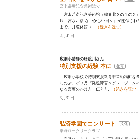
宮永岳彦記念美術館で
宮永岳彦記念美術館（鶴巻北３の１の２）で
展「宮永岳彦 なつかしい日々」が開催され
まで。月曜休館（...
（続きを読む）
3月31日
広畑小講師の舩渡川さん
特別支援の経験 本に
教育
広畑小学校で特別支援教育非常勤講師を務
しのぶ）が３月『発達障害＆グレーゾーン
なる言葉のかけ方・伝え方...
（続きを読む
3月31日
弘済学園でコンサート
文化
秦野ロータリークラブ