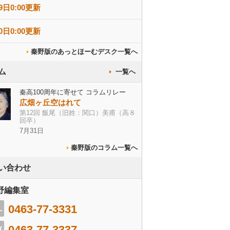
9日0:00更新
0日0:00更新
秦野版のあっとほーむデスク一覧へ
ム
一覧へ
秦高100周年に寄せて コラムリレー
広畑ヶ丘空はれて
第12回 飯尾（旧姓：関口）美甫（高８
回卒）
7月31日
秦野版のコラム一覧へ
い合わせ
野編集室
0463-77-3331
0463-77-3337