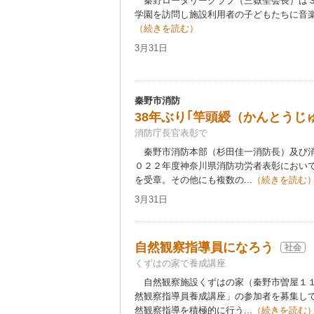
秦野ロータリークラブ（三嶽聖会長）は３
学園を訪問し施設利用者の子どもたちに音楽
（続きを読む）
3月31日
秦野市消防
38年ぶり｢竿頭綬（かんとうじ
消防庁長官表彰で
秦野市消防本部（杉田佳一消防長）及び消
０２２年度神奈川県消防功労者表彰におい
を受章。その他にも複数の...
（続きを読む
3月31日
自然観察指導員になろう
社会
くずはの家で養成講座
自然観察施設くずはの家（秦野市曽屋１１
然観察指導員養成講座」の参加者を募集し
然観察指導を積極的に行う...
（続きを読む