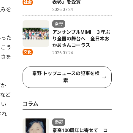
表彰」を受賞
社会
組みを
2026.07.24
秦野
アンサンブルMIMI ３年ぶ
いった
り全国の舞台へ 全日本お
かあさんコーラス
。こう
文化
2026.07.24
切さを
秦野 トップニュースの記事を検
索
確か
会など
コラム
とい
され
秦野
秦高100周年に寄せて コ