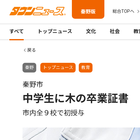
秦野版
総合TOPへ
すべて
トップニュース
文化
社会
教
戻る
秦野
トップニュース
教育
秦野市
中学生に木の卒業証書
市内全９校で初授与