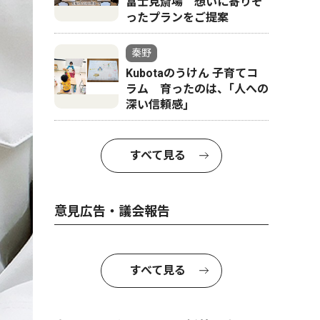
富士見斎場 想いに寄りそ
ったプランをご提案
秦野
Kubotaのうけん 子育てコ
ラム 育ったのは、｢人への
深い信頼感｣
すべて見る
意見広告・議会報告
すべて見る