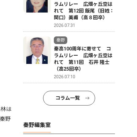
ラムリレー 広畑ヶ丘空は
れて 第12回 飯尾（旧姓：
関口）美甫（高８回卒）
2026.07.31
秦野
秦高100周年に寄せて コ
ラムリレー 広畑ヶ丘空は
れて 第11回 石井 隆士
（高25回卒）
2026.07.10
コラム一覧
森林は
秦野
秦野編集室