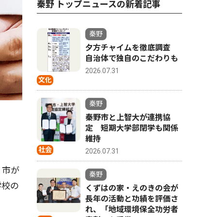
秦野 トップニュースの新着記事
秦野
夕方チャイムを徹底調査
自治体で独自のこだわりも
2026.07.31
文化
秦野
秦野市と上智大が連携協
定 短期大学部閉学も関係
維持
社会
2026.07.31
。市が
秦野
学校の
くずはの家・えのきの会が
長年の活動と功績を評価さ
れ、「地域環境保全功労者