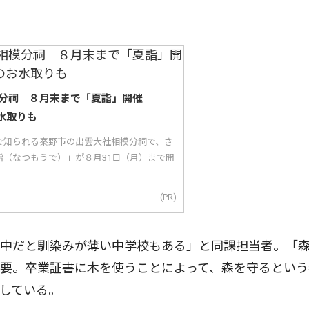
分祠 ８月末まで「夏詣」開催
水取りも
で知られる秦野市の出雲大社相模分祠で、さ
詣（なつもうで）」が８月31日（月）まで開
(PR)
中だと馴染みが薄い中学校もある」と同課担当者。「
要。卒業証書に木を使うことによって、森を守るという
している。