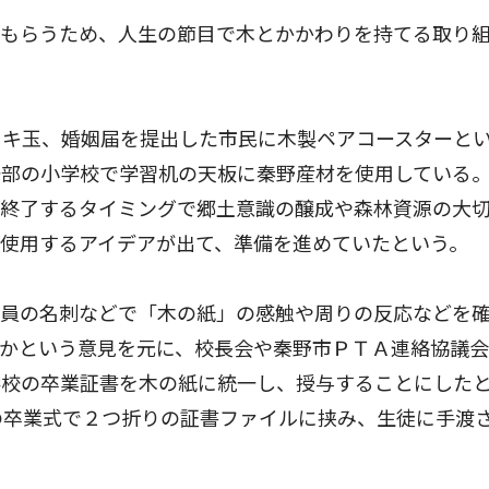
もらうため、人生の節目で木とかかわりを持てる取り
キ玉、婚姻届を提出した市民に木製ペアコースターと
一部の小学校で学習机の天板に秦野産材を使用している
が終了するタイミングで郷土意識の醸成や森林資源の大
使用するアイデアが出て、準備を進めていたという。
員の名刺などで「木の紙」の感触や周りの反応などを
いかという意見を元に、校長会や秦野市ＰＴＡ連絡協議
学校の卒業証書を木の紙に統一し、授与することにした
の卒業式で２つ折りの証書ファイルに挟み、生徒に手渡