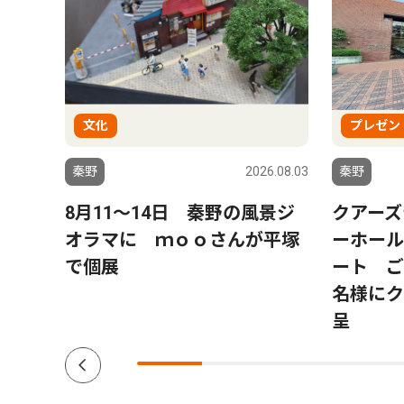
文化
プレゼン
6.08.01
秦野
2026.08.03
秦野
ー」
8月11〜14日 秦野の風景ジ
クアーズ
トにパ
オラマに ｍｏｏさんが平塚
ーホール
プ数
で個展
ート ご
名様にク
呈