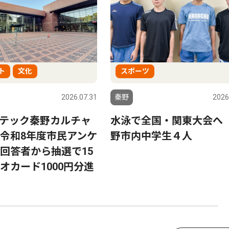
ト
文化
スポーツ
2026.07.31
秦野
2026
テック秦野カルチャ
水泳で全国・関東大会へ
令和8年度市民アンケ
野市内中学生４人
回答者から抽選で15
オカード1000円分進