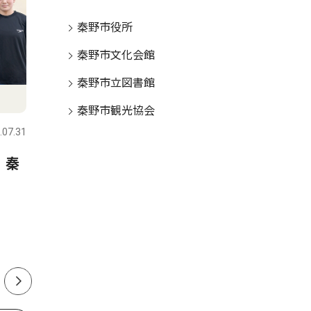
秦野市役所
秦野市文化会館
秦野市立図書館
スポーツ
文化
秦野市観光協会
.07.31
秦野
2026.07.31
秦野
 秦
延長戦制しコメッツ優勝 な
秦野市戸
かしん旗争奪野球大会
さんが、
経験生か
ク「The 
版