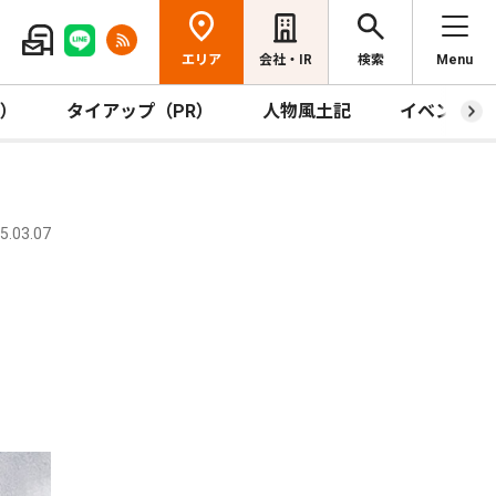
エリア
会社・IR
検索
Menu
R）
タイアップ（PR）
人物風土記
イベント
.03.07