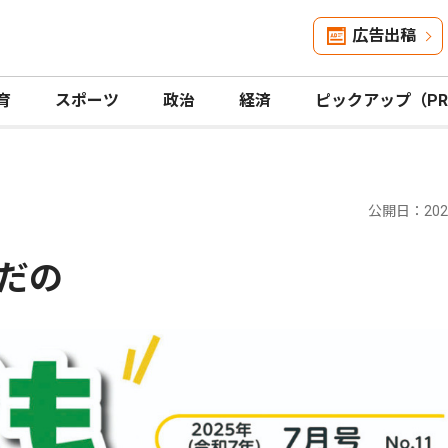
広告出稿
育
スポーツ
政治
経済
ピックアップ（P
公開日：2025
だの