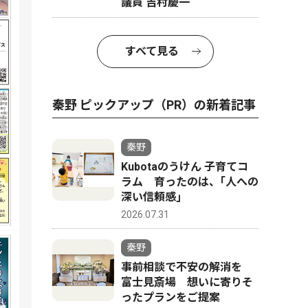
議員 吉村慶一
すべて見る
秦野 ピックアップ（PR）の新着記事
秦野
Kubotaのうけん 子育てコ
ラム 育ったのは、｢人への
深い信頼感｣
2026.07.31
秦野
事前相談で不安の解消を
富士見斎場 想いに寄りそ
ったプランをご提案