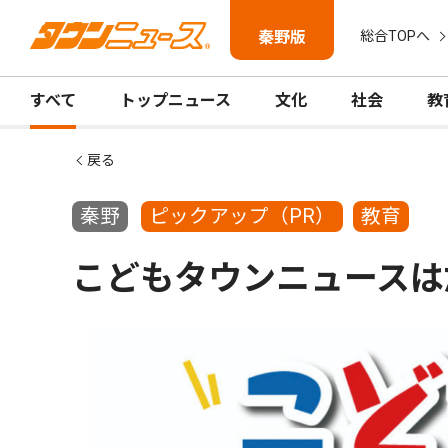
秦野版
総合TOPへ
すべて
トップニュース
文化
社会
教
戻る
秦野
ピックアップ（PR）
教育
こどもタウンニュースは