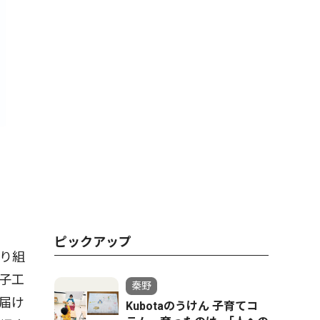
ピックアップ
り組
子工
秦野
届け
Kubotaのうけん 子育てコ