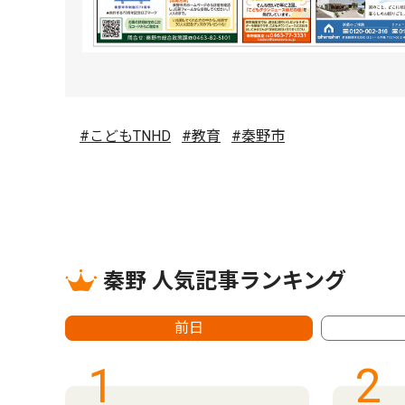
#こどもTNHD
#教育
#秦野市
秦野 人気記事ランキング
前日
1
2