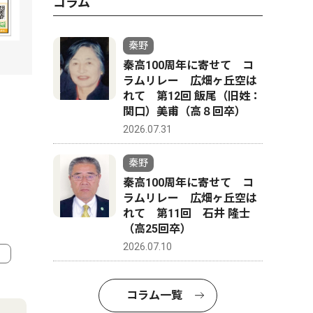
コラム
秦野
秦高100周年に寄せて コ
ラムリレー 広畑ヶ丘空は
れて 第12回 飯尾（旧姓：
関口）美甫（高８回卒）
2026.07.31
秦野
秦高100周年に寄せて コ
ラムリレー 広畑ヶ丘空は
れて 第11回 石井 隆士
（高25回卒）
2026.07.10
4
5
コラム一覧