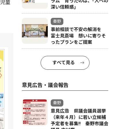
ラム 育ったのは、｢人への
て児童
深い信頼感｣
秦野
事前相談で不安の解消を
富士見斎場 想いに寄りそ
ったプランをご提案
すべて見る
意見広告・議会報告
秦野
意見広告 県議会議員選挙
（来年４月）に若い立候補
予定者を募集‼ 秦野市議会