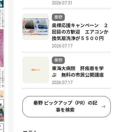
2026.07.31
秦野
奥様応援キャンペーン ２
回目の方歓迎 エアコンか
換気扇洗浄が５５００円
2026.07.17
秦野
東海大病院 肝疾患を学
ぶ 無料の市民公開講座
2026.07.17
秦野 ピックアップ（PR）の記
事を検索