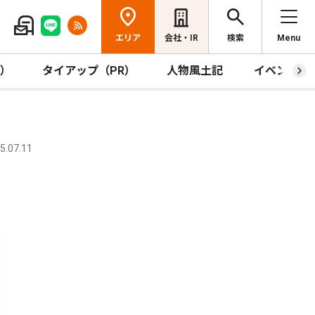
エリア
会社・IR
検索
Menu
R）
タイアップ（PR）
人物風土記
イベント
.07.11