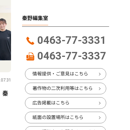
秦野編集室
0463-77-3331
0463-77-3337
スポーツ
文化
情報提供・ご意見はこちら
.07.31
秦野
2026.07.31
秦野
著作物の二次利用等はこちら
 秦
延長戦制しコメッツ優勝 な
秦野市戸
かしん旗争奪野球大会
さんが、
広告掲載はこちら
経験生か
紙面の設置場所はこちら
ク「The 
版