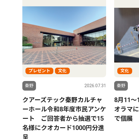
プレゼント
文化
文化
6.08.01
秦野
2026.07.31
秦野
ー」
クアーズテック秦野カルチャ
8月11
トにパ
ーホール令和8年度市民アンケ
オラマに
プ数
ート ご回答者から抽選で15
で個展
名様にクオカード1000円分進
呈