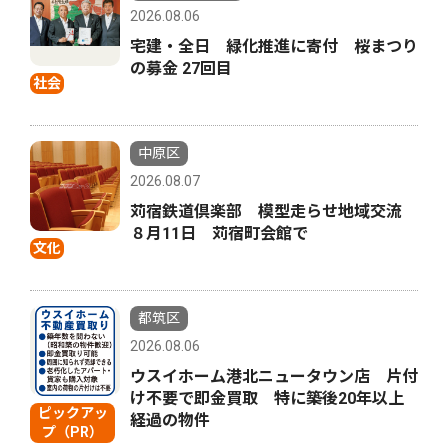
2026.08.06
宅建・全日 緑化推進に寄付 桜まつり
の募金 27回目
社会
中原区
2026.08.07
苅宿鉄道倶楽部 模型走らせ地域交流
８月11日 苅宿町会館で
文化
都筑区
2026.08.06
ウスイホーム港北ニュータウン店 片付
け不要で即金買取 特に築後20年以上
ピックアッ
経過の物件
プ（PR）