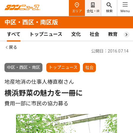
エリア
会社・IR
検索
Menu
中区・西区・南区版
すべて
トップニュース
文化
社会
教育
ス
戻る
公開日：2016.07.14
中区・西区・南区
トップニュース
社会
地産地消の仕事人椿直樹さん
横浜野菜の魅力を一冊に
費用一部に市民の協力募る