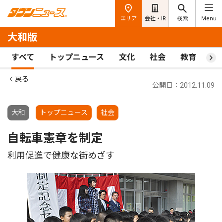
エリア
会社・IR
検索
Menu
大和版
すべて
トップニュース
文化
社会
教育
ス
戻る
公開日：2012.11.09
大和
トップニュース
社会
自転車憲章を制定
利用促進で健康な街めざす