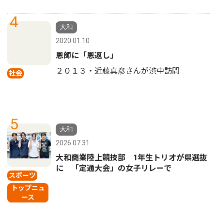
4
大和
2020.01.10
恩師に「恩返し」
２０１３・近藤真彦さんが渋中訪問
社会
5
大和
2026.07.31
大和商業陸上競技部 1年生トリオが県選抜
に 「定通大会」の女子リレーで
スポーツ
トップニュ
ース