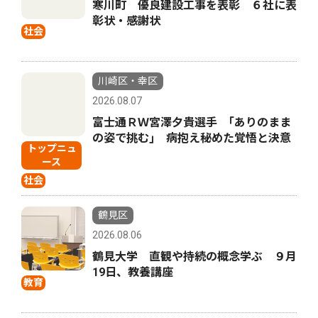
寒川町 優良建設工事を表彰 ６社に表
彰状・感謝状
社会
川崎区・幸区
2026.08.07
富士通ＲＷ宮澤夕貴選手 ｢ありのまま
の姿で挑む｣ 病抱え秘めた覚悟と決意
トップニュ
ース
社会
鶴見区
2026.08.06
鶴見大学 直観や持続の概念学ぶ ９月
19日、教養講座
教育