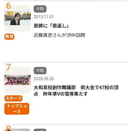
6
大和
2013.11.01
恩師に「恩返し」
近藤真彦さんが渋中訪問
教育
7
大和
2026.06.26
大和高校創作舞踊部 県大会で47校の頂
点 昨年準Vの雪辱果たす
スポーツ
トップニュ
ース
8