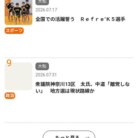
大和
2026.07.17
全国での活躍誓う Ｒｅｆｒｅ'Ｋ５選手
スポーツ
9
大和
2026.07.31
衆議院神奈川13区 太氏、中道「離党しな
い」 地方選は現状路線か
政治
もっと見る