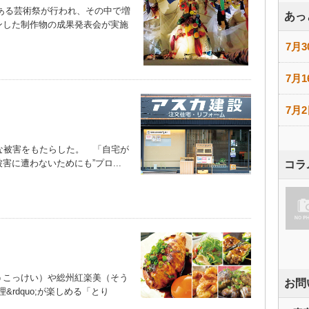
である芸術祭が行われ、その中で増
あっ
ンした制作物の成果発表会が実施
7月3
7月1
7月2
な被害をもたらした。 「自宅が
に遭わないためにも”プロ...
コラ
こっけい）や総州紅楽美（そう
お問
&rdquo;が楽しめる「とり