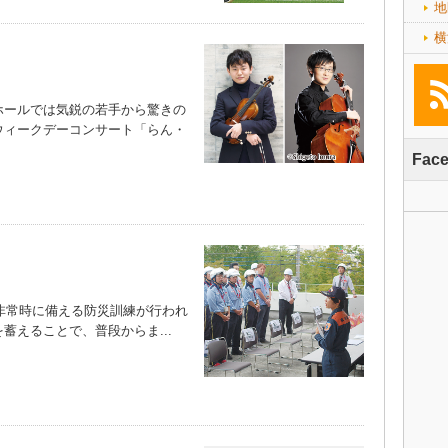
地
横
ールでは気鋭の若手から驚きの
ウィークデーコンサート「らん・
）
Fac
非常時に備える防災訓練が行われ
蓄えることで、普段からま...