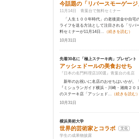
今話題の「リバースモーゲージ
11月14日 青葉台で無料セミナー
「人生１００年時代」の老後資金や自宅の
ライフを送る方法として注目される「リバ
料セミナーが11月14日...
（続きを読む）
10月31日
先着30名に「極上ステーキ肉」プレゼント
アッシェドールの美食おせち
『日本の名門料理店100選』青葉台の名店
新年のお祝いに名店のおせちはいかが。『
『ミシュランガイド横浜・川崎・湘南２０
のステーキ店「アッシェド...
（続きを読む
10月31日
横浜美術大学
世界的芸術家とコラボ
文化
学生の成果物披露