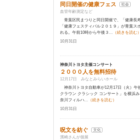
同日開催の健康フェス
社会
血管年齢測定など
青葉区民まつりと同日開催で、「健康長寿
「健康フェスティバル２０１９」が青葉ス
れる。午前10時から午後３...
（続きを読む
10月31日
神奈川トヨタ主催コンサート
２０００人を無料招待
12月17日 みなとみらいホール
神奈川トヨタ自動車が12月17日（火）午
クラウン クラシック コンサート」を横浜
奈川フィルハ...
（続きを読む）
10月31日
呪文を紡ぐ
文化
濱崎さんが個展