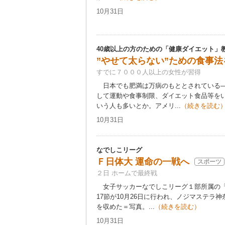
10月31日
40歳以上の方のための「健康ダイエット」
”やせて太らない”ための食事
すでに７０００人以上の女性が習得
日本でも肥満は万病のもととされている―
して運動や食事制限、ダイエット食品等を
いう人も多いとか。アメリ...
（続きを読む
10月31日
なでしこリーグ
Ｆ日体大 運命の一戦へ
スポーツ
２日 ホームで最終戦
女子サッカーなでしこリーグ１部所属の「
17節が10月26日に行われ、ノジマステラ
を収めた＝写真。...
（続きを読む）
10月31日