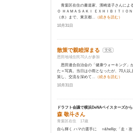
青葉区在住の書道家、濱崎道子さんによる
Ｏ ＨＡＭＡＳＡＫＩ ＥＸＨＩＢＩＴＩＯＮ
（水）まで、東京都...
（続きを読む）
10月31日
散策で親睦深まる
文化
恩田地域住民70人が参加
恩田連合自治会の「健康ウォーキング」が1
た＝写真。当日は小雨となったが、70人以
策し、交流を深めて...
（続きを読む）
10月31日
ドラフト会議で横浜DeNAベイスターズから
森 敬斗さん
青葉区在住 17歳
自ら輝く ハマの選手に ○&hellip;「