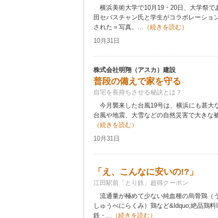
横浜美術大学で10月19・20日、大学祭
田セバスチャン氏と学生がコラボレーショ
された＝写真。...
（続きを読む）
10月31日
株式会社明翔（アスカ）建設
普段の備えで家を守る
自宅を長持ちさせる秘訣とは？
今月襲来した台風19号は、横浜にも甚大
台風や地震、大雪などの自然災害で大きな被害
（続きを読む）
10月31日
「え、こんなに安いの!?」
江田駅前「とり鉄」超得クーポン
流通量が極めて少ない純血種の烏骨鶏（う
しゅうべにらくみ）鶏など&ldquo;絶品鶏料理
鉄・...
（続きを読む）