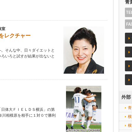
青
教室
法をレクチャー
。そんな中、日々ダイエットと
いろいろと試すが結果が出ないと
）
外部
青
日体大ＦＩＥＬＤＳ横浜」の第
神奈川相模原を相手に１対０で勝利
横
横