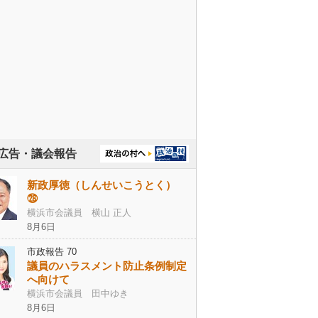
広告・議会報告
新政厚徳（しんせいこうとく）
㉘
横浜市会議員 横山 正人
8月6日
市政報告 70
議員のハラスメント防止条例制定
へ向けて
横浜市会議員 田中ゆき
8月6日