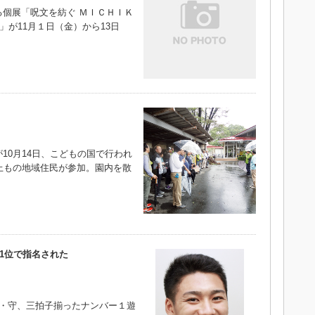
個展「呪文を紡ぐ ＭＩＣＨＩＫ
」が11月１日（金）から13日
0月14日、こどもの国で行われ
上もの地域住民が参加。園内を散
1位で指名された
走・攻・守、三拍子揃ったナンバー１遊