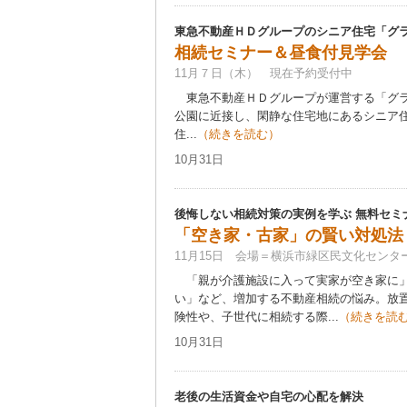
東急不動産ＨＤグループのシニア住宅「グ
相続セミナー＆昼食付見学会
11月７日（木） 現在予約受付中
東急不動産ＨＤグループが運営する「グラ
公園に近接し、閑静な住宅地にあるシニア
住...
（続きを読む）
10月31日
後悔しない相続対策の実例を学ぶ 無料セミ
「空き家・古家」の賢い対処法
11月15日 会場＝横浜市緑区民文化センタ
「親が介護施設に入って実家が空き家に」
い」など、増加する不動産相続の悩み。放
険性や、子世代に相続する際...
（続きを読
10月31日
老後の生活資金や自宅の心配を解決