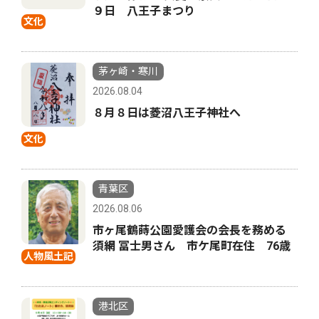
９日 八王子まつり
文化
茅ヶ崎・寒川
2026.08.04
８月８日は菱沼八王子神社へ
文化
青葉区
2026.08.06
市ヶ尾鶴蒔公園愛護会の会長を務める
須網 冨士男さん 市ケ尾町在住 76歳
人物風土記
港北区