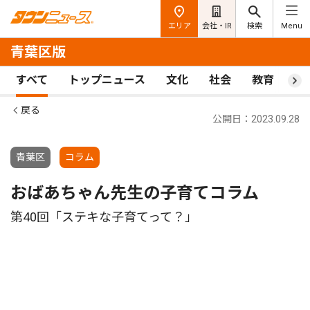
エリア
会社・IR
検索
Menu
青葉区版
すべて
トップニュース
文化
社会
教育
ス
戻る
公開日：2023.09.28
青葉区
コラム
おばあちゃん先生の子育てコラム
第40回「ステキな子育てって？」