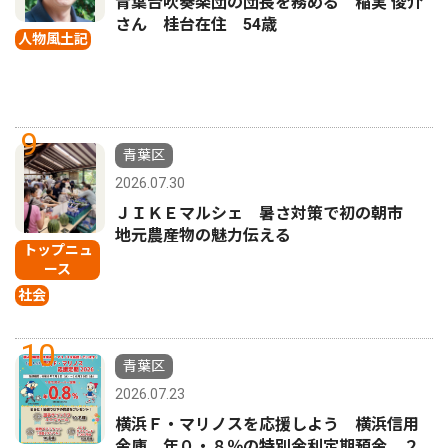
青葉台吹奏楽団の団長を務める 稲実 俊介
さん 桂台在住 54歳
人物風土記
9
青葉区
2026.07.30
ＪＩＫＥマルシェ 暑さ対策で初の朝市
地元農産物の魅力伝える
トップニュ
ース
社会
10
青葉区
2026.07.23
横浜Ｆ・マリノスを応援しよう 横浜信用
金庫 年０・８％の特別金利定期預金 ２