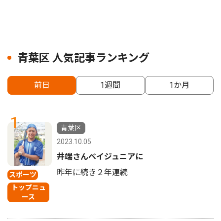
青葉区 人気記事ランキング
前日
1週間
1か月
1
青葉区
2023.10.05
井端さんベイジュニアに
昨年に続き２年連続
スポーツ
トップニュ
ース