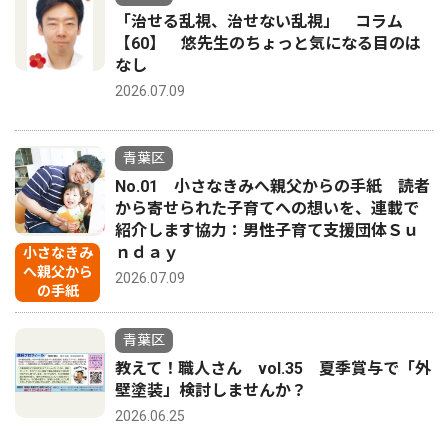
「治せる乱視、治せない乱視」 コラム
【60】 悠先生のちょっと気になる目のは
なし
2026.07.09
青葉区
No.01 小さなきみへ親父からの手紙 読者
から寄せられた子育てへの想いを、連載で
紹介します協力：男性子育て支援団体Ｓｕ
ｎｄａｙ
小さなきみ
へ親父から
2026.07.09
の手紙
青葉区
教えて！職人さん vol.35 夏季賞与で「外
壁塗装」検討しませんか？
2026.06.25