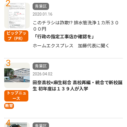
2
青葉区
2020.01.16
このチラシは詐欺!? 排水管洗浄１カ所３０
００円
ピックアッ
「行政の指定工事店か確認を」
プ（PR）
ホームエクスプレス 加藤代表に聞く
3
青葉区
2026.04.02
田奈高校×麻生総合 高校再編・統合で新校誕
生 初年度は１３９人が入学
トップニュ
ース
教育
4
青葉区