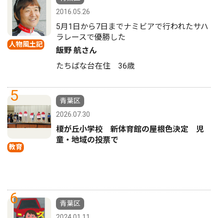
2016.05.26
5月1日から7日までナミビアで行われたサハ
ラレースで優勝した
人物風土記
飯野 航さん
たちばな台在住 36歳
5
青葉区
2026.07.30
榎が丘小学校 新体育館の屋根色決定 児
童・地域の投票で
教育
6
青葉区
2024.01.11