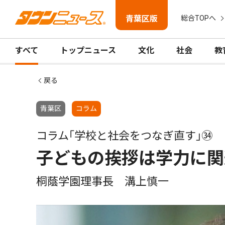
青葉区版
総合TOPへ
すべて
トップニュース
文化
社会
教
戻る
青葉区
コラム
コラム｢学校と社会をつなぎ直す｣㉞
子どもの挨拶は学力に関
桐蔭学園理事長 溝上慎一