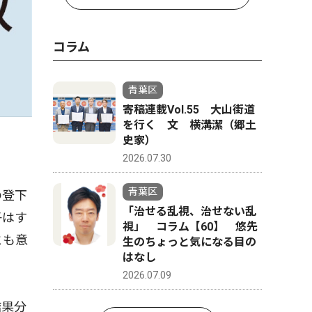
コラム
青葉区
寄稿連載Vol.55 大山街道
を行く 文 横溝潔（郷土
史家）
2026.07.30
青葉区
の登下
「治せる乱視、治せない乱
子はす
視」 コラム【60】 悠先
とも意
生のちょっと気になる目の
はなし
2026.07.09
結果分