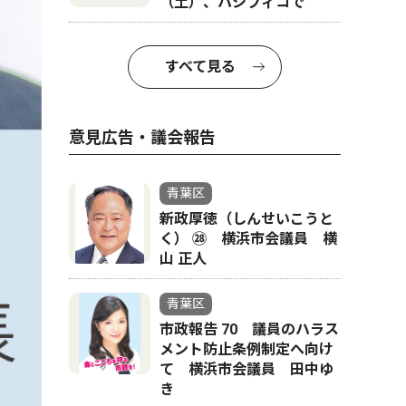
（土）、パシフィコで
すべて見る
意見広告・議会報告
青葉区
新政厚徳（しんせいこうと
く） ㉘ 横浜市会議員 横
山 正人
青葉区
市政報告 70 議員のハラス
メント防止条例制定へ向け
て 横浜市会議員 田中ゆ
き