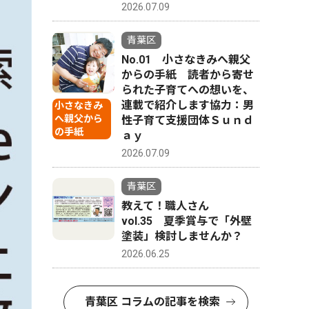
2026.07.09
青葉区
No.01 小さなきみへ親父
からの手紙 読者から寄せ
られた子育てへの想いを、
連載で紹介します協力：男
小さなきみ
へ親父から
性子育て支援団体Ｓｕｎｄ
の手紙
ａｙ
2026.07.09
青葉区
教えて！職人さん
vol.35 夏季賞与で「外壁
塗装」検討しませんか？
2026.06.25
青葉区 コラムの記事を検索