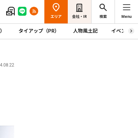
エリア
会社・IR
検索
Menu
R）
タイアップ（PR）
人物風土記
イベント
.08.22