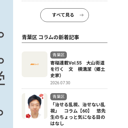
すべて見る
青葉区 コラムの新着記事
青葉区
寄稿連載Vol.55 大山街道
を行く 文 横溝潔（郷土
史家）
2026.07.30
青葉区
「治せる乱視、治せない乱
視」 コラム【60】 悠先
生のちょっと気になる目の
はなし