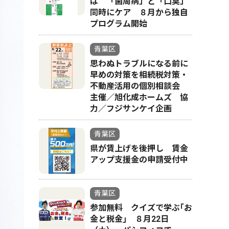
ば 「歯周病」と「口臭」
同時にケア ８月から独自
プログラム開始
青葉区
思わぬトラブルになる前に
早めの対策を相続税対策・
不動産活用の個別相談会
主催／旭化成ホームズ 協
力／フジサンケイ企画
青葉区
県が賃上げを後押し 賃金
アップ支援金の申請受付中
青葉区
参加無料 クイズで学ぶ｢お
金と税金｣ ８月22日