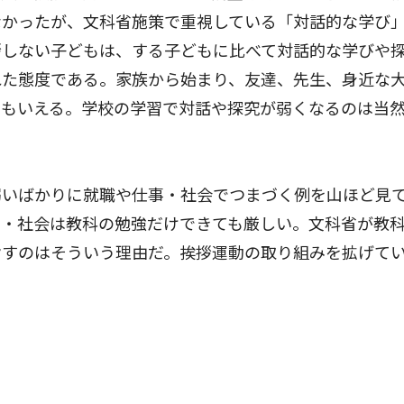
なかったが、文科省施策で重視している「対話的な学び
拶しない子どもは、する子どもに比べて対話的な学びや
れた態度である。家族から始まり、友達、先生、身近な
ともいえる。学校の学習で対話や探究が弱くなるのは当
いばかりに就職や仕事・社会でつまづく例を山ほど見
事・社会は教科の勉強だけできても厳しい。文科省が教
指すのはそういう理由だ。挨拶運動の取り組みを拡げて