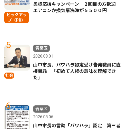
奥様応援キャンペーン ２回目の方歓迎
エアコンか換気扇洗浄が５５００円
ピックアッ
プ（PR）
5
青葉区
2026.08.01
山中市長、パワハラ認定受け告発職員に直
接謝罪 「初めて人権の意味を理解でき
社会
た」
6
青葉区
2026.08.06
山中市長の言動「パワハラ」認定 第三者