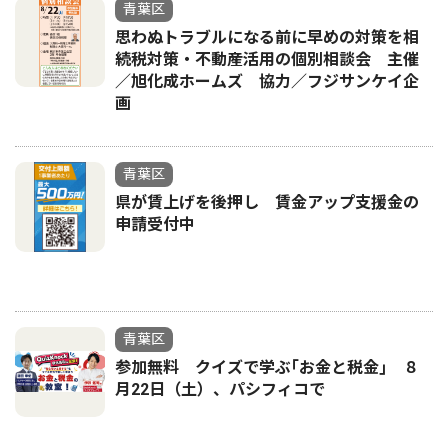
青葉区
思わぬトラブルになる前に早めの対策を相
続税対策・不動産活用の個別相談会 主催
／旭化成ホームズ 協力／フジサンケイ企
画
青葉区
県が賃上げを後押し 賃金アップ支援金の
申請受付中
青葉区
参加無料 クイズで学ぶ｢お金と税金｣ ８
月22日（土）、パシフィコで