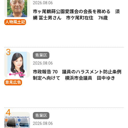
2026.08.06
市ヶ尾鶴蒔公園愛護会の会長を務める 須
網 冨士男さん 市ケ尾町在住 76歳
人物風土記
3
青葉区
2026.08.06
市政報告 70 議員のハラスメント防止条例
制定へ向けて 横浜市会議員 田中ゆき
意見広告
4
青葉区
2026.08.06