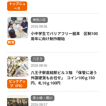
トップニュ
ース
神奈川区
2026.08.06
小中学生でバリアフリー絵本 区制100
周年に向け制作開始
教育
八王子
2026.08.06
八王子駅直結駅ビル３階 ｢保管に迷う
外国硬貨もお任せ｣ コイン100ｇ150
ピックアッ
円、札10ｇ100円
プ（PR）
茅ヶ崎・寒川
2026.08.07