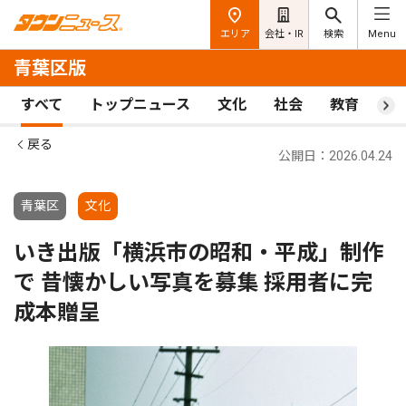
エリア
会社・IR
検索
Menu
青葉区版
すべて
トップニュース
文化
社会
教育
ス
戻る
公開日：2026.04.24
青葉区
文化
いき出版「横浜市の昭和・平成」制作
で 昔懐かしい写真を募集 採用者に完
成本贈呈