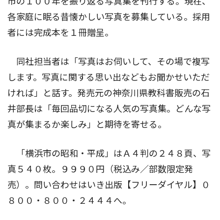
市の１００年を振り返る写真集を刊行する。現在、
各家庭に眠る昔懐かしい写真を募集している。採用
者には完成本を１冊贈呈。
同社担当者は「写真はお伺いして、その場で複写
します。写真に関する思い出などもお聞かせいただ
ければ」と話す。発売元の神奈川県教科書販売の石
井部長は「毎回品切になる人気の写真集。どんな写
真が集まるか楽しみ」と期待を寄せる。
「横浜市の昭和・平成」はＡ４判の２４８頁、写
真５４０枚。９９９０円（税込み／部数限定発
売）。問い合わせはいき出版【フリーダイヤル】０
８００・８００・２４４４へ。