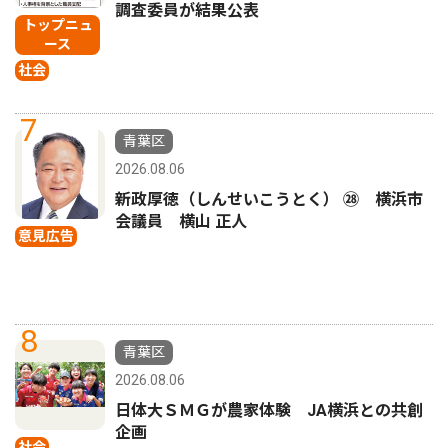
調査委員が結果公表
トップニュ
ース
社会
7
青葉区
2026.08.06
新政厚徳（しんせいこうとく） ㉘ 横浜市
会議員 横山 正人
意見広告
8
青葉区
2026.08.06
日体大ＳＭＧが農家体験 JA横浜との共創
企画
社会