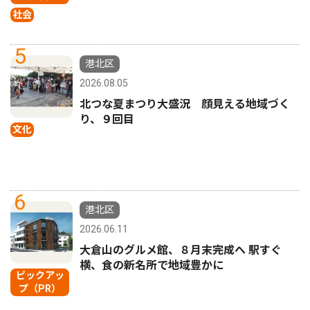
社会
5
港北区
2026.08.05
北つな夏まつり大盛況 顔見える地域づく
り、９回目
文化
6
港北区
2026.06.11
大倉山のグルメ館、８月末完成へ 駅すぐ
横、食の新名所で地域豊かに
ピックアッ
プ（PR）