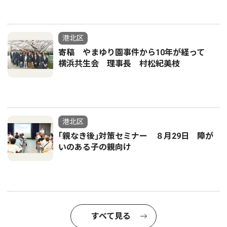
港北区
寄稿 やまゆり園事件から10年が経って
横浜共生会 理事長 村松紀美枝
港北区
｢親なき後｣対策セミナー ８月29日 障が
いのある子の親向け
すべて見る