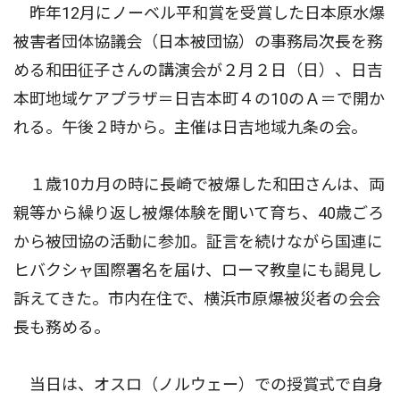
昨年12月にノーベル平和賞を受賞した日本原水爆
被害者団体協議会（日本被団協）の事務局次長を務
める和田征子さんの講演会が２月２日（日）、日吉
本町地域ケアプラザ＝日吉本町４の10のＡ＝で開か
れる。午後２時から。主催は日吉地域九条の会。
１歳10カ月の時に長崎で被爆した和田さんは、両
親等から繰り返し被爆体験を聞いて育ち、40歳ごろ
から被団協の活動に参加。証言を続けながら国連に
ヒバクシャ国際署名を届け、ローマ教皇にも謁見し
訴えてきた。市内在住で、横浜市原爆被災者の会会
長も務める。
当日は、オスロ（ノルウェー）での授賞式で自身