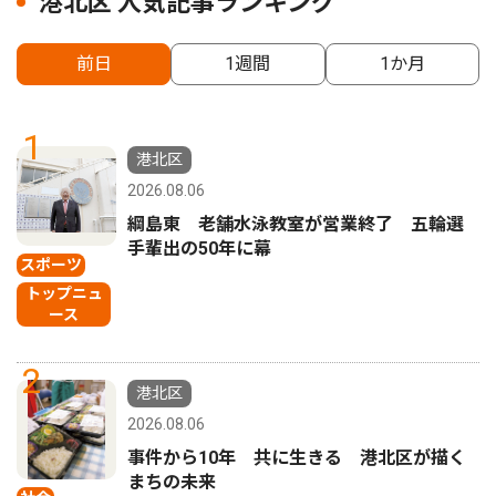
港北区 人気記事ランキング
前日
1週間
1か月
1
港北区
2026.08.06
綱島東 老舗水泳教室が営業終了 五輪選
手輩出の50年に幕
スポーツ
トップニュ
ース
2
港北区
2026.08.06
事件から10年 共に生きる 港北区が描く
まちの未来