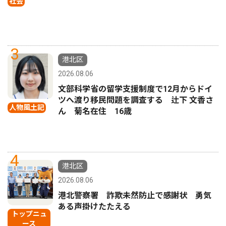
社会
3
港北区
2026.08.06
文部科学省の留学支援制度で12月からドイ
ツへ渡り移民問題を調査する 辻下 文香さ
人物風土記
ん 菊名在住 16歳
4
港北区
2026.08.06
港北警察署 詐欺未然防止で感謝状 勇気
ある声掛けたたえる
トップニュ
ース