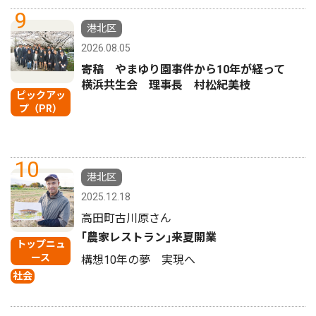
9
港北区
2026.08.05
寄稿 やまゆり園事件から10年が経って
横浜共生会 理事長 村松紀美枝
ピックアッ
プ（PR）
10
港北区
2025.12.18
高田町古川原さん
｢農家レストラン｣来夏開業
トップニュ
ース
構想10年の夢 実現へ
社会