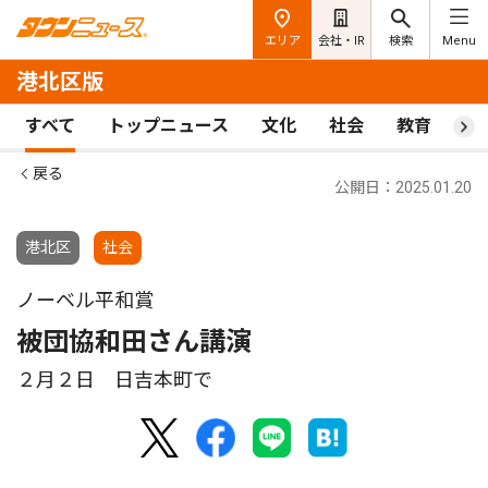
エリア
会社・IR
検索
Menu
港北区版
すべて
トップニュース
文化
社会
教育
ス
戻る
公開日：2025.01.20
港北区
社会
ノーベル平和賞
被団協和田さん講演
２月２日 日吉本町で