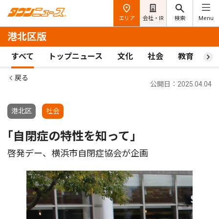
エリア
会社・IR
検索
Menu
港北区版
すべて
トップニュース
文化
社会
教育
ス
戻る
公開日：2025.04.04
港北区
社会
｢自閉症の特性を知って｣
啓発デー、横浜市自閉症協会が企画