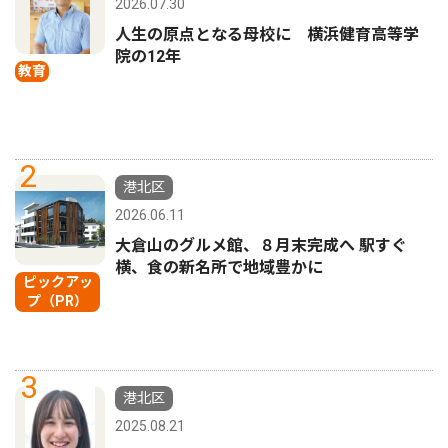
2026.07.30
人生の原点となる母校に 横浜健育高等学
院の12年
教育
2
港北区
2026.06.11
大倉山のグルメ館、８月末完成へ 駅すぐ
横、食の新名所で地域豊かに
ピックアッ
プ（PR）
3
港北区
2025.08.21