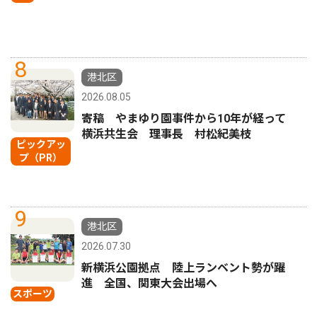
8
港北区
2026.08.05
寄稿 やまゆり園事件から10年が経って
横浜共生会 理事長 村松紀美枝
ピックアッ
プ（PR）
9
港北区
2026.07.30
新横浜公園拠点 陸上ランベント勢が躍
進 全国、関東大会出場へ
スポーツ