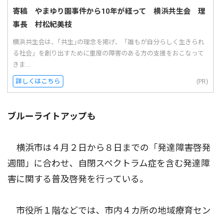
寄稿 やまゆり園事件から10年が経って 横浜共生会 理
事長 村松紀美枝
横浜共生会は、｢共生｣の理念を掲げ、「誰もが自分らしく生きられ
る社会」を創り出すために重度の障害のある方の支援をおこなって
きま...
詳しくはこちら
(PR)
ブルーライトアップも
横浜市は４月２日から８日までの「発達障害啓発
週間」に合わせ、自閉スペクトラム症を含む発達障
害に関する普及啓発を行っている。
市役所１階などでは、市内４カ所の地域療育セン