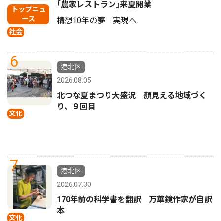
｢農家レストラン｣来夏開業
トップニュ
ース
構想10年の夢 実現へ
社会
6
港北区
2026.08.05
北つな夏まつり大盛況 顔見える地域づく
り、９回目
文化
7
港北区
2026.07.30
170年前の科学書を翻訳 万華鏡作家が自訳
本
文化