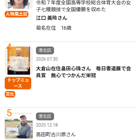
令和７年度全国高等学校総合体育大会の女
子七種競技で全国優勝を収めた
人物風土記
江口 美玲さん
菊名在住 16歳
4
港北区
2026.07.30
大倉山在住畠田心珠さん 毎日書道展で会
員賞 無心でつかんだ栄冠
トップニュ
ース
文化
5
港北区
2025.12.18
高田町古川原さん