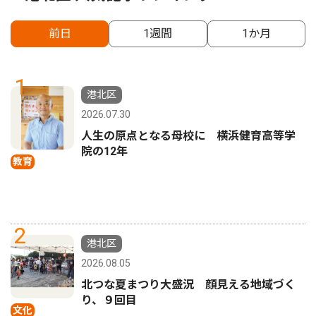
前日
1週間
1か月
1
港北区
2026.07.30
人生の原点となる母校に 横浜健育高等学
院の12年
教育
2
港北区
2026.08.05
北つな夏まつり大盛況 顔見える地域づく
り、９回目
文化