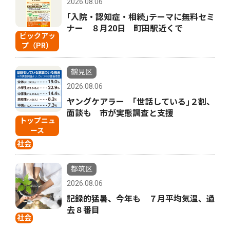
2026.08.06
｢入院・認知症・相続｣テーマに無料セミ
ナー ８月20日 町田駅近くで
ピックアッ
プ（PR）
鶴見区
2026.08.06
ヤングケアラー ｢世話している｣２割、
面談も 市が実態調査と支援
トップニュ
ース
社会
都筑区
2026.08.06
記録的猛暑、今年も ７月平均気温、過
去８番目
社会