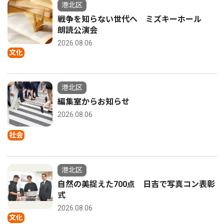
港北区
戦争を知らない世代へ ミズキーホール
朗読公演会
2026.08.06
文化
港北区
編集室からお知らせ
2026.08.06
社会
港北区
自然の美捉えた700点 日吉で写真コン表彰
式
2026.08.06
文化