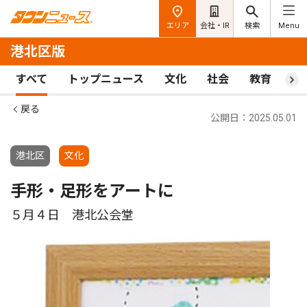
エリア
会社・IR
検索
Menu
港北区版
すべて
トップニュース
文化
社会
教育
ス
戻る
公開日：2025.05.01
港北区
文化
手形・足形をアートに
５月４日 港北公会堂