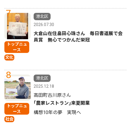
7
港北区
2026.07.30
大倉山在住畠田心珠さん 毎日書道展で会
員賞 無心でつかんだ栄冠
トップニュ
ース
文化
8
港北区
2025.12.18
高田町古川原さん
｢農家レストラン｣来夏開業
トップニュ
ース
構想10年の夢 実現へ
社会