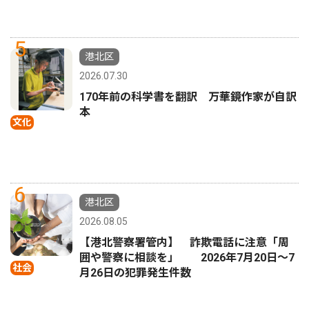
5
港北区
2026.07.30
170年前の科学書を翻訳 万華鏡作家が自訳
本
文化
6
港北区
2026.08.05
【港北警察署管内】 詐欺電話に注意「周
囲や警察に相談を」 2026年7月20日〜7
社会
月26日の犯罪発生件数