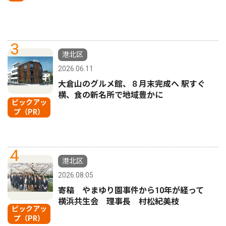
3
港北区
2026.06.11
大倉山のグルメ館、８月末完成へ 駅すぐ
横、食の新名所で地域豊かに
ピックアッ
プ（PR）
4
港北区
2026.08.05
寄稿 やまゆり園事件から10年が経って
横浜共生会 理事長 村松紀美枝
ピックアッ
プ（PR）