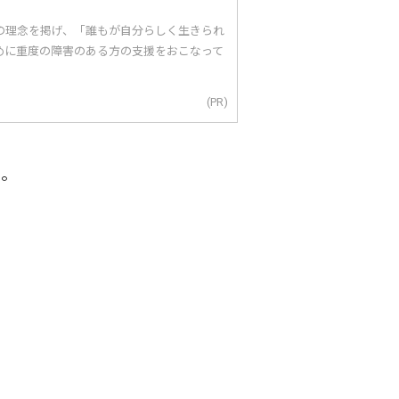
｣の理念を掲げ、「誰もが自分らしく生きられ
めに重度の障害のある方の支援をおこなって
(PR)
ら。