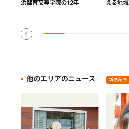
申し
浜健育高等学院の12年
える地域
入
他のエリアのニュース
新着記事