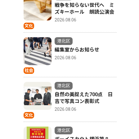
戦争を知らない世代へ ミ
ズキーホール 朗読公演会
2026.08.06
文化
港北区
編集室からお知らせ
2026.08.06
社会
港北区
自然の美捉えた700点 日
吉で写真コン表彰式
2026.08.06
文化
港北区