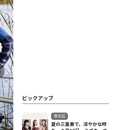
ピックアップ
生き生きと
港北区
夏の三重奏で、涼やかな時