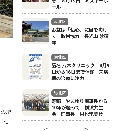
を ８月19日 ミズキーホ
ール
港北区
お盆は「仏心」に目を向け
て 取材協力 長光山 妙蓮
寺
港北区
菊名 八木クリニック 8月9
日から16日まで休診 未病
期の治療に注力
港北区
寄稿 やまゆり園事件から
10年が経って 横浜共生
その記
会 理事長 村松紀美枝
クト」