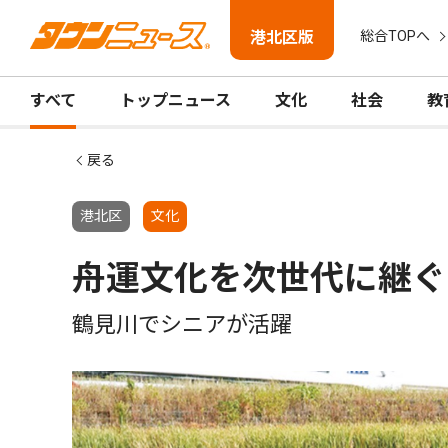
港北区版
総合TOPへ
すべて
トップニュース
文化
社会
教
戻る
港北区
文化
舟運文化を次世代に継ぐ
鶴見川でシニアが活躍