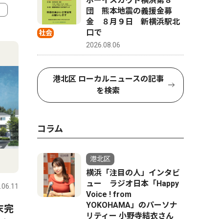
ボーイスカウト横浜第８
団 熊本地震の義援金募
金 ８月９日 新横浜駅北
4
5
口で
社会
2026.08.06
港北区 ローカルニュースの記事
を検索
コラム
港北区
ピックアップ（PR）
文化
横浜「注目の人」インタビ
ュー ラジオ日本「Happy
.06.11
港北区
2026.08.05
港北区
Voice ! from
YOKOHAMA」のパーソナ
末完
寄稿 やまゆり園事件から10
170年
リティー 小野寺結衣さん