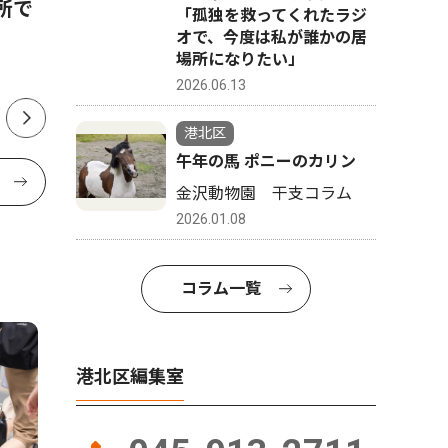
所で
年が経って 横浜共生会 理
華鏡作家
「孤独を救ってくれたラジ
事長 村松紀美枝
オで、今度は私が誰かの居
場所になりたい」
2026.06.13
港北区
午年の馬 ポニーのカリン
金沢動物園 干支コラム
2026.01.08
コラム一覧
港北区編集室