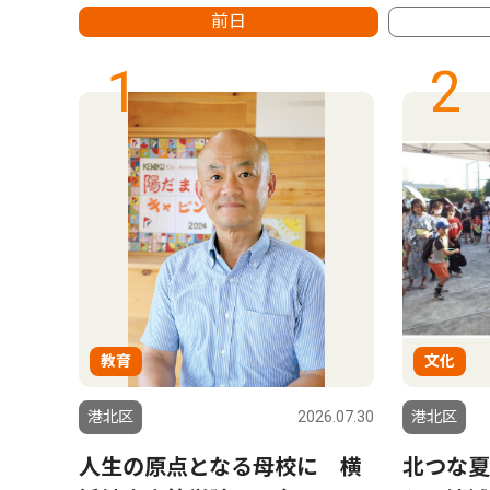
前日
1
2
教育
文化
6.07.23
港北区
2026.07.30
港北区
置費
人生の原点となる母校に 横
北つな夏