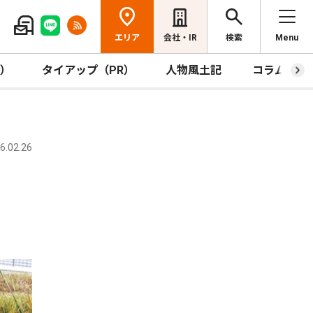
エリア
会社・IR
検索
Menu
R）
タイアップ（PR）
人物風土記
コラム
.02.26