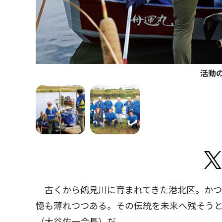
活動
古くから鶴見川に育まれてきた港北区。かつ
憶も薄れつつある。その伝統を未来へ残そう
（大谷佐一会長）だ。