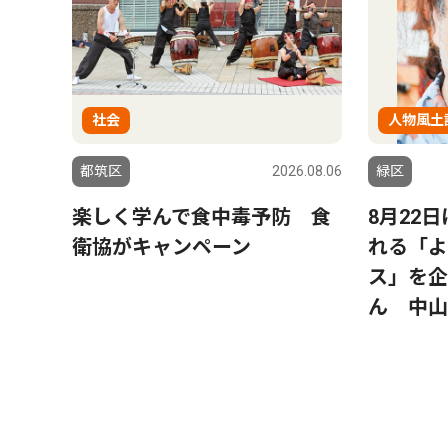
社会
人物風土
都筑区
2026.08.06
緑区
楽しく学んで食中毒予防 食
8月22
衛協がキャンペーン
れる「よ
ス」を企
ん 中山