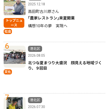
2025.12.18
高田町古川原さん
｢農家レストラン｣来夏開業
トップニュ
ース
構想10年の夢 実現へ
社会
6
港北区
2026.08.05
北つな夏まつり大盛況 顔見える地域づく
り、９回目
文化
7
港北区
2026.07.30