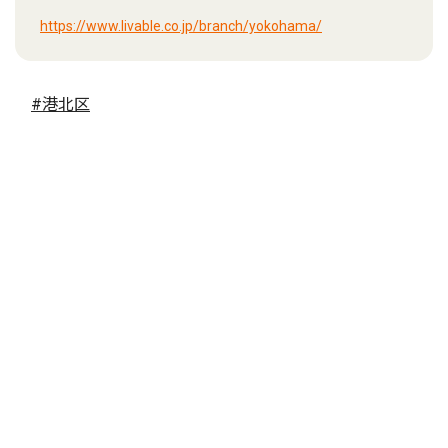
https://www.livable.co.jp/branch/yokohama/
#港北区