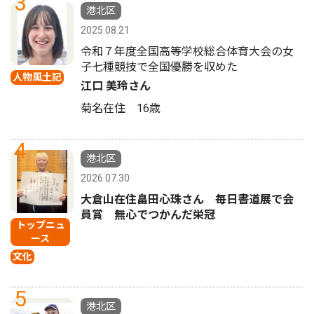
3
港北区
2025.08.21
令和７年度全国高等学校総合体育大会の女
子七種競技で全国優勝を収めた
人物風土記
江口 美玲さん
菊名在住 16歳
4
港北区
2026.07.30
大倉山在住畠田心珠さん 毎日書道展で会
員賞 無心でつかんだ栄冠
トップニュ
ース
文化
5
港北区