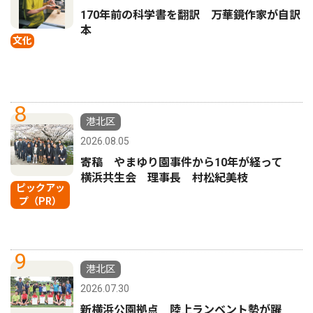
170年前の科学書を翻訳 万華鏡作家が自訳
本
文化
8
港北区
2026.08.05
寄稿 やまゆり園事件から10年が経って
横浜共生会 理事長 村松紀美枝
ピックアッ
プ（PR）
9
港北区
2026.07.30
新横浜公園拠点 陸上ランベント勢が躍