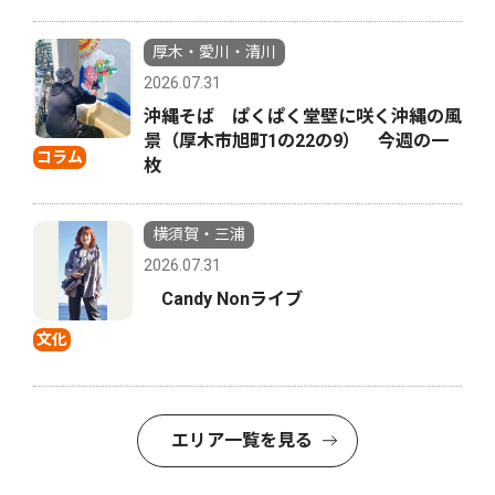
厚木・愛川・清川
2026.07.31
沖縄そば ぱくぱく堂壁に咲く沖縄の風
景（厚木市旭町1の22の9） 今週の一
コラム
枚
横須賀・三浦
2026.07.31
Candy Nonライブ
文化
エリア一覧を見る