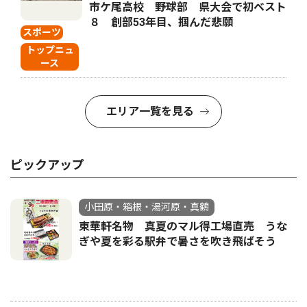
市ケ尾高校 野球部 県大会で初ベスト
８ 創部53年目、掴んだ悲願
スポーツ
トップニュ
ース
エリア一覧を見る
ピックアップ
小田原・箱根・湯河原・真鶴
東華軒名物 真夏のマル得工場直売 うな
ぎや夏を彩る駅弁で暑さを吹き飛ばそう