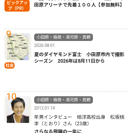
ピックアッ
田原アリーナで先着１００人【参加無料】
プ（PR）
9
小田原・箱根・湯河原・真鶴
2026.08.01
夏のダイヤモンド富士 小田原市内で撮影
シーズン 2026年は8月11日から
社会
10
小田原・箱根・湯河原・真鶴
2012.01.14
年男インタビュー 相洋高校出身 松坂桃
李（とおり）さん（23歳）
さらなる飛躍の一年に