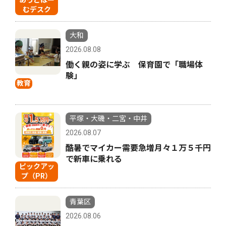
あっとほー
むデスク
大和
2026.08.08
働く親の姿に学ぶ 保育園で「職場体
験」
教育
平塚・大磯・二宮・中井
2026.08.07
酷暑でマイカー需要急増月々１万５千円
で新車に乗れる
ピックアッ
プ（PR）
青葉区
2026.08.06