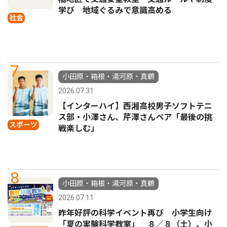
学び 地域ぐるみで意識高める
社会
7
小田原・箱根・湯河原・真鶴
2026.07.31
【インターハイ】西湘高校男子ソフトテニ
ス部・小澤さん、芹澤さんペア「最後の挑
スポーツ
戦楽しむ」
8
小田原・箱根・湯河原・真鶴
2026.07.11
昨年好評の科学イベント再び 小学生向け
「夏の実験科学教室」 ８／８（土）、小