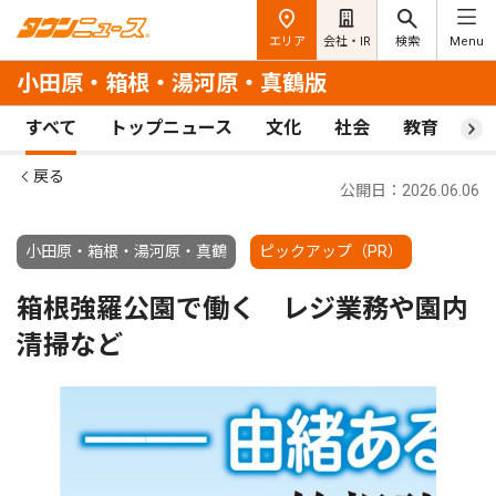
エリア
会社・IR
検索
Menu
小田原・箱根・湯河原・真鶴版
すべて
トップニュース
文化
社会
教育
ス
戻る
公開日：2026.06.06
小田原・箱根・湯河原・真鶴
ピックアップ（PR）
箱根強羅公園で働く レジ業務や園内
清掃など