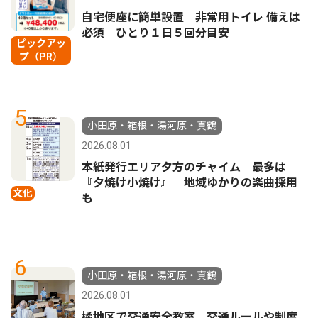
自宅便座に簡単設置 非常用トイレ 備えは
必須 ひとり１日５回分目安
ピックアッ
プ（PR）
5
小田原・箱根・湯河原・真鶴
2026.08.01
本紙発行エリア夕方のチャイム 最多は
『夕焼け小焼け』 地域ゆかりの楽曲採用
文化
も
6
小田原・箱根・湯河原・真鶴
2026.08.01
橘地区で交通安全教室 交通ルールや制度