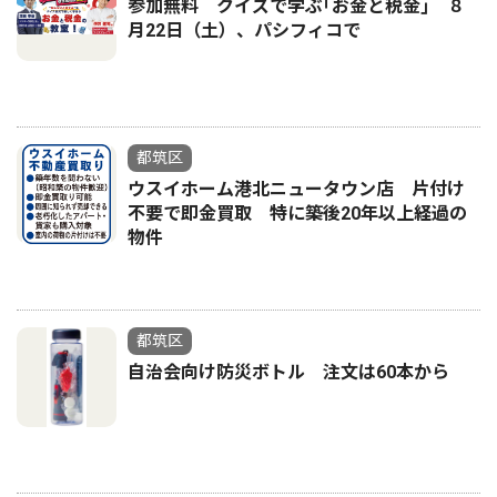
参加無料 クイズで学ぶ｢お金と税金｣ ８
月22日（土）、パシフィコで
都筑区
ウスイホーム港北ニュータウン店 片付け
不要で即金買取 特に築後20年以上経過の
物件
都筑区
自治会向け防災ボトル 注文は60本から