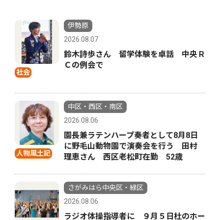
伊勢原
2026.08.07
鈴木詩歩さん 留学体験を卓話 中央Ｒ
Ｃの例会で
社会
中区・西区・南区
2026.08.06
園長兼ラテンハープ奏者として8月8日
に野毛山動物園で演奏会を行う 田村
人物風土記
理恵さん 西区老松町在勤 52歳
さがみはら中央区・緑区
2026.08.06
ラジオ体操指導者に ９月５日杜のホー