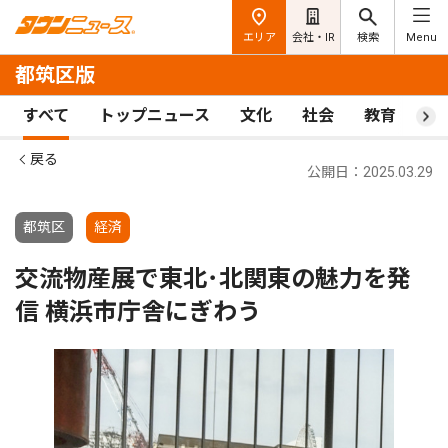
エリア
会社・IR
検索
Menu
都筑区版
すべて
トップニュース
文化
社会
教育
ス
戻る
公開日：2025.03.29
都筑区
経済
交流物産展で東北･北関東の魅力を発
信 横浜市庁舎にぎわう