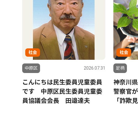
社会
社会
中原区
2026.07.31
足柄
こんにちは民生委員児童委員
神奈川県
です 中原区民生委員児童委
警察官が
員協議会会長 田邉達夫
「詐欺見