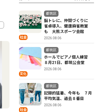
都筑区
脳トレに、仲間づくりに
雀卓導入、健康麻雀教室
も 大熊スポーツ会館
4
5
社会
2026.08.06
都筑区
ホールでピアノ個人練習
８月21日、都筑公会堂
2026.08.06
文化
都筑区
記録的猛暑、今年も ７月
平均気温、過去８番目
スポーツ
トップニュース
文化
2026.08.06
社会