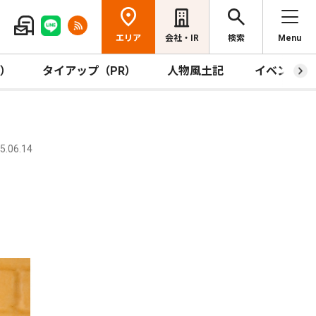
エリア
会社・IR
検索
Menu
R）
タイアップ（PR）
人物風土記
イベント
.06.14