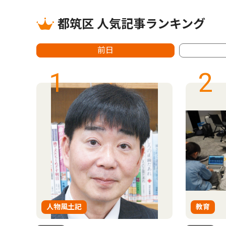
都筑区 人気記事ランキング
前日
1
2
人物風土記
教育