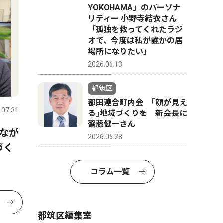
YOKOHAMA」のパーソナ
リティー 小野寺結衣さん
「孤独を救ってくれたラジ
オで、今度は私が誰かの居
場所になりたい」
2026.06.13
都筑区
都田連合町内会 ｢顔が見え
.07.31
る｣地域づくりを 新会長に
齋藤健一さん
なが
2026.05.28
づく
コラム一覧
都筑区編集室