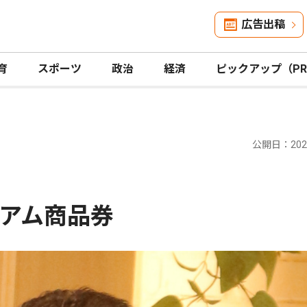
広告出稿
育
スポーツ
政治
経済
ピックアップ（P
公開日：2025
アム商品券