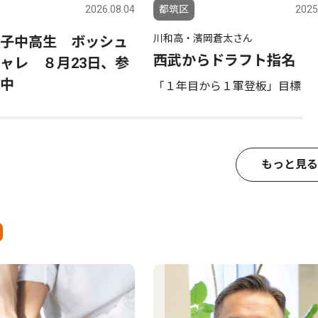
2026.08.04
都筑区
2025
川和高・濱岡蒼太さん
子中高生 ボッシュ
西武からドラフト指名
ャレ ８月23日、参
中
「１年目から１軍登板」目標
もっと見る