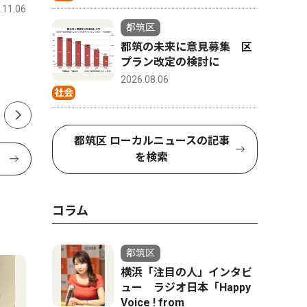
.11.06
都筑区
2025.03.13
都筑区
都筑区
横浜国際プール
以津院で
都筑の未来に意見募集 区
メイン｢廃止｣が決定
月12日
プラン改定の検討に
で
2026.08.06
市、再整備計画を発表
社会
都筑区 ローカルニュースの記事
を検索
コラム
都筑区
横浜「注目の人」インタビ
ュー ラジオ日本「Happy
Voice ! from