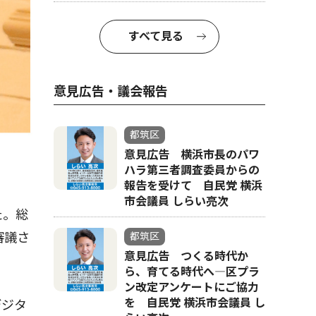
すべて見る
意見広告・議会報告
都筑区
意見広告 横浜市長のパワ
ハラ第三者調査委員からの
報告を受けて 自民党 横浜
市会議員 しらい亮次
た。総
審議さ
都筑区
意見広告 つくる時代か
ら、育てる時代へ―区プラ
ン改定アンケートにご協力
を 自民党 横浜市会議員 し
デジタ