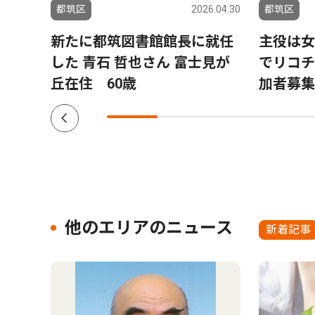
6.07.30
都筑区
2026.04.30
都筑区
を一
新たに都筑図書館館長に就任
主役は女
続支
した 青石 哲也さん 富士見が
でリコチ
丘在住 60歳
加者募集
他のエリアのニュース
新着記事