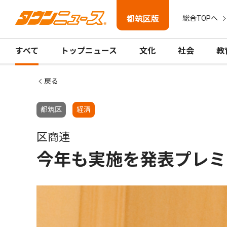
都筑区版
総合TOPへ
すべて
トップニュース
文化
社会
教
戻る
都筑区
経済
区商連
今年も実施を発表プレミ